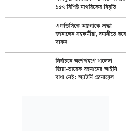
১৫৭ বিশিষ্ট নাগরিকের বিবৃতি
এফডিসিতে অঞ্জনাকে শ্রদ্ধা
জানালেন সহকর্মীরা, বনানীতে হবে
দাফন
নির্বাচনে অংশগ্রহণে খালেদা
জিয়া-তারেক রহমানের আইনি
বাধা নেই: অ্যাটর্নি জেনারেল