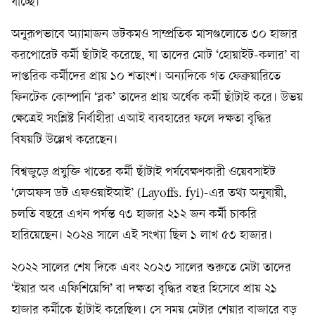
যাচ্ছে।
অনুরূপভাবে অ্যামাজন ডটকমও সাম্প্রতিক মাসগুলোতে ৩০ হাজার
করপোরেট কর্মী ছাঁটাই করেছে, যা তাদের মোট ‘হোয়াইট-কলার’ বা
দাপ্তরিক কর্মীদের প্রায় ১০ শতাংশ। অন্যদিকে গত ফেব্রুয়ারিতে
ফিনটেক কোম্পানি ‘ব্লক’ তাদের প্রায় অর্ধেক কর্মী ছাঁটাই করে। উভয়
ক্ষেত্রেই সংশ্লিষ্ট নির্বাহীরা এআই ব্যবহারের ফলে দক্ষতা বৃদ্ধির
বিষয়টি উল্লেখ করেছেন।
বিশ্বজুড়ে প্রযুক্তি খাতের কর্মী ছাঁটাই পর্যবেক্ষণকারী ওয়েবসাইট
‘লেঅফস ডট এফওয়াইআই’ (Layoffs. fyi)-এর তথ্য অনুযায়ী,
চলতি বছরে এখন পর্যন্ত ৭৩ হাজার ২১২ জন কর্মী চাকরি
হারিয়েছেন। ২০২৪ সালে এই সংখ্যা ছিল ১ লাখ ৫৩ হাজার।
২০২২ সালের শেষ দিকে এবং ২০২৩ সালের শুরুতে মেটা তাদের
‘ইয়ার অব এফিশিয়েন্সি’ বা দক্ষতা বৃদ্ধির বছর হিসেবে প্রায় ২১
হাজার কর্মীকে ছাঁটাই করেছিল। সে সময় মেটার শেয়ার বাজারে বড়