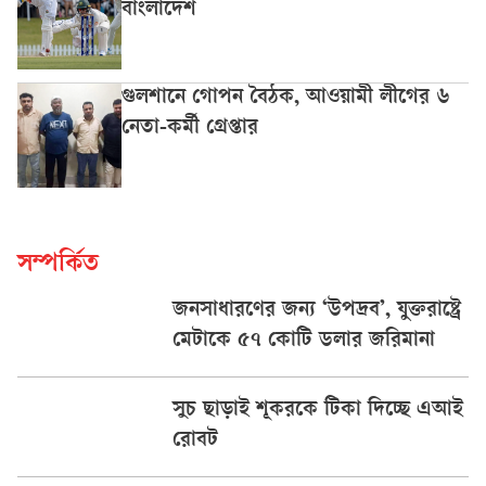
বাংলাদেশ
গুলশানে গোপন বৈঠক, আওয়ামী লীগের ৬
নেতা-কর্মী গ্রেপ্তার
সম্পর্কিত
জনসাধারণের জন্য ‘উপদ্রব’, যুক্তরাষ্ট্রে
মেটাকে ৫৭ কোটি ডলার জরিমানা
সুচ ছাড়াই শূকরকে টিকা দিচ্ছে এআই
রোবট