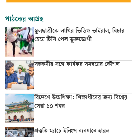
পাঠকের আগ্রহ
স্কুলছাত্রীকে লাথির ভিডিও ভাইরাল, বিচার
চেয়ে টিসি পেল ভুক্তভোগী
সহকর্মীর সঙ্গে কার্যকর সমন্বয়ের কৌশল
বিদেশে উচ্চশিক্ষা: শিক্ষার্থীদের জন্য বিশ্বের
সেরা ১০ শহর
প্রস্তুতি ম্যাচে ইনিংস ব্যবধানে হারল