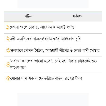
পঠিত
সর্বশেষ
১
মেঘনা গ্রুপে চাকরি, আবেদন ৯ আগস্ট পর্যন্ত
২
মন্ত্রী-এমপিদের সামনেই ইউএনওর আইফোন চুরি
৩
গুলশানে গোপন বৈঠক, আওয়ামী লীগের ৬ নেতা-কর্মী গ্রেপ্তার
‘সবজি কিনলেও ভালো হতো’, সেই ২০ টাকার টিকিটেই ৩০
৪
লাখের স্বপ্ন
৫
সোনার দাম এক লাফে ভরিতে বাড়ল ৪৩৭৪ টাকা