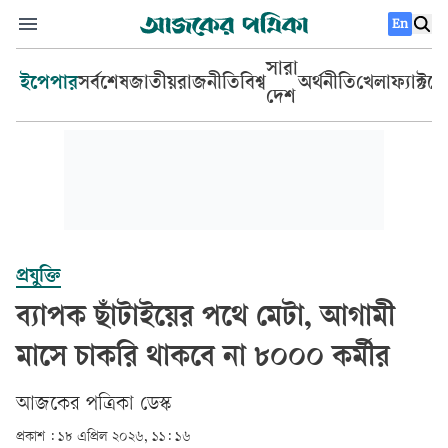
En
সারা
ইপেপার
সর্বশেষ
জাতীয়
রাজনীতি
বিশ্ব
অর্থনীতি
খেলা
ফ্যাক্টচ
দেশ
প্রযুক্তি
ব্যাপক ছাঁটাইয়ের পথে মেটা, আগামী
মাসে চাকরি থাকবে না ৮০০০ কর্মীর
আজকের পত্রিকা ডেস্ক­
প্রকাশ :
১৮ এপ্রিল ২০২৬, ১১: ১৬