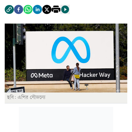
ছবি: এপির সৌজন্যে