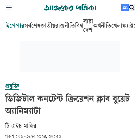
En
সারা
ইপেপার
সর্বশেষ
জাতীয়
রাজনীতি
বিশ্ব
অর্থনীতি
খেলা
ফ্যাক্টচ
দেশ
প্রযুক্তি
ডিজিটাল কনটেন্ট ক্রিয়েশন ক্লাব বুয়েট
অ্যানিম্যাটা
টি এইচ মাহির
প্রকাশ :
২৬ নভেম্বর ২০২৪, ০৭: ৫৫