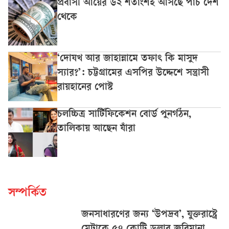
প্রবাসী আয়ের ৬২ শতাংশই আসছে পাঁচ দেশ
থেকে
‘দোযখ আর জাহান্নামে তফাৎ কি মাসুদ
স্যার?’: চট্টগ্রামের এসপির উদ্দেশে সন্ত্রাসী
রায়হানের পোস্ট
চলচ্চিত্র সার্টিফিকেশন বোর্ড পুনর্গঠন,
তালিকায় আছেন যাঁরা
সম্পর্কিত
জনসাধারণের জন্য ‘উপদ্রব’, যুক্তরাষ্ট্রে