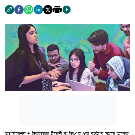
অ্যানিমেশন ও ভিজ্যুয়াল ইফেক্ট বা ভিএফএক্স বর্তমান সময়ে অনেক