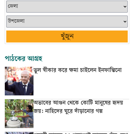
খুঁজুন
পাঠকের আগ্রহ
ভুল স্বীকার করে ক্ষমা চাইলেন ইনফান্তিনো
অভাবের আগুন থেকে কোটি মানুষের হৃদয়
জয়: নাহিদের ঘুরে দাঁড়ানোর গল্প