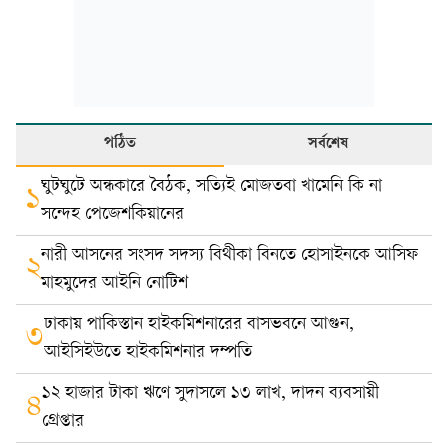
পঠিত
সর্বশেষ
ঘুটঘুটে অন্ধকারে বৈঠক, সত্যিই মোজতবা খামেনি কি না
১
সন্দেহ পেজেশকিয়ানের
নারী আসনের সংসদ সদস্য বিথীকা বিনতে হোসাইনকে আসিফ
২
মাহমুদের আইনি নোটিশ
ঢাকায় পাকিস্তান হাইকমিশনারের বাসভবনে আগুন,
৩
আইসিইউতে হাইকমিশনার দম্পতি
১২ হাজার টাকা ঋণে সুদাসলে ১৩ লাখ, দাদন ব্যবসায়ী
৪
গ্রেপ্তার