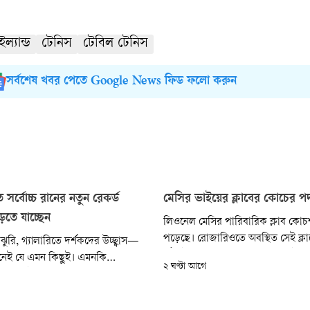
ইল্যান্ড
টেনিস
টেবিল টেনিস
সর্বশেষ খবর পেতে Google News ফিড ফলো করুন
ে সর্বোচ্চ রানের নতুন রেকর্ড
মেসির ভাইয়ের ক্লাবের কোচের পদ
তে যাচ্ছেন
লিওনেল মেসির পারিবারিক ক্লাব কোচশ
পড়েছে। রোজারিওতে অবস্থিত সেই ক্ল
ঝুরি, গ্যালারিতে দর্শকদের উচ্ছ্বাস—
হঠাৎই পদত্যাগ করেছেন। তাঁর ভাই মা
মানেই যে এমন কিছুই। এমনকি
২ ঘণ্টা আগে
পরিচালিত ক্লাবটি সামাজিক মাধ্যমে এ
েধড়ক পিটুনিতে অভিজ্ঞ বোলাররাও
নিশ্চিত করেছে।
য়। প্রতিনিয়তই চলে রেকর্ড ভাঙা-
কাল ক্রিকেটের সংক্ষিপ্ত সংস্করণে