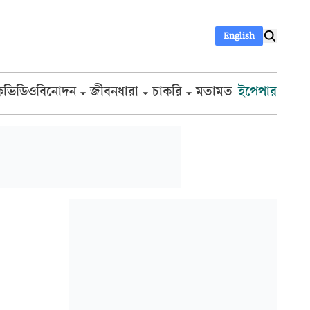
English
ক
ভিডিও
বিনোদন
জীবনধারা
চাকরি
মতামত
ইপেপার