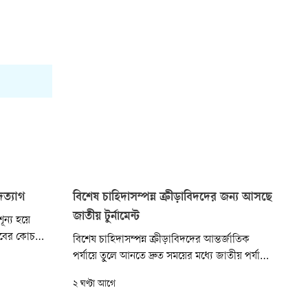
ত্যাগ
বিশেষ চাহিদাসম্পন্ন ক্রীড়াবিদদের জন্য আসছে
জাতীয় টুর্নামেন্ট
ূন্য হয়ে
াবের কোচ
বিশেষ চাহিদাসম্পন্ন ক্রীড়াবিদদের আন্তর্জাতিক
তিয়াস মেসি
পর্যায়ে তুলে আনতে দ্রুত সময়ের মধ্যে জাতীয় পর্যায়ে
ক বিবৃতিতে তা
আন্তর্জাতিক মানের একটি প্যারা ক্রীড়া প্রতিযোগিতা
২ ঘণ্টা আগে
আয়োজনের উদ্যোগ নিয়েছে সরকার। একই সঙ্গে
আগামী এক মাসের মধ্যে আরও ২০০ জন