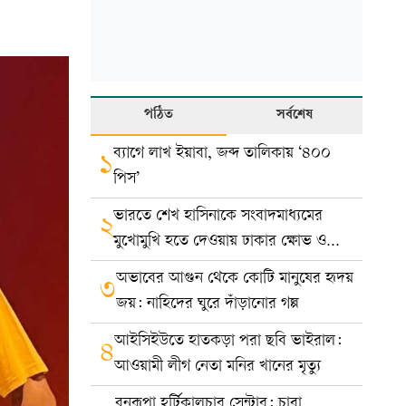
পঠিত
সর্বশেষ
ব্যাগে লাখ ইয়াবা, জব্দ তালিকায় ‘৪০০
১
পিস’
ভারতে শেখ হাসিনাকে সংবাদমাধ্যমের
২
মুখোমুখি হতে দেওয়ায় ঢাকার ক্ষোভ ও
প্রতিবাদ
অভাবের আগুন থেকে কোটি মানুষের হৃদয়
৩
জয়: নাহিদের ঘুরে দাঁড়ানোর গল্প
আইসিইউতে হাতকড়া পরা ছবি ভাইরাল:
৪
আওয়ামী লীগ নেতা মনির খানের মৃত্যু
বনরূপা হর্টিকালচার সেন্টার: চারা