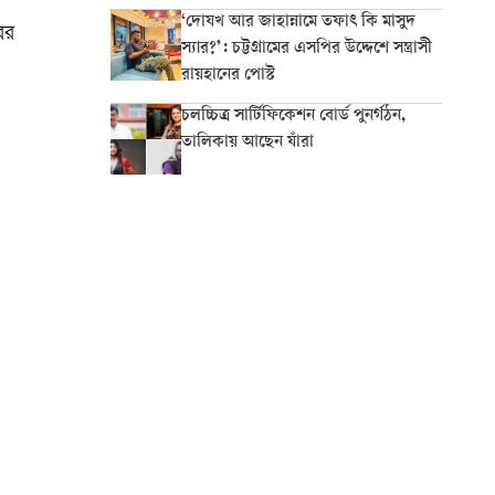
‘দোযখ আর জাহান্নামে তফাৎ কি মাসুদ
ের
স্যার?’: চট্টগ্রামের এসপির উদ্দেশে সন্ত্রাসী
রায়হানের পোস্ট
চলচ্চিত্র সার্টিফিকেশন বোর্ড পুনর্গঠন,
তালিকায় আছেন যাঁরা