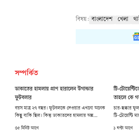
বিষয়:
বাংলাদেশ
খেলা
থা
সম্পর্কিত
ডাকাতের হামলায় প্রাণ হারালেন উগান্ডার
টি-টোয়েন্টিত
ফুটবলার
তাহলে কে গড়
বয়স মাত্র ২৭ বছর। ফুটবলকে দেওয়ার এখনো অনেক
চার-ছক্কার ফুল
কিছু বাকি ছিল। কিন্তু ডাকাতদের হামলায় অল্প
টি-টোয়েন্টি 
বয়সেই প্রাণ হারাতে হলো উগান্ডার অন্যতম জনপ্রিয়
ব্যাটারদের ব
৩৫ মিনিট আগে
১ ঘণ্টা আগে
ফুটবলার ডেভিড ওয়োরিকে। বাসার কাছেই নৃশংস
রীতিমতো অসহা
হামলার শিকার হয়ে ওয়োরি চলে গেলেন না ফেরার
গড়ার খেলা। গত