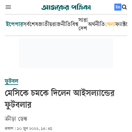
En
সারা
ইপেপার
সর্বশেষ
জাতীয়
রাজনীতি
বিশ্ব
অর্থনীতি
খেলা
ফ্যাক্টচ
দেশ
ফুটবল
মেসিকে চমকে দিলেন আইসল্যান্ডের
ফুটবলার
ক্রীড়া ডেস্ক
প্রকাশ :
১০ জুন ২০২৬, ১৪: ৪৩