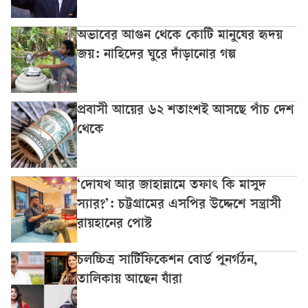
অভাবের আগুন থেকে কোটি মানুষের হৃদয়
জয়: নাহিদের ঘুরে দাঁড়ানোর গল্প
প্রবাসী আয়ের ৬২ শতাংশই আসছে পাঁচ দেশ
থেকে
‘দোযখ আর জাহান্নামে তফাৎ কি মাসুদ
স্যার?’: চট্টগ্রামের এসপির উদ্দেশে সন্ত্রাসী
রায়হানের পোস্ট
চলচ্চিত্র সার্টিফিকেশন বোর্ড পুনর্গঠন,
তালিকায় আছেন যাঁরা