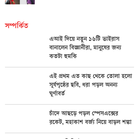
সম্পর্কিত
এআই দিয়ে নতুন ১৬টি ভাইরাস
বানালেন বিজ্ঞানীরা, মানুষের জন্য
কতটা হুমকি
এই প্রথম এত কাছ থেকে তোলা হলো
সূর্যপৃষ্ঠের ছবি, ধরা পড়ল অনন্য
ঘূর্ণাবর্ত
চাঁদে আছড়ে পড়ল স্পেসএক্সের
রকেট, মহাকাশ বর্জ্য নিয়ে বাড়ল শঙ্কা