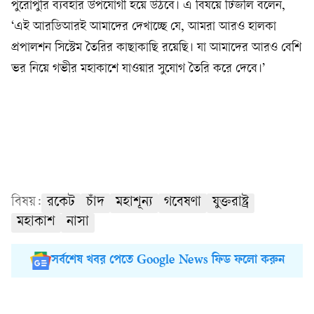
পুরোপুরি ব্যবহার উপযোগী হয়ে উঠবে। এ বিষয়ে টিজলি বলেন,
‘এই আরডিআরই আমাদের দেখাচ্ছে যে, আমরা আরও হালকা
প্রপালশন সিস্টেম তৈরির কাছাকাছি রয়েছি। যা আমাদের আরও বেশি
ভর নিয়ে গভীর মহাকাশে যাওয়ার সুযোগ তৈরি করে দেবে।’
বিষয়:
রকেট
চাঁদ
মহাশূন্য
গবেষণা
যুক্তরাষ্ট্র
মহাকাশ
নাসা
সর্বশেষ খবর পেতে Google News ফিড ফলো করুন