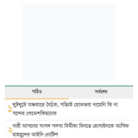
পঠিত
সর্বশেষ
ঘুটঘুটে অন্ধকারে বৈঠক, সত্যিই মোজতবা খামেনি কি না
১
সন্দেহ পেজেশকিয়ানের
নারী আসনের সংসদ সদস্য বিথীকা বিনতে হোসাইনকে আসিফ
২
মাহমুদের আইনি নোটিশ