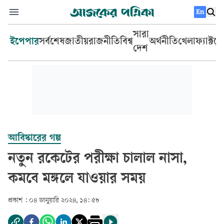
En
সারা
ইপেপার
সর্বশেষ
জাতীয়
রাজনীতি
বিশ্ব
অর্থনীতি
খেলা
ফ্যাক্টচ
দেশ
আবিষ্কারের গল্প
নতুন রকেটের পরীক্ষা চালাল নাসা,
কমবে মঙ্গলে যাওয়ার সময়
প্রকাশ :
০৪ জানুয়ারি ২০২৪, ১৪: ৫৮