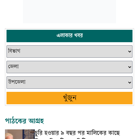
এলাকার খবর
খুঁজুন
পাঠকের আগ্রহ
চুরি হওয়ার ৯ বছর পর মালিকের কাছে