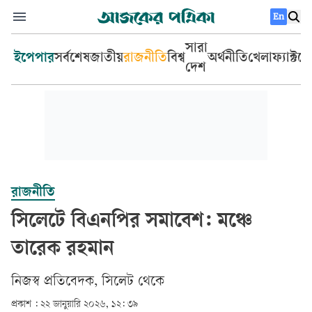
En
সারা
ইপেপার
সর্বশেষ
জাতীয়
রাজনীতি
বিশ্ব
অর্থনীতি
খেলা
ফ্যাক্টচ
দেশ
রাজনীতি
সিলেটে বিএনপির সমাবেশ: মঞ্চে
তারেক রহমান
নিজস্ব প্রতিবেদক, সিলেট থেকে
প্রকাশ :
২২ জানুয়ারি ২০২৬, ১২: ৩৯