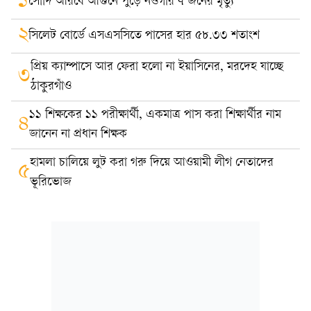
১
সৌদি আরবে আগুনে পুড়ে নওগাঁর ৭ জনের মৃত্যু
২
সিলেট বোর্ডে এসএসসিতে পাসের হার ৫৮.৩৩ শতাংশ
প্রিয় ক্যাম্পাসে আর ফেরা হলো না ইয়াসিনের, মরদেহ যাচ্ছে
৩
ঠাকুরগাঁও
১১ শিক্ষকের ১১ পরীক্ষার্থী, একমাত্র পাস করা শিক্ষার্থীর নাম
৪
জানেন না প্রধান শিক্ষক
হামলা চালিয়ে লুট করা গরু দিয়ে আওয়ামী লীগ নেতাদের
৫
ভূরিভোজ