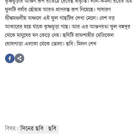
কৃষ্ণচূড়ার আগুন রূপ রাঙিয়ে রেখেছ প্রকৃতি। লাল-কমলা রঙের এই
ফুলটি বর্ষার ছোঁয়ায় আরও প্রাণবন্ত রূপ নিয়েছে। সাধারণ
গ্রীষ্মমণ্ডলীয় অঞ্চলে এই ফুল গাছটির দেখা মেলে। বেশ বড়
আকারের হয়ে থাকে কৃষ্ণচূড়া গাছ। আর এর আগুনরঙা ফুল বহুদূর
থেকে মানুষের মন কেড়ে নেয়। ছবিটি রাজশাহীর মেডিকেল
ঘোষপাড়া এলাকা থেকে তোলা। ছবি: মিলন শেখ
বিষয়:
দিনের ছবি
ছবি