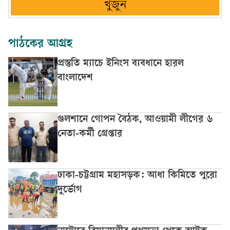
খুঁজুন
পাঠকের আগ্রহ
প্রস্তুতি ম্যাচে ইনিংস ব্যবধানে হারল
বাংলাদেশ
গুলশানে গোপন বৈঠক, আওয়ামী লীগের ৬
নেতা-কর্মী গ্রেপ্তার
ঢাকা-চট্টগ্রাম মহাসড়ক: আধা কিমিতে পুরো
দুর্ভোগ