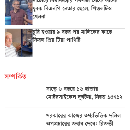
নাটোরে বিমানমন্ত্রীর পথসভা থেকে আটক
যুবক বিএনপি নেতার ছেলে, পিস্তলটিও
খেলনা
চুরি হওয়ার ৯ বছর পর মালিকের কাছে
ফিরল প্রিয় টিয়া পাখিটি
সম্পর্কিত
সাড়ে ৬ বছরে ১৬ হাজার
মোটরসাইকেল দুর্ঘটনা, নিহত ১৫৭১২
সরকারের কাজের তথ্যভিত্তিক দলিল
অপপ্রচারের জবাব দেবে: রিজভী