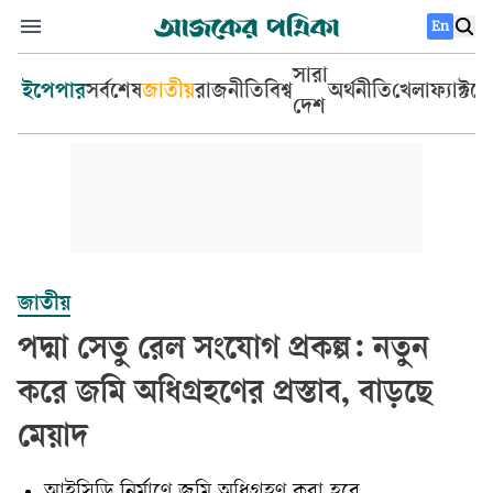
En
সারা
ইপেপার
সর্বশেষ
জাতীয়
রাজনীতি
বিশ্ব
অর্থনীতি
খেলা
ফ্যাক্টচ
দেশ
জাতীয়
পদ্মা সেতু রেল সংযোগ প্রকল্প: নতুন
করে জমি অধিগ্রহণের প্রস্তাব, বাড়ছে
মেয়াদ