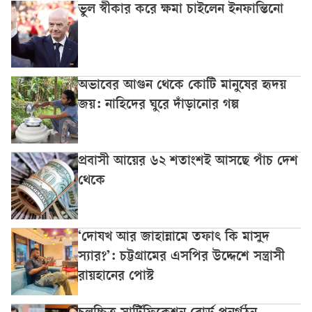
ভুল স্বীকার করে ক্ষমা চাইলেন ইনফান্তিনো
অভাবের আগুন থেকে কোটি মানুষের হৃদয়
জয়: নাহিদের ঘুরে দাঁড়ানোর গল্প
প্রবাসী আয়ের ৬২ শতাংশই আসছে পাঁচ দেশ
থেকে
‘দোযখ আর জাহান্নামে তফাৎ কি মাসুদ
স্যার?’: চট্টগ্রামের এসপির উদ্দেশে সন্ত্রাসী
রায়হানের পোস্ট