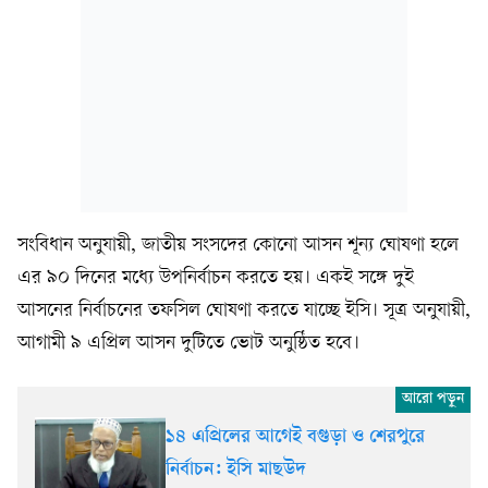
সংবিধান অনুযায়ী, জাতীয় সংসদের কোনো আসন শূন্য ঘোষণা হলে
এর ৯০ দিনের মধ্যে উপনির্বাচন করতে হয়। একই সঙ্গে দুই
আসনের নির্বাচনের তফসিল ঘোষণা করতে যাচ্ছে ইসি। সূত্র অনুযায়ী,
আগামী ৯ এপ্রিল আসন দুটিতে ভোট অনুষ্ঠিত হবে।
১৪ এপ্রিলের আগেই বগুড়া ও শেরপুরে
নির্বাচন: ইসি মাছউদ