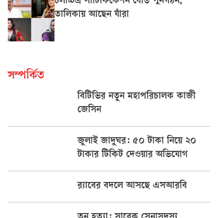
চলচ্চিত্র সার্টিফিকেশন বোর্ড পুনর্গঠন,
তালিকায় আছেন যাঁরা
সম্পর্কিত
বিটিভির নতুন মহাপরিচালক কাজী
জেসিন
জুলাই জাদুঘর: ৫০ টাকা নিয়ে ২০
টাকার টিকিট দেওয়ার অভিযোগ
র‍্যাবের বদলে আসছে এসআরবি
তনু হত্যা: সাবেক সেনাসদস্য