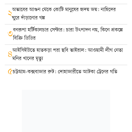
অভাবের আগুন থেকে কোটি মানুষের হৃদয় জয়: নাহিদের
২
ঘুরে দাঁড়ানোর গল্প
বনরূপা হর্টিকালচার সেন্টার: চারা উৎপাদন নয়, কিনে প্রকল্পে
৩
বিক্রি ডিডির
আইসিইউতে হাতকড়া পরা ছবি ভাইরাল: আওয়ামী লীগ নেতা
৪
মনির খানের মৃত্যু
৫
চট্টগ্রাম-কক্সবাজার রুট: দোহাজারীতে আটকা ট্রেনের গতি