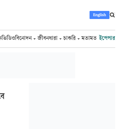
English
ক
ভিডিও
বিনোদন
জীবনধারা
চাকরি
মতামত
ইপেপার
বে