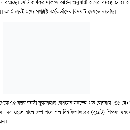
ান রয়েছে। সেটি কার্যকর থাকলে আইন অনুযায়ী আমরা ব্যবস্থা নেব।
। আমি এরই মধ্যে সংশ্লিষ্ট কর্মকর্তাদের বিষয়টি দেখতে বলেছি।’
 থেকে ৭৫ বছর বয়সী নুরজাহান বেগমের মরদেহ গত রোববার (৩১ মে) উ
িব, এক ছেলে বাংলাদেশ প্রকৌশল বিশ্ববিদ্যালয়ের (বুয়েট) শিক্ষক এব
রেন।