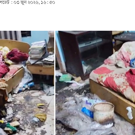
ডেট :
০৩ জুন ২০২৬, ১৬: ৫০