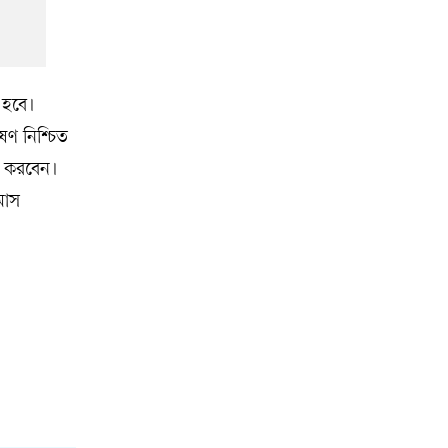
 হবে।
ণ নিশ্চিত
যা করবেন।
 মাস