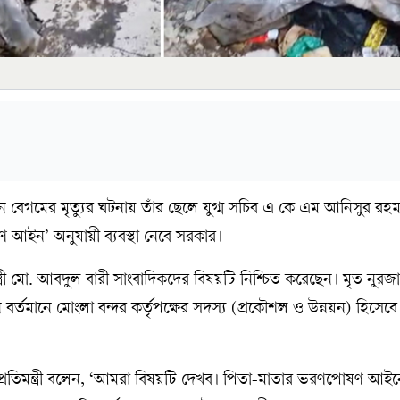
হান বেগমের মৃত্যুর ঘটনায় তাঁর ছেলে যুগ্ম সচিব এ কে এম আনিসুর রহ
ণ আইন’ অনুযায়ী ব্যবস্থা নেবে সরকার।
ত্রী মো. আবদুল বারী সাংবাদিকদের বিষয়টি নিশ্চিত করেছেন। মৃত নুরজ
র্তমানে মোংলা বন্দর কর্তৃপক্ষের সদস্য (প্রকৌশল ও উন্নয়ন) হিসেবে দা
ন প্রতিমন্ত্রী বলেন, ‘আমরা বিষয়টি দেখব। পিতা-মাতার ভরণপোষণ আইন