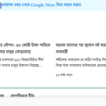
সর্বশেষ খবর পেতে Google News ফিড ফলো করুন
াকার নৌপথ: ৩৫ কোটি টাকা পানিতে
অনেক ত্যাগের পর সুযোগ নষ্ট করা
বার চালুর তোড়জোড়
তথ্যমন্ত্রী
র চারপাশে ১১০ কিলোমিটার দীর্ঘ
শহীদেরা আমাদের যে কঠিন দায়িত্ব দিয়
থ আবার চালুর উদ্যোগ নিয়েছে
দিয়ে যাঁরা আমাদের ভবিষ্যতের রোডম্
ু দেড় দশক আগে এই কাজ করে ব্যর্থ
দিয়ে গেছেন—সেই রোডম্যাপ অনুযায়ী
১৩ ঘণ্টা আগে
ন সরকার। সেখানে ঢালা অর্থের প্রায়
চলতে হয়, তাহলে এত বালখিল্যতা নিয়ে
তে গিয়েছিল।
যাবে না...
ালা
গোপনীয়তার নীতি