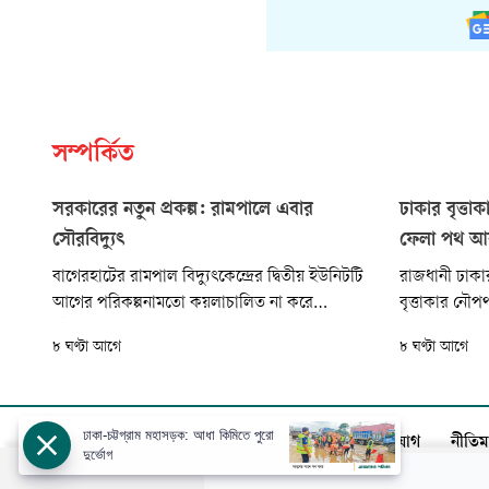
সম্পর্কিত
সরকারের নতুন প্রকল্প: রামপালে এবার
ঢাকার বৃত্ত
সৌরবিদ্যুৎ
ফেলা পথ আ
বাগেরহাটের রামপাল বিদ্যুৎকেন্দ্রের দ্বিতীয় ইউনিটটি
রাজধানী ঢাকা
আগের পরিকল্পনামতো কয়লাচালিত না করে
বৃত্তাকার নৌপ
সৌরবিদ্যুৎ প্রকল্প হিসেবে বাস্তবায়ন করতে চায়
সরকার। কিন্ত
৮ ঘণ্টা আগে
৮ ঘণ্টা আগে
সরকার। জ্বালানি ও খনিজ সম্পদ বিভাগ রামপালে
হয়েছিল তৎকালী
৪৪২ মেগাওয়াট ক্ষমতার গ্রিড-সংযুক্ত সৌরবিদ্যুৎকেন্দ্র
পুরোটাই পানি
নির্মাণে ব্যয় ধরেছে আড়াই হাজার কোটি টাকার কিছু
বেশি।
ঢাকা-চট্টগ্রাম মহাসড়ক: আধা কিমিতে পুরো
আজকের পত্রিকা
বিজ্ঞাপন
সার্কুলেশন
যোগাযোগ
নীতিম
দুর্ভোগ