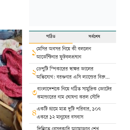
পঠিত
সর্বশেষ
মেসির অবসর নিয়ে কী বললেন
১
আর্জেন্টিনার ফুটবলপ্রধান
ডেপুটি স্পিকারের স্বাক্ষর জালের
২
অভিযোগ: বরগুনার এসি ল্যান্ডের বিরুদ্ধে
মামলা
বাংলাদেশকে নিয়ে গঠিত সামুদ্রিক জোটের
৩
কমান্ডারের নাম ঘোষণা করল সৌদি
একটি গ্রামে মাত্র দুটি পরিবার, ১০৭
৪
একরে ১২ মানুষের বসবাস
দিল্লিতে বেসরকারি আয়োজনে শেখ