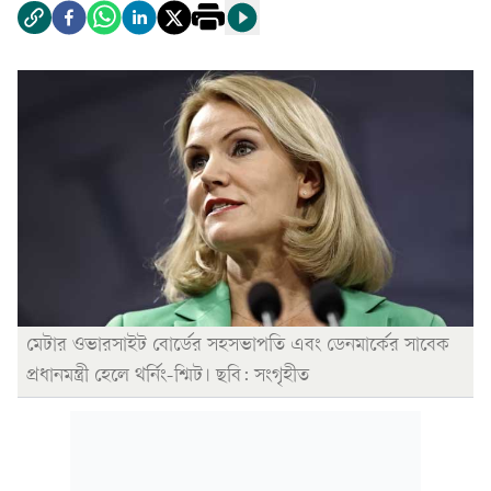
মেটার ওভারসাইট বোর্ডের সহসভাপতি এবং ডেনমার্কের সাবেক
প্রধানমন্ত্রী হেলে থর্নিং-শ্মিট। ছবি: সংগৃহীত