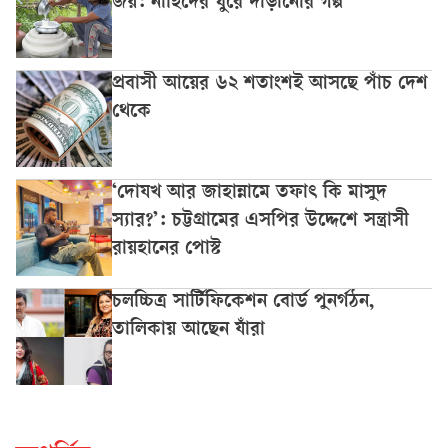
জয়: নাহিদের ঘুরে দাঁড়ানোর গল্প
প্রবাসী আয়ের ৬২ শতাংশই আসছে পাঁচ দেশ
থেকে
‘দোযখ আর জাহান্নামে তফাৎ কি মাসুদ
স্যার?’: চট্টগ্রামের এসপির উদ্দেশে সন্ত্রাসী
রায়হানের পোস্ট
চলচ্চিত্র সার্টিফিকেশন বোর্ড পুনর্গঠন,
তালিকায় আছেন যাঁরা