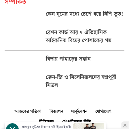
সম্পর্কিত
কেন ঘুমের মধ্যে চেপে ধরে নিশি ভূত!
রেশন কার্ড আর ৭ ঐতিহাসিক
আইকনিক বিয়ের পোশাকের গল্প
বিদায় পাহাড়ের সন্তান
জেন-জি ও মিলেনিয়ালদের স্বপ্নপুরী
সিউল
আজকের পত্রিকা
বিজ্ঞাপন
সার্কুলেশন
যোগাযোগ
নীতিমালা
গোপনীয়তার নীতি
লালপুরে লুণ্ঠিত টাকাসহ দুই ছিনতাইকারী