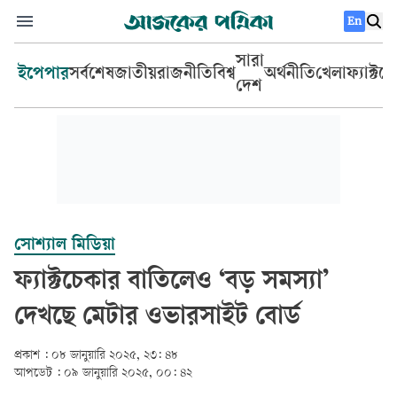
En
সারা
ইপেপার
সর্বশেষ
জাতীয়
রাজনীতি
বিশ্ব
অর্থনীতি
খেলা
ফ্যাক্টচ
দেশ
সোশ্যাল মিডিয়া
ফ্যাক্টচেকার বাতিলেও ‘বড় সমস্যা’
দেখছে মেটার ওভারসাইট বোর্ড
প্রকাশ :
০৮ জানুয়ারি ২০২৫, ২৩: ৪৮
আপডেট :
০৯ জানুয়ারি ২০২৫, ০০: ৪২