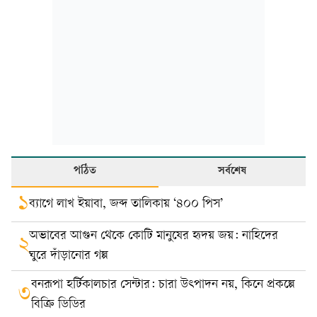
পঠিত
সর্বশেষ
১
ব্যাগে লাখ ইয়াবা, জব্দ তালিকায় ‘৪০০ পিস’
অভাবের আগুন থেকে কোটি মানুষের হৃদয় জয়: নাহিদের
২
ঘুরে দাঁড়ানোর গল্প
বনরূপা হর্টিকালচার সেন্টার: চারা উৎপাদন নয়, কিনে প্রকল্পে
৩
বিক্রি ডিডির