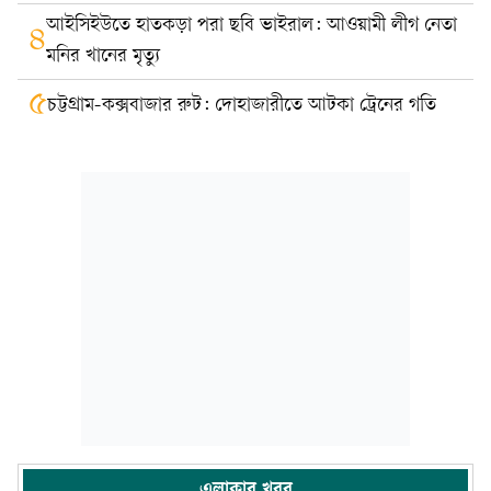
আইসিইউতে হাতকড়া পরা ছবি ভাইরাল: আওয়ামী লীগ নেতা
৪
মনির খানের মৃত্যু
৫
চট্টগ্রাম-কক্সবাজার রুট: দোহাজারীতে আটকা ট্রেনের গতি
এলাকার খবর