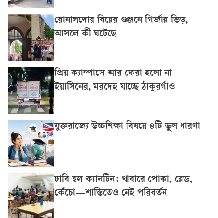
রোনালদোর বিয়ের গুঞ্জনে গির্জায় ভিড়,
আসলে কী ঘটেছে
প্রিয় ক্যাম্পাসে আর ফেরা হলো না
ইয়াসিনের, মরদেহ যাচ্ছে ঠাকুরগাঁও
যুক্তরাজ্যে উচ্চশিক্ষা বিষয়ে ৪টি ভুল ধারণা
ঢাবি হল ক্যানটিন: খাবারে পোকা, ব্লেড,
কেঁচো—শাস্তিতেও নেই পরিবর্তন