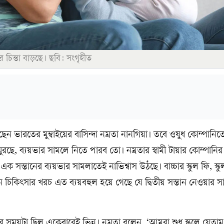
 চিন্তা বাড়ছে। ছবি: সংগৃহীত
ছেন ভারতের মুম্বাইয়ের বাসিন্দা নম্রতা নানগিয়া। তবে ওষুধ কোম্পানিত
ুরছে, ব্যয়ভার সামলে নিতে পারব তো। নম্রতার স্বামী টায়ার কোম্পানির ক
বুও এক সন্তানের ব্যয়ভার সামলাতেই নাভিশ্বাস উঠছে। বাচ্চার স্কুল ফি, স্ক
চিকিৎসার খরচ এত ব্যয়বহুল হয়ে গেছে যে দ্বিতীয় সন্তান নেওয়ার 
র সময়টা ছিল একেবারেই ভিন্ন। নম্রতা বলেন, ‘আমরা শুধু স্কুলে যেতা