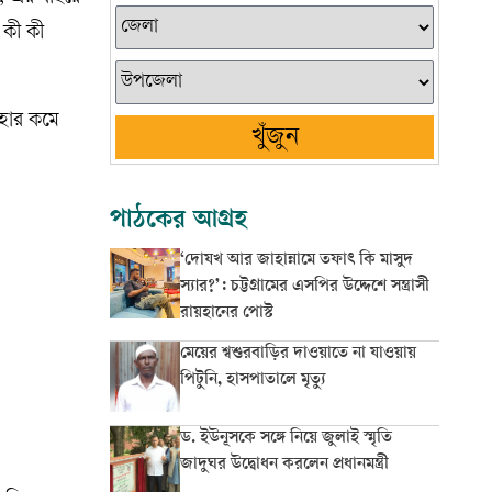
 কী কী
 হার কমে
খুঁজুন
পাঠকের আগ্রহ
‘দোযখ আর জাহান্নামে তফাৎ কি মাসুদ
স্যার?’: চট্টগ্রামের এসপির উদ্দেশে সন্ত্রাসী
রায়হানের পোস্ট
মেয়ের শ্বশুরবাড়ির দাওয়াতে না যাওয়ায়
পিটুনি, হাসপাতালে মৃত্যু
ড. ইউনূসকে সঙ্গে নিয়ে জুলাই স্মৃতি
জাদুঘর উদ্বোধন করলেন প্রধানমন্ত্রী