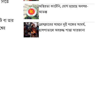
 নিতে
অস্থিরতা কাটেনি, যোগ হয়েছে অবসর-
আতঙ্ক
ি বা তার
প্রেসক্লাবের সামনে দুই পক্ষের সংঘর্ষ,
্বের
হাসপাতালে অবরুদ্ধ শান্তা ফারজানা