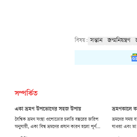
বিষয়:
সন্তান
জন্মনিয়ন্ত্রণ
সম্পর্কিত
একা ভ্রমণ উপভোগের সহজ উপায়
ভ্রমণকালে 
বৈশ্বিক ভ্রমণ সংস্থা ওপোডোর চলতি বছরের জরিপ
ভ্রমণের সময় 
অনুযায়ী, একা বিশ্ব ভ্রমণের প্রধান কারণ হলো পূর্ণ
যাওয়া এবং তা 
স্বাধীনতা। জরিপে ২৫ থেকে ৩৪ বছর বয়সী তরুণদের
বুদ্ধিমানের ক