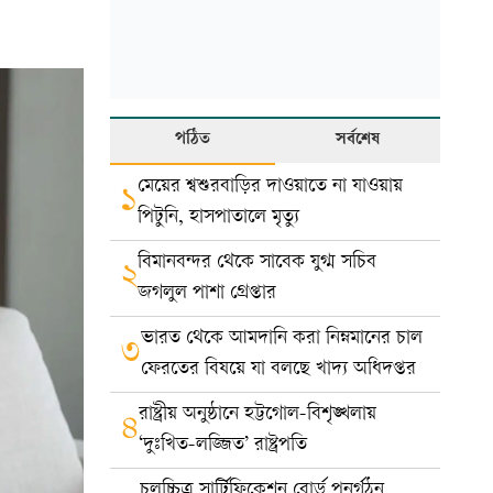
পঠিত
সর্বশেষ
মেয়ের শ্বশুরবাড়ির দাওয়াতে না যাওয়ায়
১
পিটুনি, হাসপাতালে মৃত্যু
বিমানবন্দর থেকে সাবেক যুগ্ম সচিব
২
জগলুল পাশা গ্রেপ্তার
ভারত থেকে আমদানি করা নিম্নমানের চাল
৩
ফেরতের বিষয়ে যা বলছে খাদ্য অধিদপ্তর
রাষ্ট্রীয় অনুষ্ঠানে হট্টগোল-বিশৃঙ্খলায়
৪
‘দুঃখিত-লজ্জিত’ রাষ্ট্রপতি
চলচ্চিত্র সার্টিফিকেশন বোর্ড পুনর্গঠন,