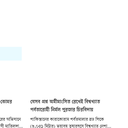
ে কোমর
যেসব প্রশ্ন অমীমাংসিত রেখেই বিশ্বখ্যাত
পর্বতারোহী নির্মল পুরজার চিরবিদায়
বছরের অভিযানে
পাকিস্তানের কারাকোরাম পর্বতমালার ব্রড পিকে
য়সী মাতিলদা
(৮,০৫১ মিটার) ভয়াবহ তুষারধসে বিশ্বখ্যাত নেপালি