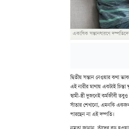
একাধিক সন্তানধারণে দম্পতিদের
দ্বিতীয় সন্তান নেওয়ার কথা ভাব
এই নারীর মাথায় একটাই চিন্তা ঘ
স্বামী-স্ত্রী দুজনেই কর্মজীবী ত
সাঁতার শেখানো, এমনকি একজন 
পারছেন না এই দম্পতি।
নম্রতা জানান, তাঁদের বড় হওয়া