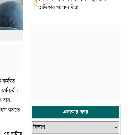
৫
তালিকায় আছেন যাঁরা
ে কর্মরত
র্মকর্তা।
ুল বাস,
সাহস করতে
এলাকার খবর
ম, এর বাইরে