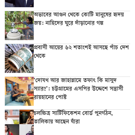
অভাবের আগুন থেকে কোটি মানুষের হৃদয়
জয়: নাহিদের ঘুরে দাঁড়ানোর গল্প
প্রবাসী আয়ের ৬২ শতাংশই আসছে পাঁচ দেশ
থেকে
‘দোযখ আর জাহান্নামে তফাৎ কি মাসুদ
স্যার?’: চট্টগ্রামের এসপির উদ্দেশে সন্ত্রাসী
রায়হানের পোস্ট
চলচ্চিত্র সার্টিফিকেশন বোর্ড পুনর্গঠন,
তালিকায় আছেন যাঁরা