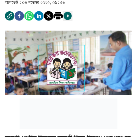
আপডেট :
০৮ নভেম্বর ২০২৫, ০৯: ৫৯