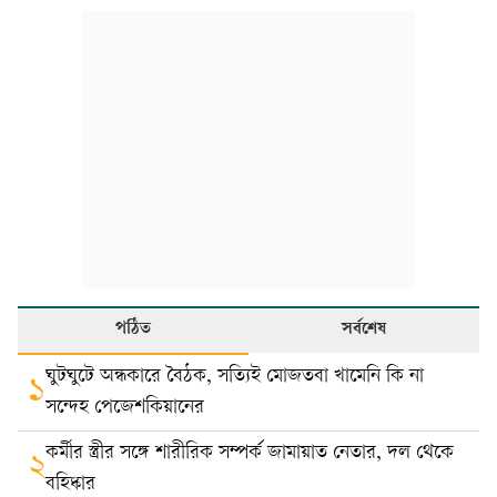
পঠিত
সর্বশেষ
ঘুটঘুটে অন্ধকারে বৈঠক, সত্যিই মোজতবা খামেনি কি না
১
সন্দেহ পেজেশকিয়ানের
কর্মীর স্ত্রীর সঙ্গে শারীরিক সম্পর্ক জামায়াত নেতার, দল থেকে
২
বহিষ্কার