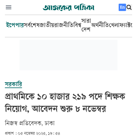
En
সারা
ইপেপার
সর্বশেষ
জাতীয়
রাজনীতি
বিশ্ব
অর্থনীতি
খেলা
ফ্যাক্টচ
দেশ
সরকারি
প্রাথমিকে ১০ হাজার ২১৯ পদে শিক্ষক
নিয়োগ, আবেদন শুরু ৮ নভেম্বর
‎নিজস্ব প্রতিবেদক, ঢাকা‎
প্রকাশ :
০৫ নভেম্বর ২০২৫, ১৮: ৫৪