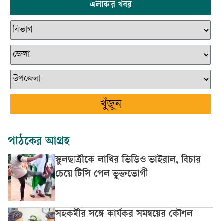
এলাকার খবর
খুঁজুন
পাঠকের আগ্রহ
স্কুলছাত্রীকে লাথির ভিডিও ভাইরাল, বিচার
চেয়ে টিসি পেল ভুক্তভোগী
সহকর্মীর সঙ্গে কার্যকর সমন্বয়ের কৌশল