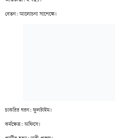
অভিজ্ঞতা: ২ বছর।
বেতন: আলোচনা সাপেক্ষে।
চাকরির ধরন: ফুলটাইম।
কর্মক্ষেত্র: অফিসে।