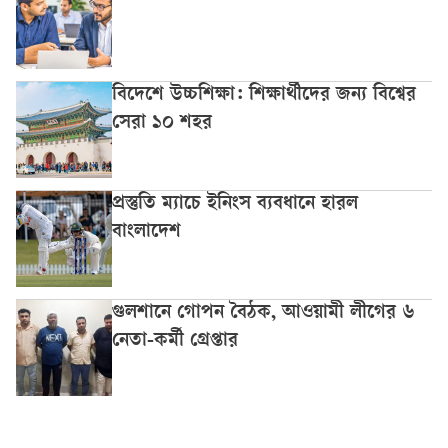
বিদেশে উচ্চশিক্ষা: শিক্ষার্থীদের জন্য বিশ্বের
সেরা ১০ শহর
প্রস্তুতি ম্যাচে ইনিংস ব্যবধানে হারল
বাংলাদেশ
গুলশানে গোপন বৈঠক, আওয়ামী লীগের ৬
নেতা-কর্মী গ্রেপ্তার