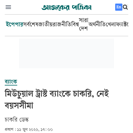
En
সারা
ইপেপার
সর্বশেষ
জাতীয়
রাজনীতি
বিশ্ব
অর্থনীতি
খেলা
ফ্যাক্টচ
দেশ
ব্যাংক
মিউচুয়াল ট্রাস্ট ব্যাংকে চাকরি, নেই
বয়সসীমা
চাকরি ডেস্ক
প্রকাশ :
১১ জুন ২০২৬, ১৭: ০০