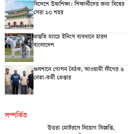
বিদেশে উচ্চশিক্ষা: শিক্ষার্থীদের জন্য বিশ্বের
সেরা ১০ শহর
প্রস্তুতি ম্যাচে ইনিংস ব্যবধানে হারল
বাংলাদেশ
গুলশানে গোপন বৈঠক, আওয়ামী লীগের ৬
নেতা-কর্মী গ্রেপ্তার
সম্পর্কিত
উত্তরা মোটরসে নিয়োগ বিজ্ঞপ্তি,