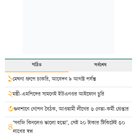
পঠিত
সর্বশেষ
১
মেঘনা গ্রুপে চাকরি, আবেদন ৯ আগস্ট পর্যন্ত
২
মন্ত্রী-এমপিদের সামনেই ইউএনওর আইফোন চুরি
৩
গুলশানে গোপন বৈঠক, আওয়ামী লীগের ৬ নেতা-কর্মী গ্রেপ্তার
‘সবজি কিনলেও ভালো হতো’, সেই ২০ টাকার টিকিটেই ৩০
৪
লাখের স্বপ্ন