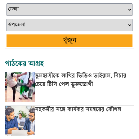
খুঁজুন
পাঠকের আগ্রহ
স্কুলছাত্রীকে লাথির ভিডিও ভাইরাল, বিচার
চেয়ে টিসি পেল ভুক্তভোগী
সহকর্মীর সঙ্গে কার্যকর সমন্বয়ের কৌশল