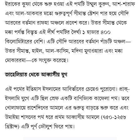
ইরাকের কুফা থেকে শুরু হওয়া এই পথটি উম্মুল কুরুন, আশ-শারাফ
এবং আল-আকবার মতো গুরুত্বপূর্ণ সীমান্ত স্টেশন পার হয়ে সৌদি
আরবের বর্তমান রাফহা অঞ্চলে প্রবেশ করে। উত্তর সীমান্ত থেকে
মক্কা পর্যন্ত বিস্তৃত এই দীর্ঘ পথটির দৈর্ঘ্য ১ হাজার ৪০০
কিলোমিটারের বেশি। এটি সৌদি আরবের বর্তমান পাঁচটি অঞ্চল—
উত্তর সীমান্ত, হাইল, আল-কাসিম, মদিনা মুনাওয়ারা এবং মক্কা
মোকাররমা—কে সংযুক্ত করেছে।
জাহেলিয়াত থেকে আব্বাসীয় যুগ
এই পথের ইতিহাস ইসলামের আবির্ভাবের চেয়েও পুরোনো। প্রাক্‌-
ইসলামি যুগে এটি ছিল স্রেফ একটি বাণিজ্যিক কাফেলা পথ। তবে
খোলাফায়ে রাশেদিনের আমলে এর গুরুত্ব বাড়তে শুরু করে এবং
উমাইয়া শাসনের পথ ধরে প্রথম আব্বাসীয় আমলে (৭৫০-১২৫৮
খ্রিষ্টাব্দ) এটি পূর্ণ জৌলুশ ফিরে পায়।