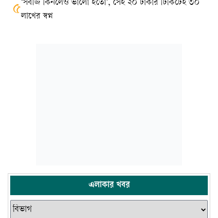
‘সবজি কিনলেও ভালো হতো’, সেই ২০ টাকার টিকিটেই ৩০
৫
লাখের স্বপ্ন
এলাকার খবর