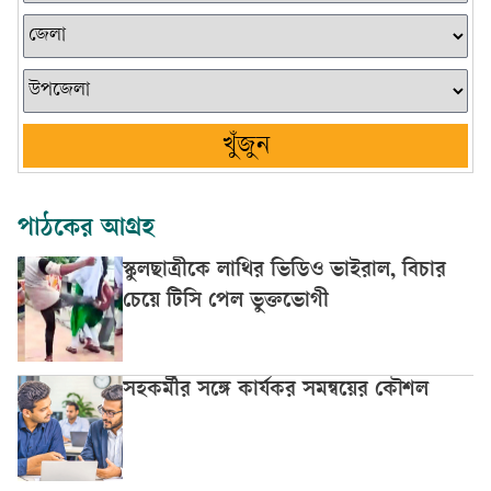
খুঁজুন
পাঠকের আগ্রহ
স্কুলছাত্রীকে লাথির ভিডিও ভাইরাল, বিচার
চেয়ে টিসি পেল ভুক্তভোগী
সহকর্মীর সঙ্গে কার্যকর সমন্বয়ের কৌশল