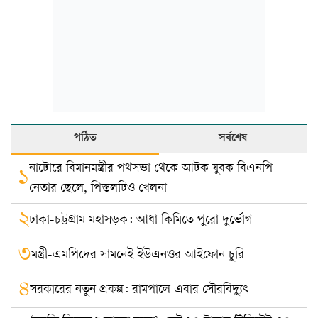
পঠিত
সর্বশেষ
নাটোরে বিমানমন্ত্রীর পথসভা থেকে আটক যুবক বিএনপি
১
নেতার ছেলে, পিস্তলটিও খেলনা
২
ঢাকা-চট্টগ্রাম মহাসড়ক: আধা কিমিতে পুরো দুর্ভোগ
৩
মন্ত্রী-এমপিদের সামনেই ইউএনওর আইফোন চুরি
৪
সরকারের নতুন প্রকল্প: রামপালে এবার সৌরবিদ্যুৎ