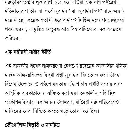
মরুভূমির তপ্ত বালুকারাশি চিরে বয়ে যাওয়া এক দীর্ঘ পথরেখা।
ইতিহাসের পাতায় যা ‘দর্বে জুবাইদা’ বা ‘জুবাইদা পথ’ নামে অম্লান
হয়ে আছে। কয়েক শতাব্দী ধরে এই পথটি ছিল হজে গমনেচ্ছুদের
পরম ভরসা, সংস্কৃতির সেতুবন্ধ আর বিশ্ব বাণিজ্যের এক ব্যস্ততম
করিডর।
এক মহীয়সী নারীর কীর্তি
এই রাজকীয় পথের নামকরণের নেপথ্যে রয়েছেন আব্বাসীয় খলিফা
হারুন আল-রশিদের বিদুষী পত্নী জুবাইদা বিনতে জাফর। তাঁরই
বিশেষ উদ্যোগে ও পৃষ্ঠপোষকতায় এই প্রাচীন পথটি সংস্কার এবং
আধুনিক অবকাঠামোয় সজ্জিত করা হয়। তৎকালীন এটি ছিল
প্রকৌশলবিদ্যার এক অনন্য উদাহরণ, যা বৈরী মরু পরিবেশেও
হাজিদের সেবা নিশ্চিত করতে গড়ে তোলা হয়েছিল।
ভৌগোলিক বিস্তৃতি ও মানচিত্র