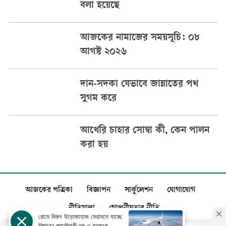
বলা হয়েছে
আজকের নামাজের সময়সূচি: ০৮
আগস্ট ২০২৬
দান-সদকা যেভাবে জান্নাতের পথ
সুগম করে
আখেরি চাহার সোম্বা কী, কেন পালন
করা হয়
আজকের পত্রিকা
বিজ্ঞাপন
সার্কুলেশন
যোগাযোগ
নীতিমালা
গোপনীয়তার নীতি
রোমে বিকল উড়োজাহাজ মেরামতে যাচ্ছে
বিমানের প্রকৌশলী দল ও যন্ত্রাংশ