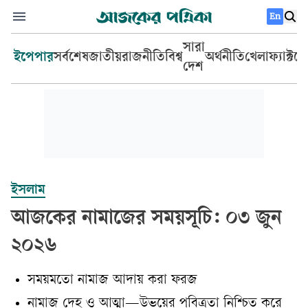
En
সারা
ইপেপার
সর্বশেষ
জাতীয়
রাজনীতি
বিশ্ব
অর্থনীতি
খেলা
ফ্যাক্টচ
দেশ
ইসলাম
আজকের নামাজের সময়সূচি: ০৩ জুন
২০২৬
সময়মতো নামাজ আদায় করা ফরজ
নামাজ দেহ ও আত্মা—উভয়ের পবিত্রতা নিশ্চিত করে