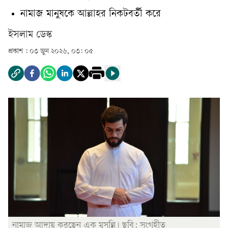
নামাজ মানুষকে আল্লাহর নিকটবর্তী করে
ইসলাম ডেস্ক
প্রকাশ :
০৩ জুন ২০২৬, ০৩: ০৫
নামাজ আদায় করছেন এক মুসল্লি। ছবি: সংগৃহীত