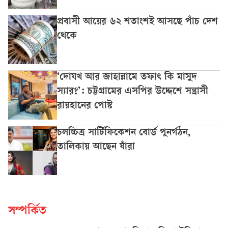
প্রবাসী আয়ের ৬২ শতাংশই আসছে পাঁচ দেশ
থেকে
‘দোযখ আর জাহান্নামে তফাৎ কি মাসুদ
স্যার?’: চট্টগ্রামের এসপির উদ্দেশে সন্ত্রাসী
রায়হানের পোস্ট
চলচ্চিত্র সার্টিফিকেশন বোর্ড পুনর্গঠন,
তালিকায় আছেন যাঁরা
সম্পর্কিত