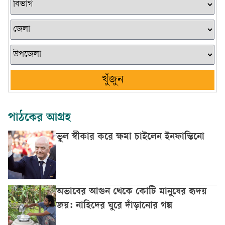
খুঁজুন
পাঠকের আগ্রহ
ভুল স্বীকার করে ক্ষমা চাইলেন ইনফান্তিনো
অভাবের আগুন থেকে কোটি মানুষের হৃদয়
জয়: নাহিদের ঘুরে দাঁড়ানোর গল্প