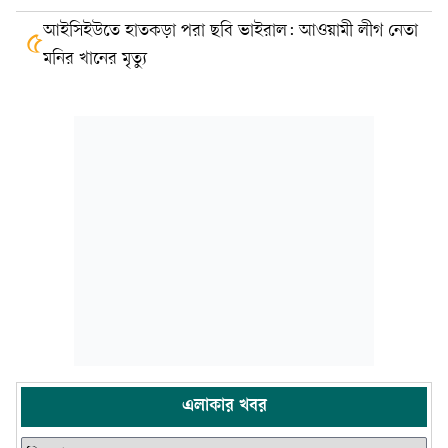
আইসিইউতে হাতকড়া পরা ছবি ভাইরাল: আওয়ামী লীগ নেতা
৫
মনির খানের মৃত্যু
এলাকার খবর