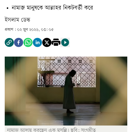
নামাজ মানুষকে আল্লাহর নিকটবর্তী করে
ইসলাম ডেস্ক
প্রকাশ :
০২ জুন ২০২৬, ০৩: ০৫
নামাজ আদায় করছেন এক মুসল্লি। ছবি: সংগৃহীত