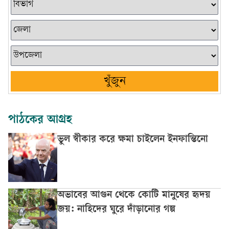
খুঁজুন
পাঠকের আগ্রহ
ভুল স্বীকার করে ক্ষমা চাইলেন ইনফান্তিনো
অভাবের আগুন থেকে কোটি মানুষের হৃদয়
জয়: নাহিদের ঘুরে দাঁড়ানোর গল্প