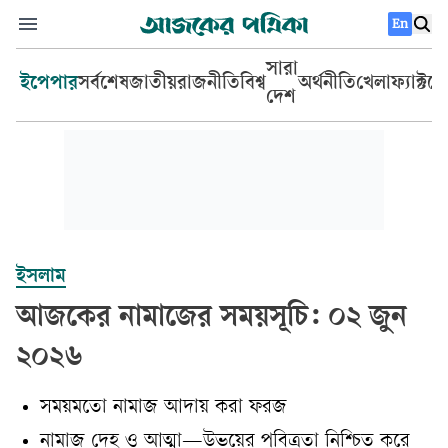
En
সারা
ইপেপার
সর্বশেষ
জাতীয়
রাজনীতি
বিশ্ব
অর্থনীতি
খেলা
ফ্যাক্টচ
দেশ
ইসলাম
আজকের নামাজের সময়সূচি: ০২ জুন
২০২৬
সময়মতো নামাজ আদায় করা ফরজ
নামাজ দেহ ও আত্মা—উভয়ের পবিত্রতা নিশ্চিত করে