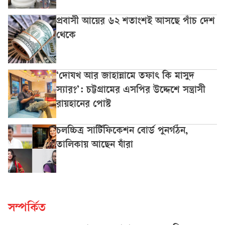
প্রবাসী আয়ের ৬২ শতাংশই আসছে পাঁচ দেশ
থেকে
‘দোযখ আর জাহান্নামে তফাৎ কি মাসুদ
স্যার?’: চট্টগ্রামের এসপির উদ্দেশে সন্ত্রাসী
রায়হানের পোস্ট
চলচ্চিত্র সার্টিফিকেশন বোর্ড পুনর্গঠন,
তালিকায় আছেন যাঁরা
সম্পর্কিত