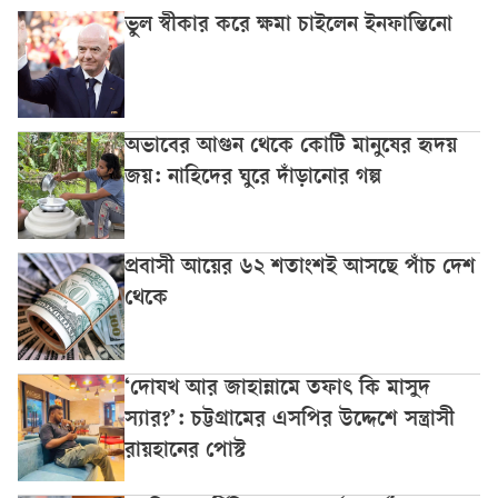
ভুল স্বীকার করে ক্ষমা চাইলেন ইনফান্তিনো
অভাবের আগুন থেকে কোটি মানুষের হৃদয়
জয়: নাহিদের ঘুরে দাঁড়ানোর গল্প
প্রবাসী আয়ের ৬২ শতাংশই আসছে পাঁচ দেশ
থেকে
‘দোযখ আর জাহান্নামে তফাৎ কি মাসুদ
স্যার?’: চট্টগ্রামের এসপির উদ্দেশে সন্ত্রাসী
রায়হানের পোস্ট