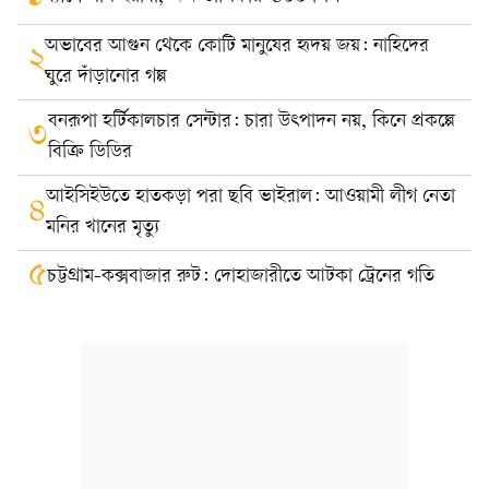
অভাবের আগুন থেকে কোটি মানুষের হৃদয় জয়: নাহিদের
২
ঘুরে দাঁড়ানোর গল্প
বনরূপা হর্টিকালচার সেন্টার: চারা উৎপাদন নয়, কিনে প্রকল্পে
৩
বিক্রি ডিডির
আইসিইউতে হাতকড়া পরা ছবি ভাইরাল: আওয়ামী লীগ নেতা
৪
মনির খানের মৃত্যু
৫
চট্টগ্রাম-কক্সবাজার রুট: দোহাজারীতে আটকা ট্রেনের গতি