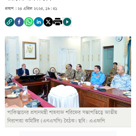
প্রকাশ :
২৪ এপ্রিল ২০২৫, ১৯: ৫১
পাকিস্তানের প্রধানমন্ত্রী শাহবাজ শরিফের সভাপতিত্বে জাতীয়
নিরাপত্তা কমিটির (এনএসসি) বৈঠক। ছবি: এএফপি