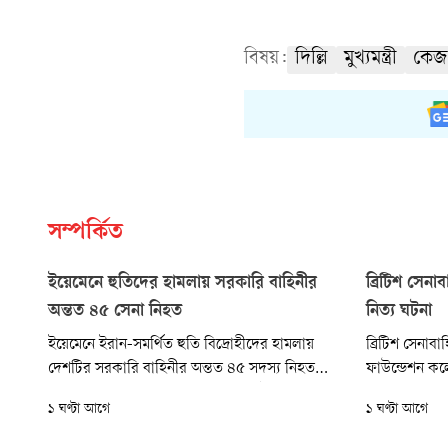
বিষয়:
দিল্লি
মুখ্যমন্ত্রী
কেজ
সম্পর্কিত
ইয়েমেনে হুতিদের হামলায় সরকারি বাহিনীর
ব্রিটিশ সেনা
অন্তত ৪৫ সেনা নিহত
নিত্য ঘটনা
ইয়েমেনে ইরান-সমর্থিত হুতি বিদ্রোহীদের হামলায়
ব্রিটিশ সেনাবাহি
দেশটির সরকারি বাহিনীর অন্তত ৪৫ সদস্য নিহত
ফাউন্ডেশন কল
হয়েছেন। সরকারি সূত্রের বরাত দিয়ে এই তথ্য
ও হয়রানির ভ
১ ঘণ্টা আগে
১ ঘণ্টা আগে
জানিয়েছে মধ্যপ্রাচ্যভিত্তিক দ্য ন্যাশনাল সহ
নারী প্রশিক্ষণা
আন্তর্জাতিক আন্তর্জাতিক বিভিন্ন সংবাদমাধ্যম।
জানিয়েছেন, গ