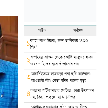
পঠিত
সর্বশেষ
ব্যাগে লাখ ইয়াবা, জব্দ তালিকায় ‘৪০০
১
পিস’
অভাবের আগুন থেকে কোটি মানুষের হৃদয়
২
জয়: নাহিদের ঘুরে দাঁড়ানোর গল্প
আইসিইউতে হাতকড়া পরা ছবি ভাইরাল:
৩
আওয়ামী লীগ নেতা মনির খানের মৃত্যু
বনরূপা হর্টিকালচার সেন্টার: চারা উৎপাদন
৪
নয়, কিনে প্রকল্পে বিক্রি ডিডির
চট্টগ্রাম-কক্সবাজার রুট: দোহাজারীতে