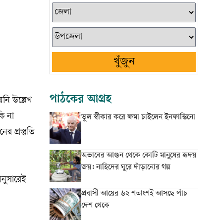
খুঁজুন
পাঠকের আগ্রহ
নি উল্লেখ
ি না
ভুল স্বীকার করে ক্ষমা চাইলেন ইনফান্তিনো
 প্রস্তুতি
অভাবের আগুন থেকে কোটি মানুষের হৃদয়
জয়: নাহিদের ঘুরে দাঁড়ানোর গল্প
অনুসারেই
প্রবাসী আয়ের ৬২ শতাংশই আসছে পাঁচ
দেশ থেকে