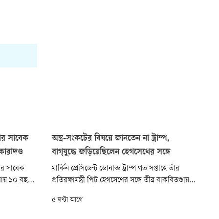
ার সাবেক
অস্ত্র-সংকটের বিষয়ে জানতেন না ট্রাম্প,
ারাদণ্ড
বাগ্‌যুদ্ধে জড়িয়েছিলেন হেগসেথের সঙ্গে
ার সাবেক
মার্কিন প্রেসিডেন্ট ডোনাল্ড ট্রাম্প গত সপ্তাহে তাঁর
লায় ১০ বছরের
প্রতিরক্ষামন্ত্রী পিট হেগসেথের সঙ্গে তীব্র বাকবিতণ্ডায়
্ট। একই সঙ্গে
জড়িয়েছিলেন। ইরানে আবারও বড় ধরনের সামরিক
৫ ঘণ্টা আগে
না করা হয়েছে,
অভিযান শুরুর প্রস্তুতির মধ্যে যুক্তরাষ্ট্রের অস্ত্র ও
গোলাবারুদের মজুতের পরিস্থিতি সম্পর্কে হেগসেথ