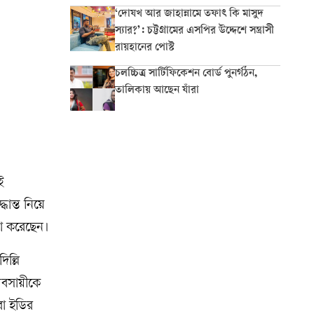
‘দোযখ আর জাহান্নামে তফাৎ কি মাসুদ
স্যার?’: চট্টগ্রামের এসপির উদ্দেশে সন্ত্রাসী
রায়হানের পোস্ট
চলচ্চিত্র সার্টিফিকেশন বোর্ড পুনর্গঠন,
তালিকায় আছেন যাঁরা
ই
ধান্ত নিয়ে
না করেছেন।
ল্লি
যবসায়ীকে
বা ইডির