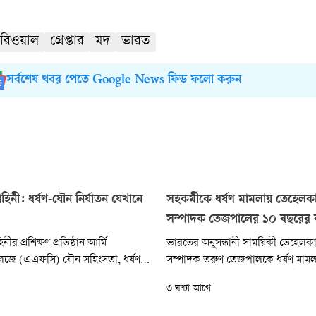
রিওয়াল
গ্রেপ্তার
মদ
ভারত
সর্বশেষ খবর পেতে Google News ফিড ফলো করুন
বাহিনী: ধর্ষণ-যৌন নির্যাতন যেখানে
সহকর্মীকে ধর্ষণ মামলায় তেহেলক
সম্পাদক তেজপালের ১০ বছরের ক
নীর প্রশিক্ষণ প্রতিষ্ঠান আর্মি
ভারতের অনুসন্ধানী সাময়িকী তেহেলক
েজে (এএফসি) যৌন সহিংসতা, ধর্ষণ
সম্পাদক তরুণ তেজপালকে ধর্ষণ মাম
য়াবহ অভিযোগ তুলেছেন সাবেক চার
সশ্রম কারাদণ্ড দিয়েছেন বোম্বে হাইকোর
৩ ঘণ্টা আগে
র্থী। বিবিসির অনুসন্ধানে তারা
তাঁকে ১০ লাখ ২১ হাজার রুপি জরিমা
ত পাঁচ বছরের মধ্যে (১৭ বছর বয়সে)
যা ভুক্তভোগীকে দেওয়া হবে...