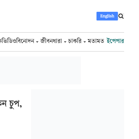
English
ক
ভিডিও
বিনোদন
জীবনধারা
চাকরি
মতামত
ইপেপার
ন চুপ,