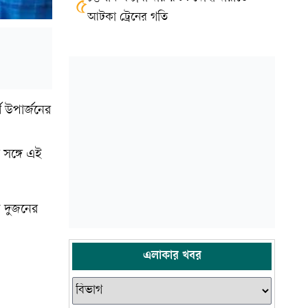
৫
আটকা ট্রেনের গতি
 উপার্জনের
 সঙ্গে এই
য দুজনের
এলাকার খবর