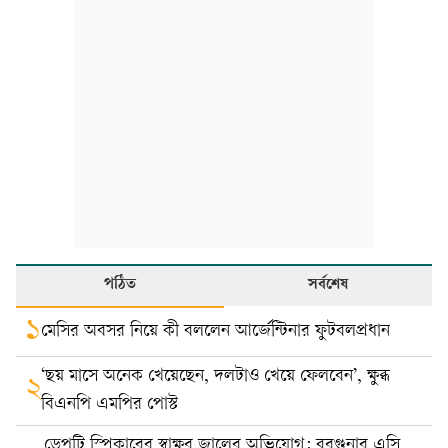
পঠিত
সর্বশেষ
১
মেসির অবসর নিয়ে কী বললেন আর্জেন্টিনার ফুটবলপ্রধান
‘ছয় মাসে অনেক খেয়েছেন, দলটাও খেয়ে ফেলবেন’, ক্ষুব্ধ
২
বিএনপি এমপির পোস্ট
ডেপুটি স্পিকারের স্বাক্ষর জালের অভিযোগ: বরগুনার এসি