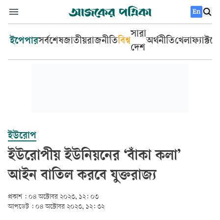
En
সারা
ইপেপার
সর্বশেষ
জাতীয়
রাজনীতি
বিশ্ব
অর্থনীতি
খেলা
ফ্যাক্টচ
দেশ
ইউরোপ
ইউরোপীয় ইউনিয়নের ‘বাঁকা কলা’
আইন বাতিল করবে যুক্তরাজ্য
প্রকাশ :
০৪ অক্টোবর ২০২৩, ১২: ০৩
আপডেট :
০৪ অক্টোবর ২০২৩, ১২: ৩২