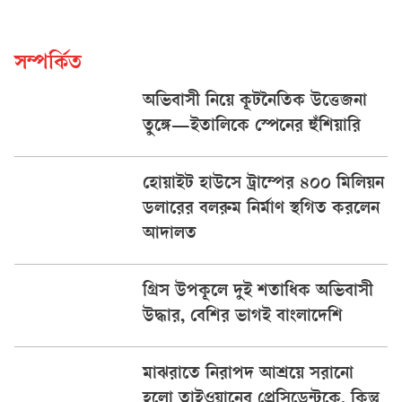
সম্পর্কিত
অভিবাসী নিয়ে কূটনৈতিক উত্তেজনা
তুঙ্গে—ইতালিকে স্পেনের হুঁশিয়ারি
হোয়াইট হাউসে ট্রাম্পের ৪০০ মিলিয়ন
ডলারের বলরুম নির্মাণ স্থগিত করলেন
আদালত
গ্রিস উপকূলে দুই শতাধিক অভিবাসী
উদ্ধার, বেশির ভাগই বাংলাদেশি
মাঝরাতে নিরাপদ আশ্রয়ে সরানো
হলো তাইওয়ানের প্রেসিডেন্টকে, কিন্তু