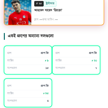
#
স্ট্রাইকার
২৫
আহমেদ সায়েদ ‘জিজো’
ক্লাব:
—
জন্ম তারিখ:
—
একই গ্রুপের অন্যান্য দলগুলো
বেলজিয়াম
ইরান
গ্রুপ
গ্রুপ জি
গ্রুপ
গ্রুপ জি
র‍্যাঙ্কিং
#
৯
র‍্যাঙ্কিং
#
২০
অংশগ্রহণ
১৫
অংশগ্রহণ
৭
নিউজিল্যান্ড
গ্রুপ
গ্রুপ জি
র‍্যাঙ্কিং
#
৮৫
অংশগ্রহণ
৩