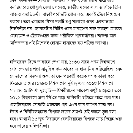
সেই একজনই—মোহাম্মদ সালাহ। লিভারপুলের জার্সি গায়ে তাঁর
ক্যারিয়ারের গোধূলি বেলা চললেও, জাতীয় দলের লাল জার্সিতে তিনি
আজও অপ্রতিদ্বন্দ্বী। বাছাইপর্বে ৯টি গোল করে একাই টেনে নিয়েছেন
দলকে। তবে এবারের মিসর দলটি শুধু সালাহর ওপর এককভাবে
নির্ভরশীল নয়। ম্যানচেস্টার সিটির ওমর মারমুশের সঙ্গে আছেন মোস্তফা
মোহামেদ ও ট্রেজেগুয়ের মতো পরীক্ষিত পারফর্মাররা। তারুণ্য আর
অভিজ্ঞতার এই মিশেলই হোসাম হাসানের বড় শক্তির জায়গা।
ইতিহাসের দিকে তাকালে দেখা যায়, ১৯৩০ সালে প্রথম বিশ্বকাপে
যোগ দেওয়ার পথে সামুদ্রিক ঝড় তাদের জাহাজ মিস করিয়েছিল। সেই
যে ভাগ্যের বিড়ম্বনা শুরু, তা যেন পরবর্তী কয়েক দশক তাড়া করে
ফিরেছে তাদের। ১৯৯০ বিশ্বকাপের দুই ড্র এবং ২০১৮ বিশ্বকাপে
সালাহর চোটমাখা দুঃস্মৃতি—মিসরীয়দের আক্ষেপ শুধুই বেড়েছে। তবে
২০২৬ বিশ্বকাপে গ্রুপ ‘সি’তে পড়ে খানিকটা স্বস্তিতে আছে বলা যায়।
বেলজিয়ামের সোনালি প্রজন্মের ধার এখন আর আগের মতো নয়।
ইরান ও নিউজিল্যান্ডের বিপক্ষে জয়ের সামর্থ্য নেই বললে ভুল বলা
হবে। আগামী ১৫ জুন সিয়াটলে বেলজিয়ামের বিপক্ষে ম্যাচ দিয়েই শুরু
হবে তাদের অগ্নিপরীক্ষা।