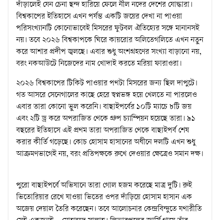
দাঁড়ালেই যেন চেনা ছন্দ হারিয়ে ফেলে নীল নদের দেশের যোদ্ধারা।
বিশ্বকাপের ইতিহাসে এখন পর্যন্ত একটি জয়ের দেখা না পাওয়া
পরিসংখ্যানটি কোনোভাবেই মিসরের ফুটবল ঐতিহ্যের সঙ্গে মানানসই
নয়। তবে ২০২৬ বিশ্বকাপকে ঘিরে কায়রোর অলিতেগলিতে এখন নতুন
করে আশার প্রদীপ জ্বলছে। এবার শুধু অংশগ্রহণের সংখ্যা বাড়ানো নয়,
বরং নকআউটে নিজেদের নাম খোদাই করতে মরিয়া ফারাওরা।
২০২৬ বিশ্বকাপের টিকিট পাওয়ার পথটা মিসরের জন্য ছিল দাপুটে।
গত আসরে সেনেগালের কাছে হেরে স্বপ্নভঙ্গ হয়ে খেলতে না পারলেও
এবার তারা কোনো ভুল করেনি। বাছাইপর্বের ১০টি ম্যাচে ৮টি জয়
এবং ২টি ড্র করে অপরাজিত থেকে গ্রুপ চ্যাম্পিয়ন হয়েছে তারা। ৯১
বছরের ইতিহাসে এই প্রথম তারা অপরাজিত থেকে বাছাইপর্ব শেষ
করার কীর্তি গড়েছে। কোচ হোসাম হাসানের অধীনে দলটি এখন শুধু
আক্রমণভাগেই নয়, বরং প্রতিপক্ষকে রুখে দেওয়ার ক্ষেত্রেও সমান দক্ষ।
পুরো বাছাইপর্বে অভিযানে তারা গোল হজম করেছে মাত্র দুটি। রুই
ভিতোরিয়ার রেখে যাওয়া ভিতের ওপর দাঁড়িয়ে হোসাম হাসান এক
অজেয় দেয়াল তৈরি করেছেন। তবে আলোচনার কেন্দ্রবিন্দুতে যথারীতি