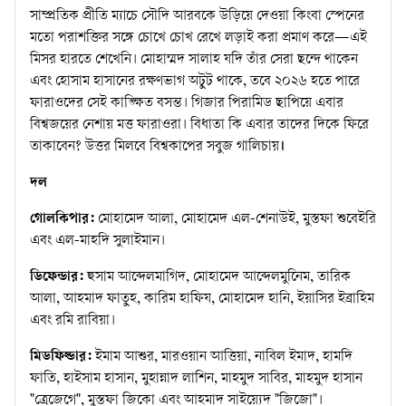
সাম্প্রতিক প্রীতি ম্যাচে সৌদি আরবকে উড়িয়ে দেওয়া কিংবা স্পেনের
মতো পরাশক্তির সঙ্গে চোখে চোখ রেখে লড়াই করা প্রমাণ করে—এই
মিসর হারতে শেখেনি। মোহাম্মদ সালাহ যদি তাঁর সেরা ছন্দে থাকেন
এবং হোসাম হাসানের রক্ষণভাগ অটুট থাকে, তবে ২০২৬ হতে পারে
ফারাওদের সেই কাঙ্ক্ষিত বসন্ত। গিজার পিরামিড ছাপিয়ে এবার
বিশ্বজয়ের নেশায় মত্ত ফারাওরা। বিধাতা কি এবার তাদের দিকে ফিরে
তাকাবেন? উত্তর মিলবে বিশ্বকাপের সবুজ গালিচায়
।
দল
গোলকিপার:
মোহামেদ আলা, মোহামেদ এল-শেনাউই, মুস্তফা শুবেইরি
এবং এল-মাহদি সুলাইমান।
ডিফেন্ডার:
হুসাম আব্দেলমাগিদ, মোহামেদ আব্দেলমুনিেম, তারিক
আলা, আহমাদ ফাতুহ, কারিম হাফিয, মোহামেদ হানি, ইয়াসির ইব্রাহিম
এবং রমি রাবিয়া।
মিডফিল্ডার:
ইমাম আশুর, মারওয়ান আত্তিয়া, নাবিল ইমাদ, হামদি
ফাতি, হাইসাম হাসান, মুহান্নাদ লাশিন, মাহমুদ সাবির, মাহমুদ হাসান
"ত্রেজেগে", মুস্তফা জিকো এবং আহমাদ সাইয়্যেদ "জিজো"।