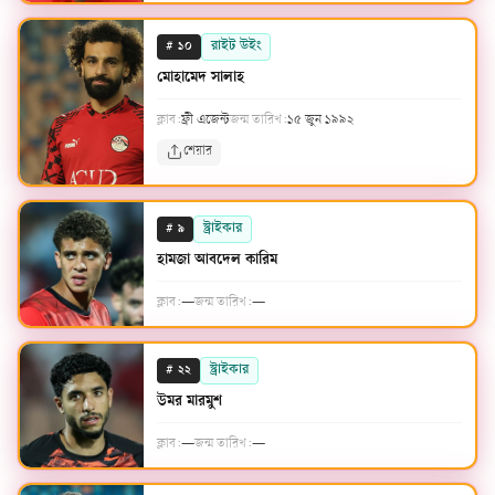
#
রাইট উইং
১০
মোহামেদ সালাহ
ক্লাব:
ফ্রী এজেন্ট
জন্ম তারিখ:
১৫ জুন ১৯৯২
শেয়ার
#
স্ট্রাইকার
৯
হামজা আবদেল কারিম
ক্লাব:
—
জন্ম তারিখ:
—
#
স্ট্রাইকার
২২
উমর মারমুশ
ক্লাব:
—
জন্ম তারিখ:
—