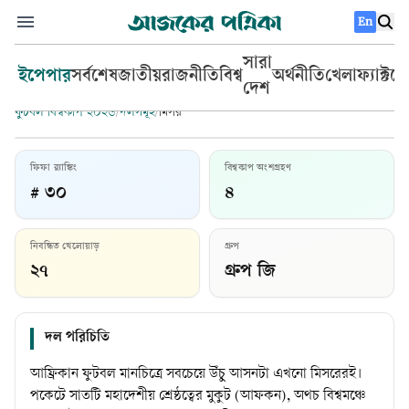
En
সারা
ইপেপার
সর্বশেষ
জাতীয়
রাজনীতি
বিশ্ব
অর্থনীতি
খেলা
ফ্যাক্টচ
দেশ
ফুটবল বিশ্বকাপ ২০২৬
/
দলসমূহ
/
মিসর
ফিফা র‍্যাঙ্কিং
বিশ্বকাপ অংশগ্রহণ
# ৩০
৪
মিসর
নিবন্ধিত খেলোয়াড়
গ্রুপ
প্রধান কোচ:
হোসাম হাসান
২৭
গ্রুপ জি
দল পরিচিতি
আফ্রিকান ফুটবল মানচিত্রে সবচেয়ে উঁচু আসনটা এখনো মিসরেরই।
পকেটে সাতটি মহাদেশীয় শ্রেষ্ঠত্বের মুকুট (আফকন), অথচ বিশ্বমঞ্চে