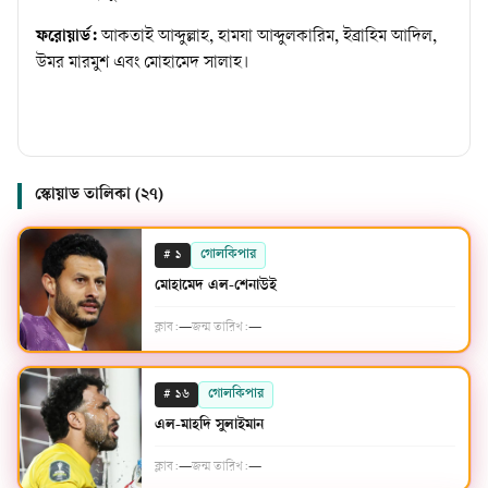
ফরোয়ার্ড:
আকতাই আব্দুল্লাহ, হামযা আব্দুলকারিম, ইব্রাহিম আদিল,
উমর মারমুশ এবং মোহামেদ সালাহ।
স্কোয়াড তালিকা (
২৭
)
#
গোলকিপার
১
মোহামেদ এল-শেনাউই
ক্লাব:
—
জন্ম তারিখ:
—
#
গোলকিপার
১৬
এল-মাহদি সুলাইমান
ক্লাব:
—
জন্ম তারিখ:
—