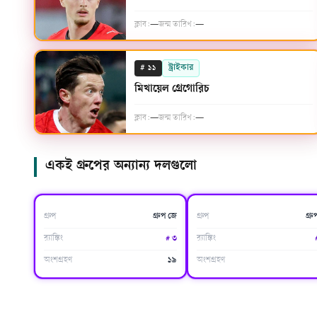
ক্লাব:
—
জন্ম তারিখ:
—
#
স্ট্রাইকার
১১
মিখায়েল গ্রেগোরিচ
ক্লাব:
—
জন্ম তারিখ:
—
একই গ্রুপের অন্যান্য দলগুলো
আর্জেন্টিনা
আলজেরিয়া
গ্রুপ
গ্রুপ জে
গ্রুপ
গ্র
র‍্যাঙ্কিং
#
৩
র‍্যাঙ্কিং
অংশগ্রহণ
১৯
অংশগ্রহণ