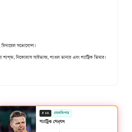
বং মিখায়েল সভোবোদা।
্দ্রো শ্যপ্‌ফ, নিকোলাস সাইভাল্ড, পাওল ভানার এবং প্যাট্রিক ভিমার।
#
গোলকিপার
১৩
প্যাট্রিক পেন্ৎস