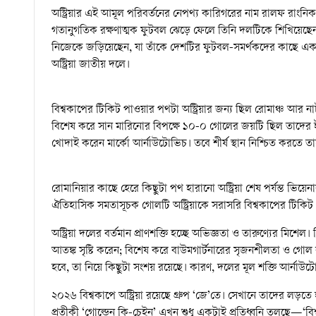
অস্ট্রিয়ার এই আমূল পরিবর্তনের নেপথ্য কারিগরের নাম রালফ রাংনিক।
গতানুগতিক রক্ষণাত্মক ফুটবল ঝেড়ে ফেলে তিনি দলটিকে শিখিয়েছেন তাঁ
নিজেকে জড়িয়েছেন, যা তাঁকে দেশটির ফুটবল-সমর্থকদের কাছে এক সম
অস্ট্রিয়া জাতীয় দলে।
বিশ্বকাপের টিকিট পাওয়ার পথটা অস্ট্রিয়ার জন্য ছিল রোমাঞ্চ আর নাট
বিশেষ করে সান মারিনোর বিপক্ষে ১০-০ গোলের জয়টি ছিল তাদের ইত
খোদাই করেন মার্কো আর্নাউটোভিচ। তবে শীর্ষ স্থান নিশ্চিত করতে তাদ
রোমানিয়ার কাছে হেরে কিছুটা পথ হারানো অস্ট্রিয়া শেষ পর্যন্ত ভিয়
ঐতিহাসিক সমতাসূচক গোলটি অস্ট্রিয়াকে সরাসরি বিশ্বকাপের টিকিট
অস্ট্রিয়া দলের বর্তমান প্রাণশক্তি হচ্ছে অভিজ্ঞতা ও তারুণ্যের মিশ
আতঙ্ক সৃষ্টি করেন; বিশেষ করে বাউমগার্টনারের সৃজনশীলতা ও গোল
হবে, তা নিয়ে কিছুটা সংশয় রয়েছে। কারণ, দলের মূল শক্তি আর্নাউ
২০২৬ বিশ্বকাপে অস্ট্রিয়া রয়েছে গ্রুপ ‘জে’তে। সেখানে তাদের লড়ত
প্রতীকী ‘গোল্ডেন কি-চেইন’ এখন শুধু একটাই প্রতিধ্বনি তুলছে—‘বিশ