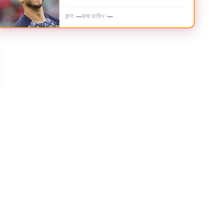
ক্লাব:
—
জন্ম তারিখ:
—