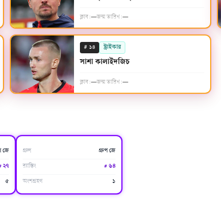
ক্লাব:
—
জন্ম তারিখ:
—
#
স্ট্রাইকার
১৪
সাশা কালাইদজিচ
ক্লাব:
—
জন্ম তারিখ:
—
জর্ডান
ুপ জে
গ্রুপ
গ্রুপ জে
#
২৭
র‍্যাঙ্কিং
#
৬৪
৫
অংশগ্রহণ
১