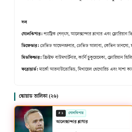
দল
গোলকিপার:
প্যাট্রিক পেন্ৎস, আলেক্সান্দার শ্লাগার এবং ফ্লোরিয়ান 
ডিফেন্ডার:
ডেভিড আফেনগ্রুবার, ডেভিড আলাবা, কেভিন ডানসো, মার্কো
মিডফিল্ডার:
ক্রিস্টফ বাউমগার্টনার, কার্নি চুকুয়েমেকা, ফ্লোরিয়ান
ফরোয়ার্ড:
মার্কো আরনাউতোভিচ, মিখায়েল গ্রেগোরিচ এবং সাশা ক
স্কোয়াড তালিকা (
২৬
)
#
গোলকিপার
১
আলেক্সান্দার শ্লাগার