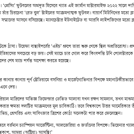
 ‘প্রেসিং’ ফুটবলের অগ্রদূত হিসেবে খ্যাত এই জার্মান মাস্টারমাইন্ড ২০২২ সালে 
র চিরচেনা ‘রেড বুল’ স্টাইলের আক্রমণাত্মক ফুটবল। বায়ার্ন মিউনিখের মতো ক্লাবের
্মানের আসনে বসিয়েছে। ম্যানচেস্টার ইউনাইটেড বা আরবি লাইপজিগের মতো ক্লাব
কে ঠাসা। উয়েফা বাছাইপর্বের ‘এইচ’ গ্রুপে তারা শুরু থেকে ছিল অপ্রতিরোধ্য। প্রথ
িহাসের সবচেয়ে বড় জয়। সেই ম্যাচে চার গোল করে কিংবদন্তি টনি পোলস্টারকে 
ের শেষ ম্যাচ পর্যন্ত অপেক্ষা করতে হয়েছে।
েনার কানায় কানায় পূর্ণ স্টেডিয়ামে বসনিয়া ও হার্জেগোভিনার বিপক্ষে মহানাটকীয়
 এনে দেয়।
েল। রিয়াল মাদ্রিদের অভিজ্ঞ ডিফেন্ডার ডেভিড আলাবা যখন রক্ষণ সামলান, তখন মাঝমাঠে
 করার ক্ষমতা দলটির আক্রমণের মূল চাবিকাঠি। তবে বিশ্বকাপে উত্তর আমেরিকার ত
টোভিচ, গ্রেগরিচ এবং সাবিৎজার ত্রিশের কোঠা অনেকটা পার করে ফেলেছেন।
ে হবে বর্তমান চ্যাম্পিয়ন আর্জেন্টিনা, আলজেরিয়া ও জর্ডানের বিপক্ষে। ভিয়েনার
্বকাপ, আমরা (অস্ট্রিয়া) আসছি!’