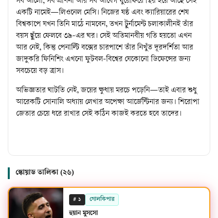
সব আলো, সব প্রার্থনা আর সব আবেগ ঘুরেফিরে স্থির হয়ে আছে সেই
একটি নামেই—লিওনেল মেসি। নিজের ষষ্ঠ এবং ক্যারিয়ারের শেষ
বিশ্বকাপে যখন তিনি মাঠে নামবেন, তখন টুর্নামেন্ট চলাকালীনই তাঁর
বয়স ছুঁয়ে ফেলবে ৩৯-এর ঘর। সেই অতিমানবীয় গতি হয়তো এখন
আর নেই, কিন্তু পেনাল্টি বক্সের চারপাশে তাঁর নিখুঁত দূরদর্শিতা আর
জাদুকরি ফিনিশিং এখনো ফুটবল-বিশ্বের যেকোনো ডিফেন্সের জন্য
সবচেয়ে বড় ত্রাস।
অভিজ্ঞতার ঘাটতি নেই, জয়ের ক্ষুধায় মরচে পড়েনি—তাই এবার শুধু
আরেকটি সোনালি অধ্যায় লেখার অপেক্ষা আর্জেন্টিনার জন্য। শিরোপা
জেতার চেয়ে ধরে রাখার সেই কঠিন কাজই করতে হবে তাদের।
স্কোয়াড তালিকা (
২৬
)
#
গোলকিপার
১
হুয়ান মুসসো