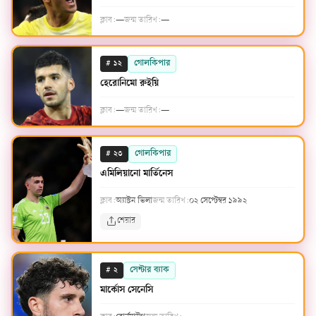
ক্লাব:
—
জন্ম তারিখ:
—
#
গোলকিপার
১২
হেরোনিমো রুইয়ি
ক্লাব:
—
জন্ম তারিখ:
—
#
গোলকিপার
২৩
এমিলিয়ানো মার্তিনেস
ক্লাব:
অ্যাস্টন ভিলা
জন্ম তারিখ:
০২ সেপ্টেম্বর ১৯৯২
শেয়ার
#
সেন্টার ব্যাক
২
মার্কোস সেনেসি