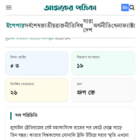
En
সারা
ইপেপার
সর্বশেষ
জাতীয়
রাজনীতি
বিশ্ব
অর্থনীতি
খেলা
ফ্যাক্টচ
দেশ
ফুটবল বিশ্বকাপ ২০২৬
/
দলসমূহ
/
আর্জেন্টিনা
ফিফা র‍্যাঙ্কিং
বিশ্বকাপ অংশগ্রহণ
# ৩
১৯
আর্জেন্টিনা
নিবন্ধিত খেলোয়াড়
গ্রুপ
প্রধান কোচ:
লিওনেল স্কালোনি
২৬
গ্রুপ জে
দল পরিচিতি
লুসাইল স্টেডিয়ামের সেই মহাকাব্যিক রাতের পর কেটে গেছে সাড়ে
তিন বছর। কাতার বিশ্বকাপের সোনালি ট্রফি উঁচিয়ে ধরার স্মৃতি এখনো