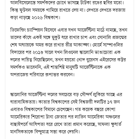
আলবিসেলেস্তে সমর্থকদের চোখে ভাসছে টাটকা রঙের ছবির মতো।
কিন্তু ফুটবল সময়কে থামিয়ে রাখতে দেয় না। দেখতে দেখতে দরজায়
কড়া নাড়ছে ২০২৬ বিশ্বকাপ।
ডিফেন্ডিং চ্যাম্পিয়ন হিসেবে এবার যখন আর্জেন্টিনা মাঠে নামছে, তখন
তাদের কাঁধে একই সঙ্গে মুকুট ধরে রাখার চাপ এবং সোনালি প্রজন্মের
শেষ অধ্যায়কে অমর করে রাখার তীব্র আকাঙ্ক্ষা। হোর্হে সাম্পাওলির
বিদায়ের পর ২০১৮ সালে যখন লিওনেল স্কালোনি ভাঙাচোরা এক
দলের দায়িত্ব নিয়েছিলেন, তখন হয়তো খোদ বুয়েনস এইরেসের কট্টর
সমর্থকও ভাবেননি, এই শান্তশিষ্ট মানুষটি আর্জেন্টিনাকে এক
অপরাজেয় পরিবারে রূপান্তর করবেন।
স্কালোনির আর্জেন্টিনা দলের সবচেয়ে বড় সৌন্দর্য লুকিয়ে আছে এর
ধারাবাহিকতায়। কাতার বিশ্বকাপের সেই বিশ্বজয়ী দলটির ১৭ জন
এবারও বিশ্বকাপের বিমানে চেপেছেন। গত কয়েক বছরে কোপা
আমেরিকার শিরোপা টানা জেতার পর লাতিন আমেরিকা অঞ্চলের
বাছাইপর্বে আধিপত্য ধরে রেখে তারা প্রমাণ করেছে, সাফল্য ক্ষুধার্ত
মানসিকতাকে বিন্দুমাত্র সস্তা করে দেয়নি।