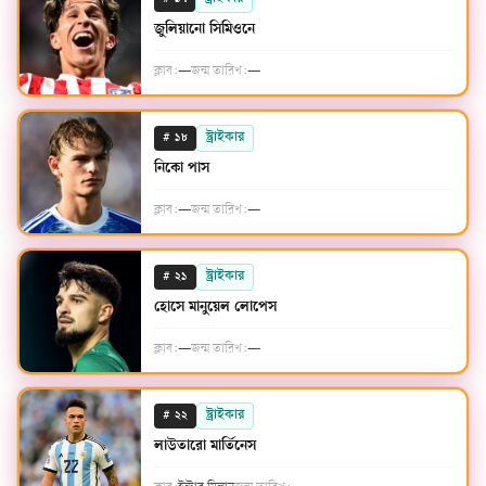
১৭
জুলিয়ানো সিমিওনে
ক্লাব:
—
জন্ম তারিখ:
—
#
স্ট্রাইকার
১৮
নিকো পাস
ক্লাব:
—
জন্ম তারিখ:
—
#
স্ট্রাইকার
২১
হোসে মানুয়েল লোপেস
ক্লাব:
—
জন্ম তারিখ:
—
#
স্ট্রাইকার
২২
লাউতারো মার্তিনেস