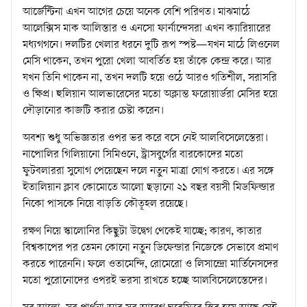
আর্জেন্টিনা এখন আগের চেয়ে অনেক বেশি পরিণত। মাঝমাঠে
আলেক্সিস মাক আলিস্তার ও এনসো ফার্নান্দেসরা এখন ক্যারিয়ারের
মধ্যগগনে। দলটির খেলার ধরনে দুটি রূপ স্পষ্ট—যখন মাঠে লিওনেল
মেসি থাকেন, তখন পুরো খেলা আবর্তিত হয় তাঁকে কেন্দ্র করে। আর
যখন তিনি থাকেন না, তখন দলটি হয়ে ওঠে আরও গতিশীল, সরাসরি
ও ক্ষিপ্র। হুলিয়ান আলভারেসের মতো অক্লান্ত ফরোয়ার্ডরা মেসির হয়ে
দৌড়ানোর কাজটি করার চেষ্টা করেন।
অবশ্য শুধু অভিজ্ঞতার ওপর ভর করে বসে নেই আলবিসেলেস্তেরা।
নাপোলির গিলিয়ানো সিমিওনে, স্ট্রাসবুর্গের বারকোদের মতো
ফুটবলাররা সুযোগ পেয়েছেন দলে নতুন মাত্রা যোগ করতে। এর সঙ্গে
ইতালিয়ান ক্লাব কোমোতে আলো ছড়ানো ২১ বছর বয়সী মিডফিল্ডার
নিকো পাসকে নিয়ে বাড়তি কৌতূহল রয়েছে।
রক্ষণ নিয়ে স্কালোনির কিছুটা উদ্বেগ থেকেই যাচ্ছে; কারণ, কাতার
বিশ্বকাপের পর তেমন কোনো নতুন ডিফেন্ডার নিজেকে সেভাবে প্রমাণ
করতে পারেননি। ফলে ওতামেন্দি, রোমেরো ও লিসান্দ্রো মার্তিনেসদের
মতো পুরোনোদের ওপরই ভরসা রাখতে হচ্ছে আলবিসেলেস্তেদের।