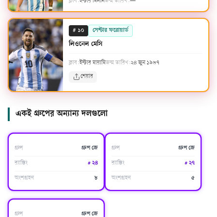
ক্লাব:
ইন্টার মিলান
জন্ম তারিখ:
—
#
সেন্টার ফরোয়ার্ড
১০
লিওনেল মেসি
ক্লাব:
ইন্টার মায়ামি
জন্ম তারিখ:
২৪ জুন ১৯৮৭
শেয়ার
একই গ্রুপের অন্যান্য দলগুলো
অস্ট্রিয়া
আলজেরিয়া
গ্রুপ
গ্রুপ জে
গ্রুপ
গ্রুপ জে
র‍্যাঙ্কিং
#
২৪
র‍্যাঙ্কিং
#
২৭
অংশগ্রহণ
৮
অংশগ্রহণ
৫
জর্ডান
গ্রুপ
গ্রুপ জে