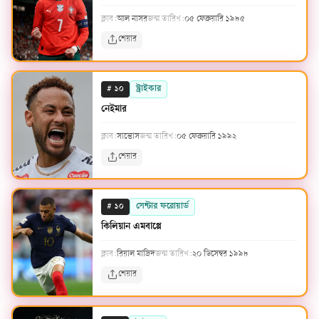
ক্লাব:
আল নাসর
জন্ম তারিখ:
০৫ ফেব্রুয়ারি ১৯৮৫
শেয়ার
#
স্ট্রাইকার
১০
নেইমার
ক্লাব:
সান্তোস
জন্ম তারিখ:
০৫ ফেব্রুয়ারি ১৯৯২
শেয়ার
#
সেন্টার ফরোয়ার্ড
১০
কিলিয়ান এমবাপ্পে
ক্লাব:
রিয়াল মাদ্রিদ
জন্ম তারিখ:
২০ ডিসেম্বর ১৯৯৮
শেয়ার