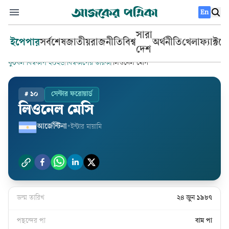
En
সারা
ইপেপার
সর্বশেষ
জাতীয়
রাজনীতি
বিশ্ব
অর্থনীতি
খেলা
ফ্যাক্টচ
দেশ
ফুটবল বিশ্বকাপ ২০২৬
/
বিশ্বকাপের তারকা
/
লিওনেল মেসি
#
১০
সেন্টার ফরোয়ার্ড
লিওনেল মেসি
আর্জেন্টিনা
•
ইন্টার মায়ামি
জন্ম তারিখ
২৪ জুন ১৯৮৭
পছন্দের পা
বাম পা