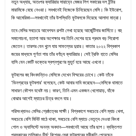
নতুন অধ্যায়, অতঃপর ক্যারিয়ার সায়াহ্নে মেজর লিগ সকারের দল ইন্টার
মায়ামিকে বেছে নেওয়া। সবখানেই নিজেকে চিনিয়েছেন মেসি। কি ইউরোপ,
কি আমেরিকা—সবখানেই তাঁর উপস্থিতি ফুটবলকে দিয়েছে আলাদা মাত্রা।
তবে মেসির সবচেয়ে আবেগঘন গল্পটা লেখা হয়েছে আর্জেন্টিনার জার্সিতে। বহু
সমালোচনা, হতাশা আর অপেক্ষার পর তিনি দেশের হয়ে প্রথম বড় শিরোপা
জেতেন। তারপর যেন খুলে যায় সাফল্যের দুয়ার। কাতার ২০২২ বিশ্বকাপ
জয়ের মাধ্যমে পূর্ণতা পায় তাঁর বর্ণাঢ্য ক্যারিয়ার। সেই ট্রফি হাতে মেসির
হাসি যেন কোটি ভক্তের স্বপ্নপূরণের মুহূর্ত হয়ে আছে এখনো।
ফুটবলের বহু কিংবদন্তিও মেসিকে দেখেন বিস্ময়ের চোখে। কেউ তাঁকে
‘ভিনগ্রহের ফুটবলার’ বলেছেন, কেউ আবার দাবি করেছেন—মেসিকে থামাতে
সাধারণ কৌশল যথেষ্ট নয়। কারণ, তিনি এমন একজন খেলোয়াড়, যাঁকে
বোঝার আগেই ম্যাচের চিত্র বদলে যায়।
পরিসংখ্যানও মেসির শ্রেষ্ঠত্বের সাক্ষী। বিশ্বকাপে সবচেয়ে বেশি ম্যাচ খেলা,
সবচেয়ে বেশি মিনিট মাঠে থাকা, সবচেয়ে বেশি ম্যাচে নেতৃত্ব দেওয়া কিংবা
গোল ও অ্যাসিস্টে অনন্য অবদান—সবখানেই আছে তাঁর ছাপ। ব্যক্তিগত
পুরস্কারের তালিকাও দীর্ঘ; বিশ্বের সেরা ফুটবলারের স্বীকৃতি পেয়েছেন