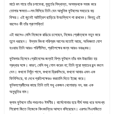
মাঠে বল পায়ে তাঁর চলাফেরা, মুহূর্তের সিদ্ধান্ত, অসম্ভবকে সহজ করে
তোলার ক্ষমতা—সব মিলিয়ে তিনি যেন আধুনিক ফুটবলের সবচেয়ে বড়
বিস্ময়। এই জুনেই আটত্রিশ ছাড়িয়ে উনচল্লিশে পা রাখবেন। কিন্তু এই
বয়সেও কী তাঁর প্রাণশক্তি!
এই বয়সেও মেসি নিজেকে রাঙিয়ে চলেছেন, নিজের শ্রেষ্ঠত্বকে নতুন করে
তুলে ধরছেন।
উদ্যম কিংবা পরিশ্রম আগের মতোই আছে, অভিজ্ঞতা যোগ
হওয়ায় তিনি আরও পরিশীলিত, প্রতিপক্ষের জন্য আরও ভয়ঙ্কর।
ফুটবলার হিসেবে গ্রেটনেসের জন্যই বিশ্ব ফুটবলে তাঁর নাম উচ্চারিত হয়
শ্রদ্ধার সঙ্গে। কারণ, মেসি শুধু গোল করেন না; তিনি পুরো ম্যাচের ছন্দ বদলে
দেন। কখনো নিখুঁত পাসে, কখনো ড্রিবলিংয়ে, কখনো আবার এমন এক
ফিনিশিংয়ে, যা দেখে প্রতিপক্ষেরও করতালি দিতে ইচ্ছে করে।
ফুটবলপ্রেমীদের কাছে তিনি তাই শুধু একজন খেলোয়াড় নন, বরং এক
অনুভূতির নাম।
ক্লাব ফুটবলে তাঁর পথচলাও ঈর্ষণীয়। বার্সেলোনার হয়ে দীর্ঘ সময় ধরে অসংখ্য
শিরোপা জিতে নিজেকে কিংবদন্তির আসনে বসিয়েছেন। এরপর পিএসজিতে