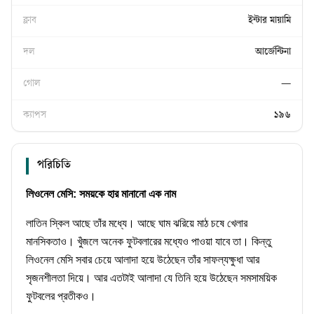
ক্লাব
ইন্টার মায়ামি
দল
আর্জেন্টিনা
গোল
—
ক্যাপস
১৯৬
পরিচিতি
লিওনেল মেসি: সময়কে হার মানানো এক নাম
লাতিন স্কিল আছে তাঁর মধ্যে। আছে ঘাম ঝরিয়ে মাঠ চষে খেলার
মানসিকতাও। খুঁজলে অনেক ফুটবলারের মধ্যেও পাওয়া যাবে তা। কিন্তু
লিওনেল মেসি সবার চেয়ে আলাদা হয়ে উঠেছেন তাঁর সাফল্যক্ষুধা আর
সৃজনশীলতা দিয়ে। আর এতটাই আলাদা যে তিনি হয়ে উঠেছেন সমসাময়িক
ফুটবলের প্রতীকও।