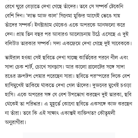
রেখে ঘুরে বেড়াতে দেখা গেছে তাঁদের। তবে সে সম্পর্ক টেকেনি
বেশি দিন। ‘লাভ আজ কাল’ সিনেমা মুক্তির আগেই ভেঙে যায়
তাঁদের সম্পর্ক। ইনস্টাগ্রাম থেকেও একে অপরকে আনফলো করে
দেন। প্রায় তিন বছর পর আবারও আলোচনায় উঠে এসেছে এ দুই
বলিউড তারকার সম্পর্ক। সদ্য একফ্রেমে দেখা গেছে দুই সাবেককে।
ভাইরাল হওয়া সেই ছবিতে দেখা যাচ্ছে কার্তিকের পরনে নীল এবং
সাদা চেক শার্ট, চোখে সানগ্লাস। আর কালো ব্রালেটের সঙ্গে সাদা
রঙের ক্রপটপ পেয়ার পরেছেন সারা। ছবিতে পরস্পরের দিকে বেশ
হাসিমুখেই তাকিয়ে থাকতে দেখা গেল তাঁদের। দুজনের মুখেই চওড়া
হাসি। একে অপরের সঙ্গ যে বেশ উপভোগ করছেন দুই তারকা, ছবি
থেকেই তা পরিষ্কার। এ মুহূর্তে কোনো ছবিতে একসঙ্গে কাজ করছেন
না তাঁরা। তবে কি এই সাক্ষাৎ একান্তই ব্যক্তিগত? কৌতূহলী
অনুরাগীরা।