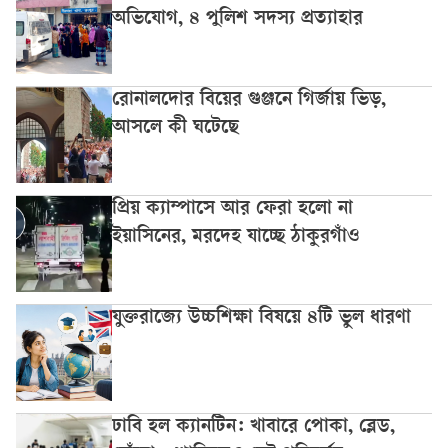
অভিযোগ, ৪ পুলিশ সদস্য প্রত্যাহার
রোনালদোর বিয়ের গুঞ্জনে গির্জায় ভিড়,
আসলে কী ঘটেছে
প্রিয় ক্যাম্পাসে আর ফেরা হলো না
ইয়াসিনের, মরদেহ যাচ্ছে ঠাকুরগাঁও
যুক্তরাজ্যে উচ্চশিক্ষা বিষয়ে ৪টি ভুল ধারণা
ঢাবি হল ক্যানটিন: খাবারে পোকা, ব্লেড,