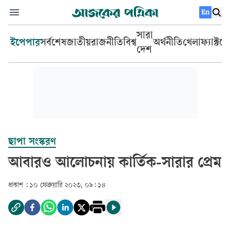
En
সারা
ইপেপার
সর্বশেষ
জাতীয়
রাজনীতি
বিশ্ব
অর্থনীতি
খেলা
ফ্যাক্টচ
দেশ
ছাপা সংস্করণ
আবারও আলোচনায় কার্তিক-সারার প্রেম
প্রকাশ :
১০ ফেব্রুয়ারি ২০২৩, ০৯: ১৪