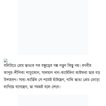
বলিউডে প্রেম ভাঙার পর বন্ধুত্বের গল্প নতুন কিছু নয়। রণবীর
কাপুর-দীপিকা পাড়ুকোন, সালমান খান-ক্যাটরিনা কাইফরা তার বড়
উদাহরণ। সারা-কার্তিক সে পথেই হাঁটছেন, নাকি ভাঙা প্রেম জোড়া
লাগিয়ে বসেছেন, তা সময়ই বলে দেবে।