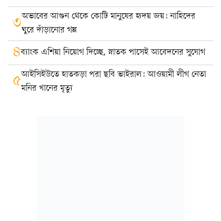
অভাবের আগুন থেকে কোটি মানুষের হৃদয় জয়: নাহিদের
৩
ঘুরে দাঁড়ানোর গল্প
৪
ব্যাংক এশিয়া নিয়োগ দিচ্ছে, স্নাতক পাসেই আবেদনের সুযোগ
আইসিইউতে হাতকড়া পরা ছবি ভাইরাল: আওয়ামী লীগ নেতা
৫
মনির খানের মৃত্যু