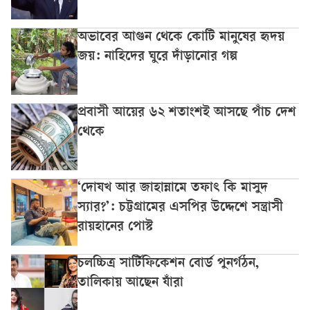
অভাবের আগুন থেকে কোটি মানুষের হৃদয়
জয়: নাহিদের ঘুরে দাঁড়ানোর গল্প
প্রবাসী আয়ের ৬২ শতাংশই আসছে পাঁচ দেশ
থেকে
‘দোযখ আর জাহান্নামে তফাৎ কি মাসুদ
স্যার?’: চট্টগ্রামের এসপির উদ্দেশে সন্ত্রাসী
রায়হানের পোস্ট
চলচ্চিত্র সার্টিফিকেশন বোর্ড পুনর্গঠন,
তালিকায় আছেন যাঁরা