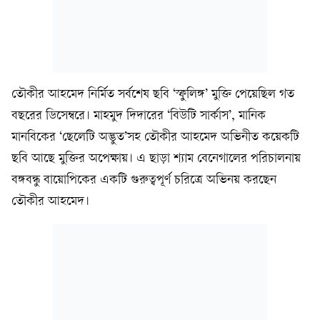
তৌকীর আহমেদ নির্মিত সর্বশেষ ছবি ‘স্ফুলিঙ্গ’ মুক্তি পেয়েছিল গত
বছরের ডিসেম্বরে। মাহমুদ দিদারের ‘বিউটি সার্কাস’, মানিক
মানবিকের ‘ছেলেটি অদ্ভুত’সহ তৌকীর আহমেদ অভিনীত কয়েকটি
ছবি আছে মুক্তির অপেক্ষায়। এ ছাড়া শ্যাম বেনেগালের পরিচালনায়
বঙ্গবন্ধু বায়োপিকের একটি গুরুত্বপূর্ণ চরিত্রে অভিনয় করছেন
তৌকীর আহমেদ।