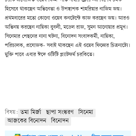
চরকি প্রযোজিত ওয়েব ফিল্ম ‘সাত নাম্বার ফ্লোর’-এ বিশেষ চমক
হিসেবে থাকছেন অভিনেতা ও উপস্থাপক শাহরিয়ার নাজিম জয়।
প্রথমবারের মতো কোনো ওয়েব কনটেন্টে কাজ করছেন জয়। আরও
অভিনয় করছেন নায়িকা বুবলী, মডেল রাজ, সুমন আনোয়ার প্রমুখ।
সিনেমার পেছনের নানা ঘটনা, বিনোদন সংবাদকর্মী, নায়িকা,
পরিচালক, প্রযোজক- সবাই থাকছেন এই ওয়েব ফিল্মের চিত্রনাট্যে।
মুক্তি পাবে এবার ঈদে ওটিটি প্ল্যাটফর্ম চরকিতে।
বিষয়:
তমা মির্জা
ছাপা সংস্করণ
সিনেমা
আজকের বিনোদন
বিনোদন