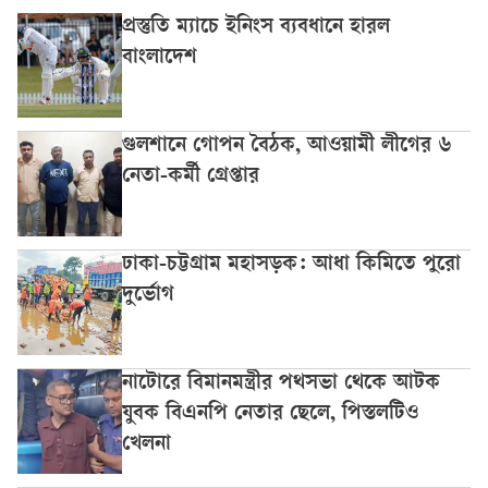
প্রস্তুতি ম্যাচে ইনিংস ব্যবধানে হারল
বাংলাদেশ
গুলশানে গোপন বৈঠক, আওয়ামী লীগের ৬
নেতা-কর্মী গ্রেপ্তার
ঢাকা-চট্টগ্রাম মহাসড়ক: আধা কিমিতে পুরো
দুর্ভোগ
নাটোরে বিমানমন্ত্রীর পথসভা থেকে আটক
যুবক বিএনপি নেতার ছেলে, পিস্তলটিও
খেলনা