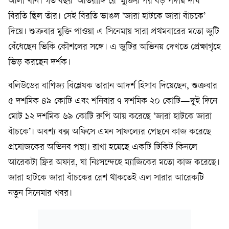
আলী খান। গত বছর ‘আতরাঙ্গি রে’ মুক্তির পর বড় পর্দায় দীর্ঘ
বিরতি ছিল তাঁর। সেই বিরতি ভাঙল ‘জারা হাটকে জারা বাঁচকে’
দিয়ে। শুক্রবার মুক্তি পাওয়া এ সিনেমায় সারা প্রথমবারের মতো জুটি
বেঁধেছেন ভিকি কৌশলের সঙ্গে। এ জুটির অভিনয় দেখতে প্রেক্ষাগৃহে
ভিড় করছেন দর্শক।
বলিউডের বাণিজ্য বিশ্লেষক তারান আদর্শ হিসাব দিয়েছেন, শুক্রবার
৫ দশমিক ৪৯ কোটি এবং শনিবার ৭ দশমিক ২০ কোটি—দুই দিনে
মোট ১২ দশমিক ৬৯ কোটি রুপি আয় করেছে ‘জারা হাটকে জারা
বাঁচকে’। অবশ্য বক্স অফিসে এমন সাফল্যের পেছনে কাজ করেছে
প্রযোজকের অভিনব পন্থা। রাখা হয়েছে একটি টিকিট কিনলে
আরেকটা ফ্রির অফার, যা নিঃসন্দেহে ম্যাজিকের মতো কাজ করেছে।
জারা হাটকে জারা বাঁচকের রেশ থাকতেই এল সারার আরেকটি
নতুন সিনেমার খবর।