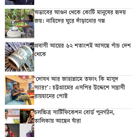
অভাবের আগুন থেকে কোটি মানুষের হৃদয়
জয়: নাহিদের ঘুরে দাঁড়ানোর গল্প
প্রবাসী আয়ের ৬২ শতাংশই আসছে পাঁচ দেশ
থেকে
‘দোযখ আর জাহান্নামে তফাৎ কি মাসুদ
স্যার?’: চট্টগ্রামের এসপির উদ্দেশে সন্ত্রাসী
রায়হানের পোস্ট
চলচ্চিত্র সার্টিফিকেশন বোর্ড পুনর্গঠন,
তালিকায় আছেন যাঁরা