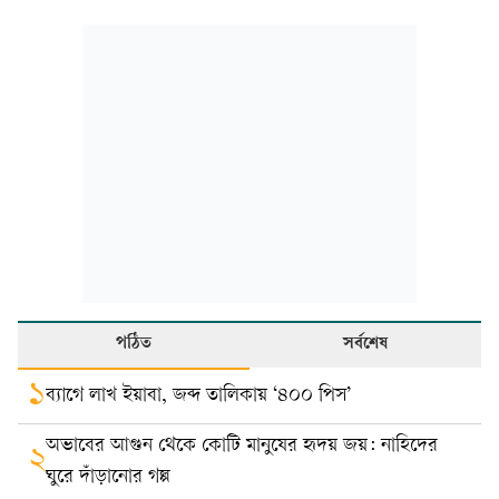
পঠিত
সর্বশেষ
১
ব্যাগে লাখ ইয়াবা, জব্দ তালিকায় ‘৪০০ পিস’
অভাবের আগুন থেকে কোটি মানুষের হৃদয় জয়: নাহিদের
২
ঘুরে দাঁড়ানোর গল্প