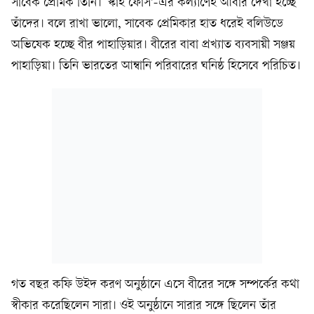
সাবেক প্রেমিক তিনি। ‘স্কাই ফোর্স’-এর কল্যাণেই আবার দেখা হচ্ছে
তাঁদের। বলে রাখা ভালো, সাবেক প্রেমিকার হাত ধরেই বলিউডে
অভিষেক হচ্ছে বীর পাহাড়িয়ার। বীরের বাবা প্রখ্যাত ব্যবসায়ী সঞ্জয়
পাহাড়িয়া। তিনি ভারতের আম্বানি পরিবারের ঘনিষ্ঠ হিসেবে পরিচিত।
গত বছর কফি উইদ করণ অনুষ্ঠানে এসে বীরের সঙ্গে সম্পর্কের কথা
স্বীকার করেছিলেন সারা। ওই অনুষ্ঠানে সারার সঙ্গে ছিলেন তাঁর