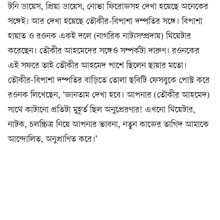
টনি ডায়েস, প্রিয়া ডায়েস, নোভা ফিরোজসহ দেখা হয়েছে অনেকের
সঙ্গেই। আর দেখা হয়েছে তৌকীর-বিপাশা দম্পতির সঙ্গে। বিপাশা
হায়াত ও রওনক একই দলে (নাগরিক নাট্যসম্প্রদায়) থিয়েটার
করেছেন। তৌকীর আহমেদের সঙ্গেও সম্পর্কটা দারুণ। রওনকের
এই সফরে তাই তৌকীর আহমেদ পাশে ছিলেন ছায়ার মতো।
তৌকীর-বিপাশা দম্পতির বাড়িতে তোলা ছবিটি ফেসবুকে পোস্ট করে
রওনক লিখেছেন, ‘জানতাম দেখা হবে। আপনার (তৌকীর আহমেদ)
সাথে কাটানো প্রতিটা মুহূর্ত ছিল অনুপ্রেরণার! এখনো থিয়েটার,
নাটক, চলচ্চিত্র নিয়ে আপনার ভাবনা, নতুন কাজের তাগিদ আমাকে
আন্দোলিত, অনুপ্রাণিত করে।’