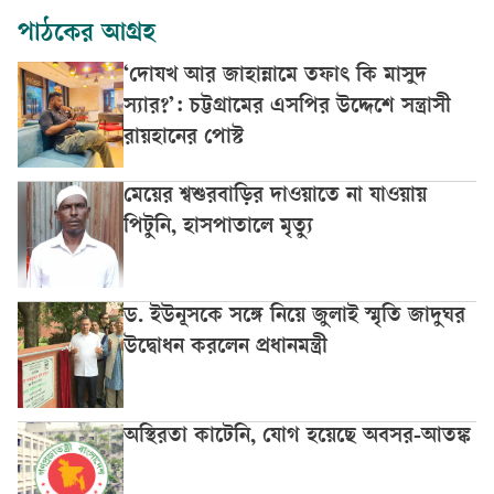
পাঠকের আগ্রহ
‘দোযখ আর জাহান্নামে তফাৎ কি মাসুদ
স্যার?’: চট্টগ্রামের এসপির উদ্দেশে সন্ত্রাসী
রায়হানের পোস্ট
মেয়ের শ্বশুরবাড়ির দাওয়াতে না যাওয়ায়
পিটুনি, হাসপাতালে মৃত্যু
ড. ইউনূসকে সঙ্গে নিয়ে জুলাই স্মৃতি জাদুঘর
উদ্বোধন করলেন প্রধানমন্ত্রী
অস্থিরতা কাটেনি, যোগ হয়েছে অবসর-আতঙ্ক