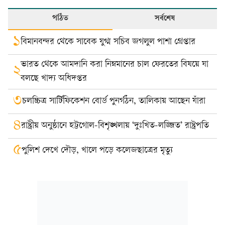
পঠিত
সর্বশেষ
১
বিমানবন্দর থেকে সাবেক যুগ্ম সচিব জগলুল পাশা গ্রেপ্তার
ভারত থেকে আমদানি করা নিম্নমানের চাল ফেরতের বিষয়ে যা
২
বলছে খাদ্য অধিদপ্তর
৩
চলচ্চিত্র সার্টিফিকেশন বোর্ড পুনর্গঠন, তালিকায় আছেন যাঁরা
৪
রাষ্ট্রীয় অনুষ্ঠানে হট্টগোল-বিশৃঙ্খলায় ‘দুঃখিত-লজ্জিত’ রাষ্ট্রপতি
৫
পুলিশ দেখে দৌড়, খালে পড়ে কলেজছাত্রের মৃত্যু