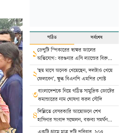
পঠিত
সর্বশেষ
ডেপুটি স্পিকারের স্বাক্ষর জালের
১
অভিযোগ: বরগুনার এসি ল্যান্ডের বিরুদ্ধে
মামলা
‘ছয় মাসে অনেক খেয়েছেন, দলটাও খেয়ে
২
ফেলবেন’, ক্ষুব্ধ বিএনপি এমপির পোস্ট
বাংলাদেশকে নিয়ে গঠিত সামুদ্রিক জোটের
৩
কমান্ডারের নাম ঘোষণা করল সৌদি
দিল্লিতে বেসরকারি আয়োজনে শেখ
৪
হাসিনার সংবাদ সম্মেলন, বক্তব্য সমর্থন
করে না সরকার: ভারত
একটি গ্রামে মাত্র দুটি পরিবার, ১০৭