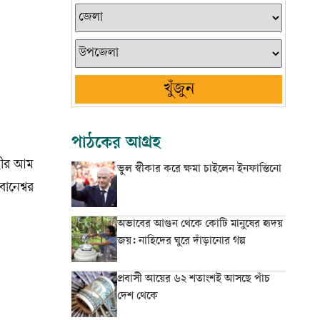
খুঁজুন
পাঠকের আগ্রহ
াহীর আম
ভুল স্বীকার করে ক্ষমা চাইলেন ইনফান্তিনো
ানেশ্বর
অভাবের আগুন থেকে কোটি মানুষের হৃদয়
জয়: নাহিদের ঘুরে দাঁড়ানোর গল্প
প্রবাসী আয়ের ৬২ শতাংশই আসছে পাঁচ
দেশ থেকে