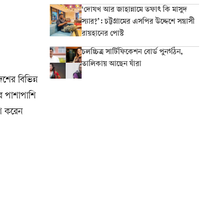
‘দোযখ আর জাহান্নামে তফাৎ কি মাসুদ
স্যার?’: চট্টগ্রামের এসপির উদ্দেশে সন্ত্রাসী
রায়হানের পোস্ট
চলচ্চিত্র সার্টিফিকেশন বোর্ড পুনর্গঠন,
তালিকায় আছেন যাঁরা
শের বিভিন্ন
ের পাশাপাশি
াশ করেন