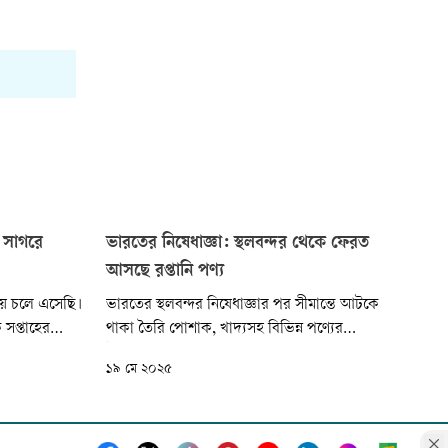
 সাগরে
ভারতের নিষেধাজ্ঞা: স্থলবন্দর থেকে ফেরত
আসছে রপ্তানি পণ্য
ায় চলে এসেছি।
ভারতের স্থলবন্দর নিষেধাজ্ঞার পর সীমান্তে আটকে
সপ্তাহের
থাকা তৈরি পোশাক, খাদ্যসহ বিভিন্ন পণ্যের
াগর মোহনায়
ট্রাকগুলো ফেরত আনছেন রপ্তানিকারকেরা। তবে
১৯ মে ২০২৫
কথাগুলো
যেসব ট্রাক বন্দরে ঢুকে গিয়েছিল, সেগুলো ভারতে
 এলাকার জেলে
প্রবেশ করানোর চেষ্টা চলছে। কিন্তু শেষ পর্যন্ত এসব
বরগুনার
ট্রাক ঢুকতে পারবে কি না, তা নিয়ে সংশয় আছে।