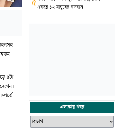
৫
একরে ১২ মানুষের বসবাস
রিবহনসহ
ৃহত্তম
াড়ে ৯টা
 দেখেন।
ম্পর্কে
এলাকার খবর