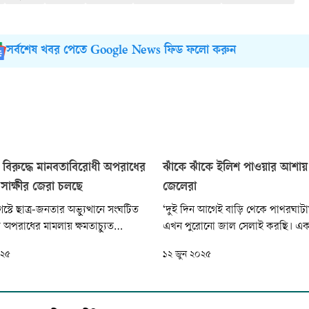
সর্বশেষ খবর পেতে Google News ফিড ফলো করুন
 বিরুদ্ধে মানবতাবিরোধী অপরাধের
ঝাঁকে ঝাঁকে ইলিশ পাওয়ার আশায়
সাক্ষীর জেরা চলছে
জেলেরা
টে ছাত্র-জনতার অভ্যুত্থানে সংঘটিত
‘দুই দিন আগেই বাড়ি থেকে পাথরঘাট
 অপরাধের মামলায় ক্ষমতাচ্যুত
এখন পুরোনো জাল সেলাই করছি। এক 
শেখ হাসিনাসহ তিন আসামির বিরুদ্ধে
বাজারও করে এনেছি। আজ বিকেলে স
০২৫
১২ জুন ২০২৫
ম) সাক্ষীর জেরা শুরু হয়েছে। এই
যাব, গভীর রাত থেকে জাল ফেলব।’ 
ার চলছে আন্তর্জাতিক অপরাধ
বলছিলেন বরগুনা সদরের বাইনচটকী
-এ।
হোসেন আলী। গতকাল বুধবার সকালে 