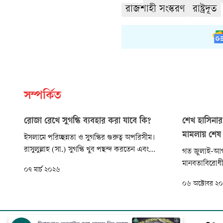
রাজশাহী সংস্করণ
রাষ্ট্রদূত
সম্পর্কিত
রোজা রেখে সুগন্ধি ব্যবহার করা যাবে কি?
শেখ হাসিনার
মামলায় শেষ 
ইসলামে পরিচ্ছন্নতা ও সুগন্ধির গুরুত্ব অপরিসীম।
রাসুলুল্লাহ (সা.) সুগন্ধি খুব পছন্দ করতেন এবং
গত জুলাই-আগস্
নিয়মিত ব্যবহার করতেন। সুগন্ধির প্রতি প্রিয় নবী
মানবতাবিরোধী
০৭ মার্চ ২০২৬
(সা.)-এর বিশেষ অনুরাগ ছিল। তিনি ইরশাদ
প্রধানমন্ত্রী 
০৬ অক্টোবর ২
করেছেন, ‘চারটি বস্তু সব নবীর সুন্নত—আতর, বিয়ে,
সর্বশেষ (৫৪ ত
মেসওয়াক ও লজ্জাস্থান আবৃত রাখা।’ (মুসনাদে
মামলাটির বিচ
আহমাদ: ২২৪৭৮)
ট্রাইব্যুনাল-১