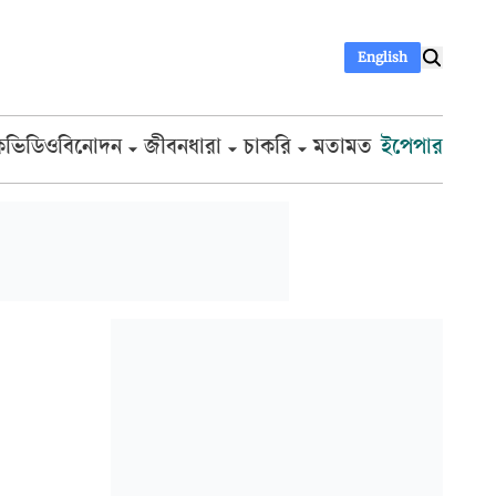
English
ক
ভিডিও
বিনোদন
জীবনধারা
চাকরি
মতামত
ইপেপার