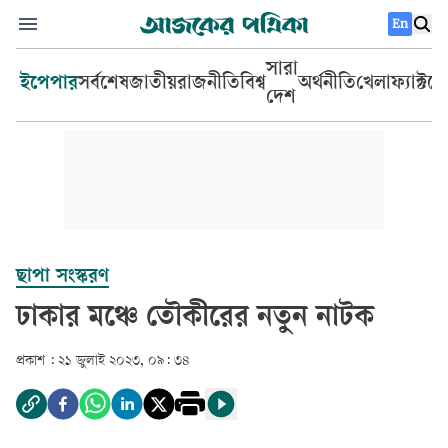
En
সারা
ইপেপার
সর্বশেষ
জাতীয়
রাজনীতি
বিশ্ব
অর্থনীতি
খেলা
ফ্যাক্টচ
দেশ
ছাপা সংস্করণ
ঢাকার মঞ্চে তৌকীরের নতুন নাটক
প্রকাশ :
২১ জুলাই ২০২৩, ০৯: ৩৪