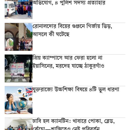
অভিযোগ, ৪ পুলিশ সদস্য প্রত্যাহার
রোনালদোর বিয়ের গুঞ্জনে গির্জায় ভিড়,
আসলে কী ঘটেছে
প্রিয় ক্যাম্পাসে আর ফেরা হলো না
ইয়াসিনের, মরদেহ যাচ্ছে ঠাকুরগাঁও
যুক্তরাজ্যে উচ্চশিক্ষা বিষয়ে ৪টি ভুল ধারণা
ঢাবি হল ক্যানটিন: খাবারে পোকা, ব্লেড,
কেঁচো—শাস্তিতেও নেই পরিবর্তন