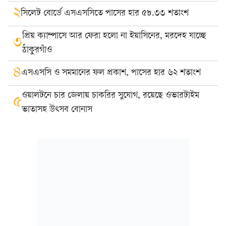
২
সিলেট বোর্ডে এসএসসিতে পাসের হার ৫৮.৩৩ শতাংশ
প্রিয় ক্যাম্পাসে আর ফেরা হলো না ইয়াসিনের, মরদেহ যাচ্ছে
৩
ঠাকুরগাঁও
৪
এসএসসি ও সমমানের ফল প্রকাশ, পাসের হার ৬২ শতাংশ
ওয়ালটনে চার জেলায় চাকরির সুযোগ, রয়েছে ওভারটাইম
৫
ভাতাসহ উৎসব বোনাস