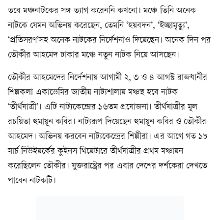
তবে মঞ্চনাটকের সঙ্গ ত্যাগ করেননি কখনো। মঞ্চে তিনি অনেক
নাটকে যেমন অভিনয় করেছেন, তেমনি ‘হয়বদন’, ‘ইচ্ছামৃত্যু’,
‘প্রতিসরণ’সহ অনেক নাটকের নির্দেশনাও দিয়েছেন। অনেক দিন পর
তৌকীর আহমেদ ঢাকার মঞ্চে নতুন নাটক নিয়ে আসছেন।
তৌকীর আহমেদের নির্দেশনায় আগামী ২, ৩ ও ৪ আগস্ট রাজধানীর
শিল্পকলা একাডেমির জাতীয় নাট্যশালায় মঞ্চস্থ হবে নাটক
‘তীর্থযাত্রী’। এটি নাট্যকেন্দ্রের ১৬তম প্রযোজনা। তীর্থযাত্রীর মূল
রচয়িতা হুমায়ূন কবির। নাট্যরূপ দিয়েছেন হুমায়ূন কবির ও তৌকীর
আহমেদ। অভিনয় করবেন নাট্যকেন্দ্রের শিল্পীরা। এর আগে গত ১৮
মার্চ নিউইয়র্কের কুইনস থিয়েটারে তীর্থযাত্রীর প্রথম মঞ্চায়ন
করেছিলেন তৌকীর। যুক্তরাষ্ট্রের পর এবার দেশের দর্শকেরা দেখতে
পাবেন নাটকটি।