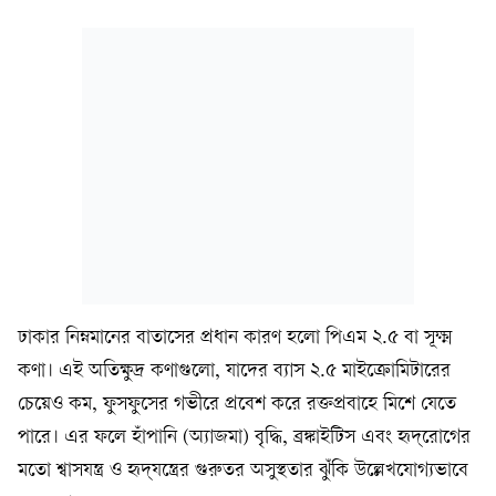
ঢাকার নিম্নমানের বাতাসের প্রধান কারণ হলো পিএম ২.৫ বা সূক্ষ্ম
কণা। এই অতিক্ষুদ্র কণাগুলো, যাদের ব্যাস ২.৫ মাইক্রোমিটারের
চেয়েও কম, ফুসফুসের গভীরে প্রবেশ করে রক্তপ্রবাহে মিশে যেতে
পারে। এর ফলে হাঁপানি (অ্যাজমা) বৃদ্ধি, ব্রঙ্কাইটিস এবং হৃদ্‌রোগের
মতো শ্বাসযন্ত্র ও হৃদ্‌যন্ত্রের গুরুতর অসুস্থতার ঝুঁকি উল্লেখযোগ্যভাবে