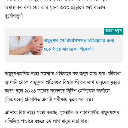
অস্বাস্থ্যকর বলা হয়। আর সূচক ৩০০ ছাড়ালে সেই বাতাস
দুর্যোগপূর্ণ।
বায়ুদূষণ সোরিয়াসিসসহ চর্মরোগের জন্য
হতে পারে মারাত্মক: গবেষণা
বায়ুদূষণজনিত স্বাস্থ্য সমস্যায় প্রতিবছর বহু মানুষ মারা যায়। জীবাশ্ম
জ্বালানি থেকে বায়ুদূষণ প্রতিবছর বিশ্বব্যাপী ৫২ লাখ মানুষের মৃত্যুর
কারণ বলে ২০২৩ সালের নভেম্বরে ব্রিটিশ মেডিকেল জার্নালে
(বিএমজে) প্রকাশিত একটি সমীক্ষায় তুলে ধরা হয়।
এদিকে বিশ্ব স্বাস্থ্য সংস্থা বলছে, গৃহস্থালি ও পারিপার্শ্বিক বায়ুদূষণের
সম্মিলিত প্রভাবে বছরে ৬৭ লাখ মানুষ মারা যায়।