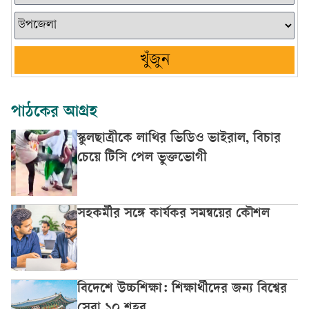
খুঁজুন
পাঠকের আগ্রহ
স্কুলছাত্রীকে লাথির ভিডিও ভাইরাল, বিচার
চেয়ে টিসি পেল ভুক্তভোগী
সহকর্মীর সঙ্গে কার্যকর সমন্বয়ের কৌশল
বিদেশে উচ্চশিক্ষা: শিক্ষার্থীদের জন্য বিশ্বের