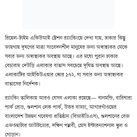
রিয়েল-টাইম একিউআই স্টেশন র‍্যাংকিংয়ে দেখা যায়, ঢাকার কিছু
জায়গায় দূষণের মাত্রা সংবেদনশীল মানুষের জন্য অস্বাস্থ্যকর থেকে
সবার জন্য অস্বাস্থ্যকর অবস্থায় আছে। এর মধ্যে পুরান ঢাকার
বেচারাম দেউড়ি এলাকার বাতাস সবচেয়ে দূষিত অবস্থায় আছে।
এলাকাটির আইকিউএয়ার স্কোর ১৭২, যা সবার জন্য অস্বাস্থ্যকর
বাতাসের নির্দেশক।
র‍্যাংকিং তালিকায় আরও যেসব এলাকা রয়েছে— ধানমন্ডি, বারিধারা
পার্ক রোড, গুলশান লেক পার্ক, উত্তর বাড্ডা, আগারগাঁওয়ের
বাংলাদেশ উন্নয়ন গবেষণা প্রতিষ্ঠান (বিআইডিএস), গুলশানের বেজ
এজওয়াটার আউটডোর, দক্ষিণ পল্লবী, গ্রেস ইন্টারন্যাশনাল স্কুল ও
গোড়ান।