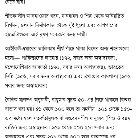
বেড়ে যায়।
শীতকালীন আবহাওয়ার ধরন, যানবাহন ও শিল্প থেকে অনিয়ন্ত্রিত
নির্গমন, চলমান নির্মাণকাজ থেকে সৃষ্ট ধুলো এবং আশপাশের
ইটভাটাগুলো এই দূষণ সংকটের জন্য দায়ী।
আইকিউএয়ারের তালিকায় শীর্ষ পাঁচে থাকা বিশ্বের অন্য শহরগুলো
হলো— পাকিস্তানের লাহোর (১৭২, সবার জন্য অস্বাস্থ্যকর),
ইন্দোনেশিয়ার জাকার্তা (১৭০, সবার জন্য অস্বাস্থ্যকর), ভারতের
দিল্লি (১৫৬, সবার জন্য অস্বাস্থ্যকর) এবং উগান্ডার কামপালা (১৫২,
সবার জন্য অস্বাস্থ্যকর)।
বৈশ্বিক মানদণ্ড অনুযায়ী, বায়ুমান সূচক ৫০-এর নিচে থাকলে বিশুদ্ধ
বাতাস ধরা হয়। ৫১ থেকে ১০০ হলে তা সহনীয়। ১০১ থেকে ১৫০-
এর মধ্যে হলে সতর্কতামূলক বা সংবেদনশীল মানুষের (শিশু ও বয়স্ক
ব্যক্তি) জন্য অস্বাস্থ্যকর। ১৫১ থেকে ২০০ হলে সবার জন্য
অস্বাস্থ্যকর এবং সূচক ২০১ থেকে ৩০০ হলে বাতাসকে খুব