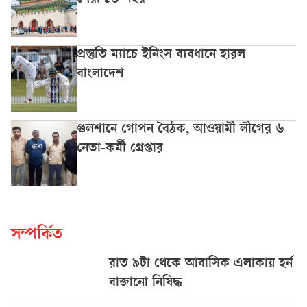
সেরা ১০ শহর
প্রস্তুতি ম্যাচে ইনিংস ব্যবধানে হারল
বাংলাদেশ
গুলশানে গোপন বৈঠক, আওয়ামী লীগের ৬
নেতা-কর্মী গ্রেপ্তার
সম্পর্কিত
রাত ৯টা থেকে আবাসিক এলাকায় হর্ন
বাজানো নিষিদ্ধ