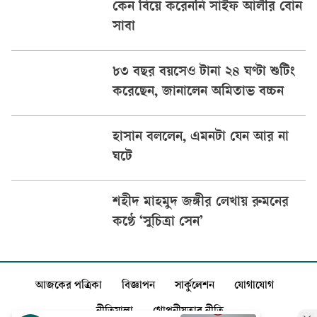
কেন বিয়ে করেননি সাইফ আলীর বোন
সাবা
৮৩ বছর বয়সেও টানা ২৪ ঘণ্টা শুটিং
করেছেন, জানালেন অমিতাভ বচ্চন
হাসান বললেন, এমনটা যেন আর না
ঘটে
শহীদ মাহমুদ জঙ্গীর লেখায় রুমনের
কণ্ঠে ‘সুচিত্রা সেন’
আজকের পত্রিকা
বিজ্ঞাপন
সার্কুলেশন
যোগাযোগ
নীতিমালা
গোপনীয়তার নীতি