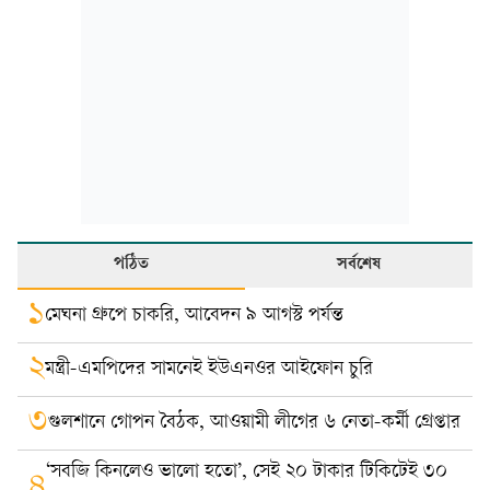
পঠিত
সর্বশেষ
১
মেঘনা গ্রুপে চাকরি, আবেদন ৯ আগস্ট পর্যন্ত
২
মন্ত্রী-এমপিদের সামনেই ইউএনওর আইফোন চুরি
৩
গুলশানে গোপন বৈঠক, আওয়ামী লীগের ৬ নেতা-কর্মী গ্রেপ্তার
‘সবজি কিনলেও ভালো হতো’, সেই ২০ টাকার টিকিটেই ৩০
৪