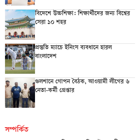
বিদেশে উচ্চশিক্ষা: শিক্ষার্থীদের জন্য বিশ্বের
সেরা ১০ শহর
প্রস্তুতি ম্যাচে ইনিংস ব্যবধানে হারল
বাংলাদেশ
গুলশানে গোপন বৈঠক, আওয়ামী লীগের ৬
নেতা-কর্মী গ্রেপ্তার
সম্পর্কিত