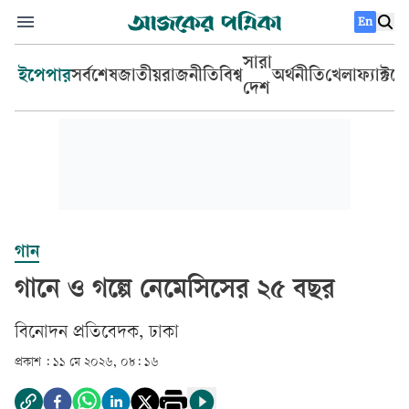
En
সারা
ইপেপার
সর্বশেষ
জাতীয়
রাজনীতি
বিশ্ব
অর্থনীতি
খেলা
ফ্যাক্টচ
দেশ
গান
গানে ও গল্পে নেমেসিসের ২৫ বছর
বিনোদন প্রতিবেদক, ঢাকা
প্রকাশ :
১১ মে ২০২৬, ০৮: ১৬