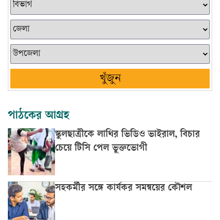
খুঁজুন
পাঠকের আগ্রহ
স্কুলছাত্রীকে লাথির ভিডিও ভাইরাল, বিচার
চেয়ে টিসি পেল ভুক্তভোগী
সহকর্মীর সঙ্গে কার্যকর সমন্বয়ের কৌশল