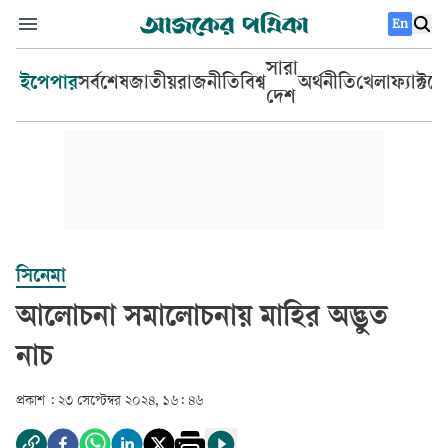
En
সারা
ইপেপার
সর্বশেষ
জাতীয়
রাজনীতি
বিশ্ব
অর্থনীতি
খেলা
ফ্যাক্টচ
দেশ
সিনেমা
আলোচনা সমালোচনায় মাহির অদ্ভুত
নাচ
প্রকাশ :
২৩ সেপ্টেম্বর ২০২৪, ১৬: ৪৬