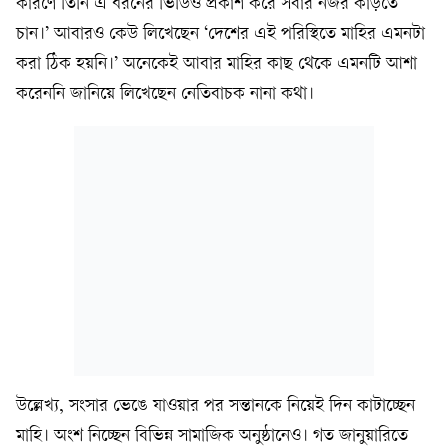
কারণে তিনি এ ধরনের ভিডিও প্রকাশ করে সবার নজর কাড়তে
চান।’ আবারও কেউ লিখেছেন ‘দেশের এই পরিস্থিতে মাহির এমনটা
করা ঠিক হয়নি।’ অনেকেই আবার মাহির কাছ থেকে এমনটি আশা
করেননি জানিয়ে লিখেছেন নেতিবাচক নানা কথা।
উল্লেখ্য, সংসার ভেঙে যাওয়ার পর সন্তানকে নিয়েই দিন কাটাচ্ছেন
মাহি। অংশ নিচ্ছেন বিভিন্ন সামাজিক অনুষ্ঠানেও। গত জানুয়ারিতে