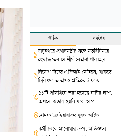
পঠিত
সর্বশেষ
বাবুনগরে প্রধানমন্ত্রীর সঙ্গে মতবিনিময়ে
১
হেফাজতের যে শীর্ষ নেতারা থাকছেন
নিয়োগ দিচ্ছে এসিআই মোটরস, থাকছে
২
চিকিৎসা ভাতাসহ প্রভিডেন্ট ফান্ড
১১টি পলিথিনে ভরা হয়েছে নারীর লাশ,
৩
এখনো উদ্ধার হয়নি মাথা ও পা
৪
মোহনগঞ্জে ইয়াবাসহ যুবক আটক
কর্মী নেবে আনোয়ার গ্রুপ, অভিজ্ঞতা
৫