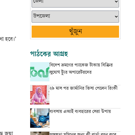
খুঁজুন
থা হবে।’
পাঠকের আগ্রহ
বিদেশ ভ্রমণের প্যাকেজ টাকায় বিক্রির
সুযোগ ট্যুর অপারেটরদের
২৯ মাস পর জার্মানির ভিসা পেলেন রিংকী
ব্যবসায় এআই ব্যবহারের সেরা উপায়
ছে জয়া