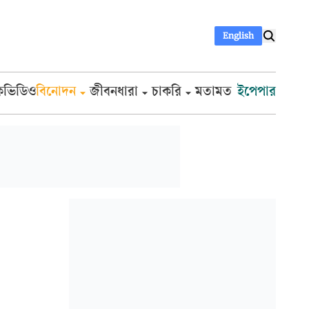
English
ক
ভিডিও
বিনোদন
জীবনধারা
চাকরি
মতামত
ইপেপার