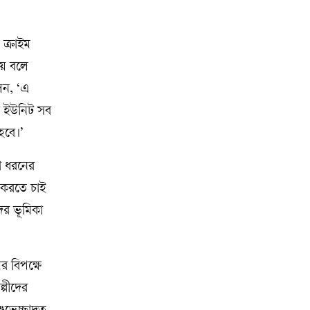
 ক্রাইম
হয় বলে
েন, ‘এ
র ইউনিট সব
 হবে।’
ো ধরনের
য করতে চাই
র ভূমিকা
 বিপক্ষে
ল্পীদের