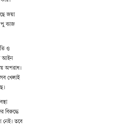
 অফার।
েছে জয়া
অপু কাজ
্তি ও
ুয়া আইন
নীয় অপরাধ।
 সব খেলাই
ছে।
স্থা
 বিরুদ্ধে
োগ নেই। তবে