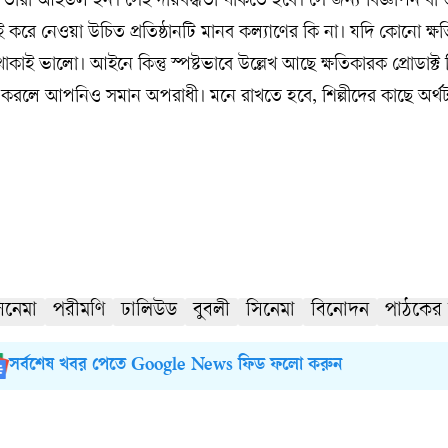
ই তাঁরা আইডল হন। সেই দায়বদ্ধতা থাকতে হবে। সে জন্য বিজ্ঞাপন বা শ
 করে নেওয়া উচিত প্রতিষ্ঠানটি মানব কল্যাণের কি না। যদি কোনো ক্ষ
কাই ভালো। আইনে কিন্তু স্পষ্টভাবে উল্লেখ আছে ক্ষতিকারক প্রোডাক্ট 
করলে আপনিও সমান অপরাধী। মনে রাখতে হবে, শিল্পীদের কাছে অর্থটা
িনেমা
পরীমণি
ঢালিউড
বুবলী
সিনেমা
বিনোদন
পাঠকের 
সর্বশেষ খবর পেতে Google News ফিড ফলো করুন