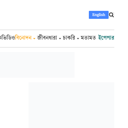
English
ক
ভিডিও
বিনোদন
জীবনধারা
চাকরি
মতামত
ইপেপার