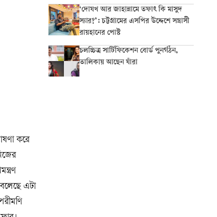
‘দোযখ আর জাহান্নামে তফাৎ কি মাসুদ
স্যার?’: চট্টগ্রামের এসপির উদ্দেশে সন্ত্রাসী
রায়হানের পোস্ট
চলচ্চিত্র সার্টিফিকেশন বোর্ড পুনর্গঠন,
তালিকায় আছেন যাঁরা
নিজের
্ত্রণ
ে বলেছে এটা
পরীমণি