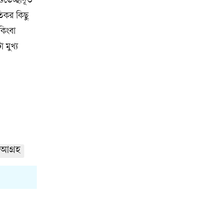
ুভেচ্ছাদূত
তিকর কিছু
কিংবা
 মুখ্য
আগ্রহ