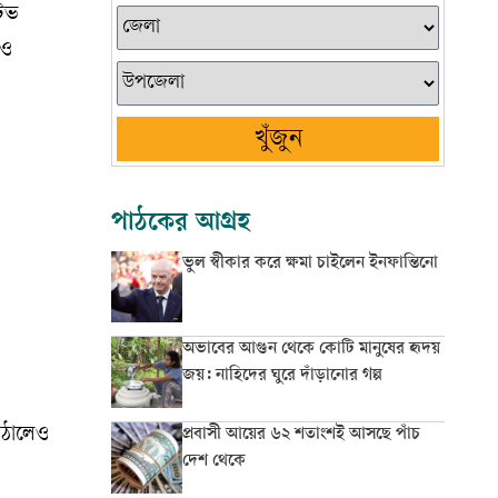
টিভ
 ও
খুঁজুন
পাঠকের আগ্রহ
ভুল স্বীকার করে ক্ষমা চাইলেন ইনফান্তিনো
অভাবের আগুন থেকে কোটি মানুষের হৃদয়
জয়: নাহিদের ঘুরে দাঁড়ানোর গল্প
াঠালেও
প্রবাসী আয়ের ৬২ শতাংশই আসছে পাঁচ
দেশ থেকে