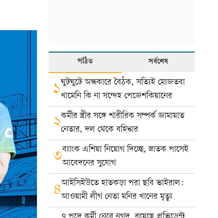
পঠিত
সর্বশেষ
ঘুটঘুটে অন্ধকারে বৈঠক, সত্যিই মোজতবা
১
খামেনি কি না সন্দেহ পেজেশকিয়ানের
কর্মীর স্ত্রীর সঙ্গে শারীরিক সম্পর্ক জামায়াত
২
নেতার, দল থেকে বহিষ্কার
ব্যাংক এশিয়া নিয়োগ দিচ্ছে, স্নাতক পাসেই
৩
আবেদনের সুযোগ
আইসিইউতে হাতকড়া পরা ছবি ভাইরাল:
৪
আওয়ামী লীগ নেতা মনির খানের মৃত্যু
৭ পদে কর্মী নেবে নগদ, রয়েছে প্রভিডেন্ট