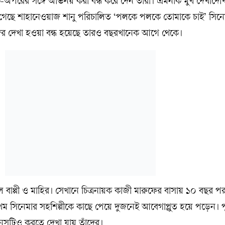
রের সঙ্গে অভিনয় করা বন্ধ করে দেন তাঁরা। এমনকি মুখ দেখাদেখি
গেছে শাহানেওয়াজ শানু পরিচালিত ‘পলকে পলকে তোমাকে চাই’ সিনে
দের দেখা হওয়া বন্ধ হয়েছে তারও বছরখানেক আগে থেকে।
রত্ব ঘুচল বাপ্পী ও মাহির। সেখানে চিত্রনায়ক কাজী মারুফের বাসায় ১০ বছর
্রথম সিনেমার সহশিল্পীকে কাছে পেয়ে দুজনেই আবেগাপ্লুত হয়ে পড়েন।
খুনসুটিও করতে দেখা যায় তাঁদের।