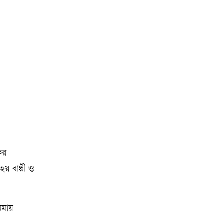
ের
হয় বাপ্পী ও
েমায়