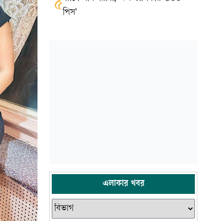
৫
পিস’
এলাকার খবর