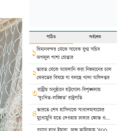
পঠিত
সর্বশেষ
বিমানবন্দর থেকে সাবেক যুগ্ম সচিব
১
জগলুল পাশা গ্রেপ্তার
ভারত থেকে আমদানি করা নিম্নমানের চাল
২
ফেরতের বিষয়ে যা বলছে খাদ্য অধিদপ্তর
রাষ্ট্রীয় অনুষ্ঠানে হট্টগোল-বিশৃঙ্খলায়
৩
‘দুঃখিত-লজ্জিত’ রাষ্ট্রপতি
ভারতে শেখ হাসিনাকে সংবাদমাধ্যমের
৪
মুখোমুখি হতে দেওয়ায় ঢাকার ক্ষোভ ও
প্রতিবাদ
ব্যাগে লাখ ইয়াবা, জব্দ তালিকায় ‘৪০০