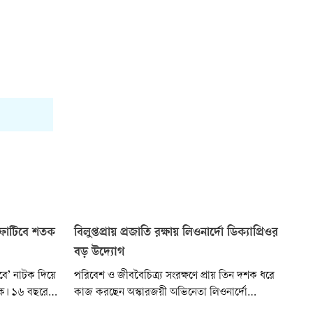
ি ফাটিবে শতক
বিলুপ্তপ্রায় প্রজাতি রক্ষায় লিওনার্দো ডিক্যাপ্রিওর
বড় উদ্যোগ
বে’ নাটক দিয়ে
পরিবেশ ও জীববৈচিত্র্য সংরক্ষণে প্রায় তিন দশক ধরে
থিক। ১৬ বছরের
কাজ করছেন অস্কারজয়ী অভিনেতা লিওনার্দো
শততম মঞ্চায়ন।
ডিক্যাপ্রিও। ১৯৯৮ সালে ‘লিওনার্দো ডিক্যাপ্রিও