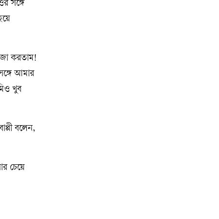
র সঙ্গে
হয়ে
মজা করতাম!
সঙ্গে আমার
িও খুব
প্পী বলেন,
র চেয়ে