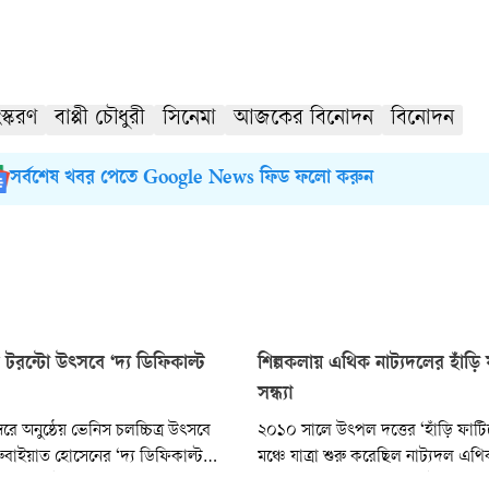
স্করণ
বাপ্পী চৌধুরী
সিনেমা
আজকের বিনোদন
বিনোদন
সর্বশেষ খবর পেতে Google News ফিড ফলো করুন
টরন্টো উৎসবে ‘দ্য ডিফিকাল্ট
শিল্পকলায় এথিক নাট্যদলের হাঁড়
সন্ধ্যা
বরে অনুষ্ঠেয় ভেনিস চলচ্চিত্র উৎসবে
২০১০ সালে উৎপল দত্তের ‘হাঁড়ি ফাটি
 রুবাইয়াত হোসেনের ‘দ্য ডিফিকাল্ট
মঞ্চে যাত্রা শুরু করেছিল নাট্যদল এ
র। ২ সেপ্টেম্বর শুরু হতে যাওয়া
মাথায় অনুষ্ঠিত হতে যাচ্ছে নাটকটির 