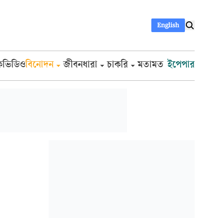
English
ক
ভিডিও
বিনোদন
জীবনধারা
চাকরি
মতামত
ইপেপার