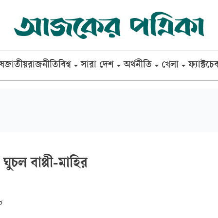
েষ
জাতীয়
রাজনীতি
বিশ্ব
সারা দেশ
অর্থনীতি
খেলা
ফ্যাক্টচে
ত্ব ঘুচল বাপ্পী-মাহির
৮