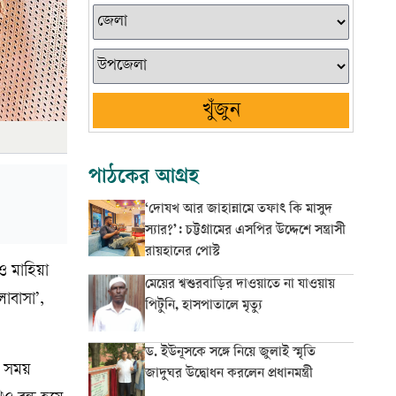
খুঁজুন
পাঠকের আগ্রহ
‘দোযখ আর জাহান্নামে তফাৎ কি মাসুদ
স্যার?’: চট্টগ্রামের এসপির উদ্দেশে সন্ত্রাসী
রায়হানের পোস্ট
ও মাহিয়া
মেয়ের শ্বশুরবাড়ির দাওয়াতে না যাওয়ায়
োবাসা’,
পিটুনি, হাসপাতালে মৃত্যু
ড. ইউনূসকে সঙ্গে নিয়ে জুলাই স্মৃতি
সে সময়
জাদুঘর উদ্বোধন করলেন প্রধানমন্ত্রী