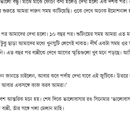
ভালো বন্ধু। মাঝে মাঝে ফোনে কথা হলেও দেখা হলো এক দশক পর। ও
রের শুরুতে আমরা দারুণ সময় কাটিয়েছি। ওকে দেখে অনেক ইমোশনাল 
িন পর আমাদের দেখা হলো। ১০ বছর পর। শুটিংয়ের সময় আমরা এত 
য়টুকু ছাড়া আমাদের মধ্যে খুনসুটি লেগেই থাকত। দীর্ঘ একটা সময় ওর 
ি। এত বছর পর বাপ্পীকে দেখে আগের স্মৃতিগুলো খুব মনে পড়ছে। আম
ানতে চাইলেন, আবার কবে পর্দায় দেখা যাবে এই জুটিকে। উত্তরে বা
ই আবার একসঙ্গে কাজ করব আমরা।’
 বেশ আন্তরিক মনে হয়। শেষ দিকে ভালোবাসার রঙ সিনেমার ‘ভালোবাসা
াপ্পী, তাঁর সঙ্গে গলা মেলান মাহি।