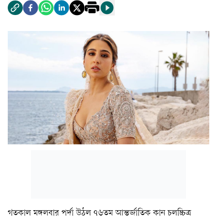
গতকাল মঙ্গলবার পর্দা উঠল ৭৬তম আন্তর্জাতিক কান চলচ্চিত্র