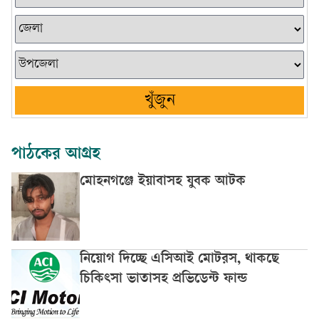
খুঁজুন
পাঠকের আগ্রহ
মোহনগঞ্জে ইয়াবাসহ যুবক আটক
নিয়োগ দিচ্ছে এসিআই মোটরস, থাকছে
চিকিৎসা ভাতাসহ প্রভিডেন্ট ফান্ড