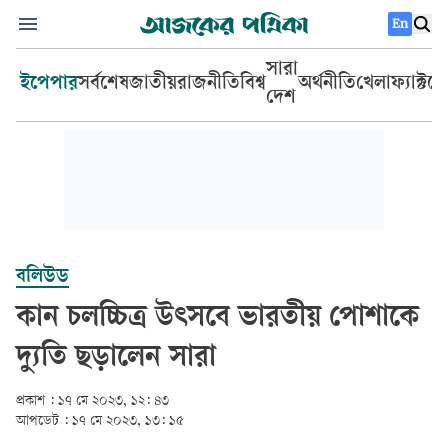
En
সারা
ইপেপার
সর্বশেষ
জাতীয়
রাজনীতি
বিশ্ব
অর্থনীতি
খেলা
ফ্যাক্টচ
দেশ
বলিউড
কান চলচ্চিত্র উৎসবে ভারতীয় পোশাকে
দ্যুতি ছড়ালেন সারা
প্রকাশ :
১৭ মে ২০২৩, ১২: ৪৩
আপডেট :
১৭ মে ২০২৩, ১৩: ১৫