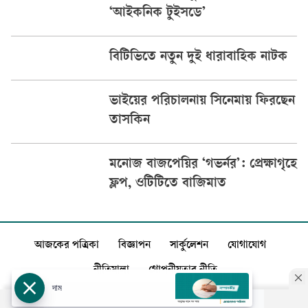
‘আইকনিক টুইসডে’
বিটিভিতে নতুন দুই ধারাবাহিক নাটক
ভাইয়ের পরিচালনায় সিনেমায় ফিরছেন
তাসকিন
মনোজ বাজপেয়ির ‘গভর্নর’: প্রেক্ষাগৃহে
ফ্লপ, ওটিটিতে বাজিমাত
আজকের পত্রিকা
বিজ্ঞাপন
সার্কুলেশন
যোগাযোগ
নীতিমালা
গোপনীয়তার নীতি
দাম