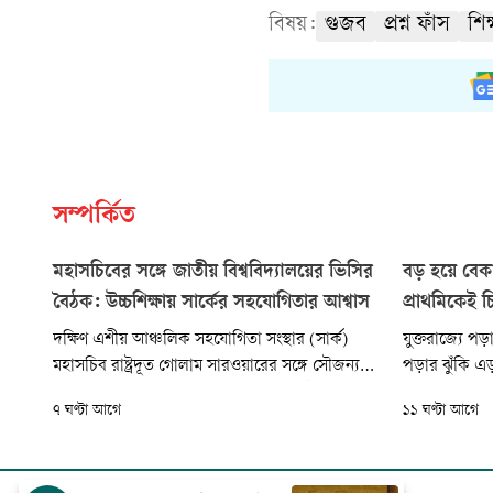
বিষয়:
গুজব
প্রশ্ন ফাঁস
শিক
সম্পর্কিত
মহাসচিবের সঙ্গে জাতীয় বিশ্ববিদ্যালয়ের ভিসির
বড় হয়ে বেক
বৈঠক: উচ্চশিক্ষায় সার্কের সহযোগিতার আশ্বাস
প্রাথমিকেই চ
দক্ষিণ এশীয় আঞ্চলিক সহযোগিতা সংস্থার (সার্ক)
যুক্তরাজ্যে পড
মহাসচিব রাষ্ট্রদূত গোলাম সারওয়ারের সঙ্গে সৌজন্য
পড়ার ঝুঁকি এড
সাক্ষাৎ করেছেন জাতীয় বিশ্ববিদ্যালয়ের ভাইস-
ঝুঁকিপূর্ণ শিশ
৭ ঘণ্টা আগে
১১ ঘণ্টা আগে
চ্যান্সেলর প্রফেসর ড. এ এস এম আমানুল্লাহ। বৈঠকে
দেশটির সরকা
সার্কভুক্ত দেশগুলোর বিশ্ববিদ্যালয়ের সঙ্গে জাতীয়
বিশ্ববিদ্যালয়ের উচ্চশিক্ষা, গবেষণা, শিক্ষক-শিক্ষার্থী