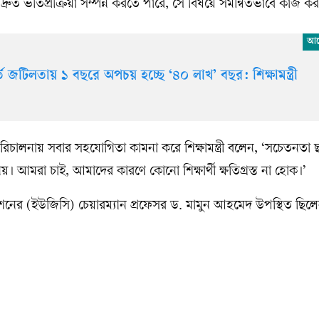
্রুত ভর্তিপ্রক্রিয়া সম্পন্ন করতে পারে, সে বিষয়ে সমন্বিতভাবে কাজ করা
তি জটিলতায় ১ বছরে অপচয় হচ্ছে ‘৪০ লাখ’ বছর: শিক্ষামন্ত্রী
ষা পরিচালনায় সবার সহযোগিতা কামনা করে শিক্ষামন্ত্রী বলেন, ‘সচেতনতা 
য়। আমরা চাই, আমাদের কারণে কোনো শিক্ষার্থী ক্ষতিগ্রস্ত না হোক।’
কমিশনের (ইউজিসি) চেয়ারম্যান প্রফেসর ড. মামুন আহমেদ উপস্থিত ছিল