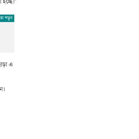
 হচ্ছে।’
ছাড়া এ
েন।