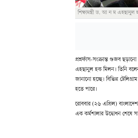
শিক্ষামন্ত্রী ড. আ ন ম এহছান
‎প্রশ্নফাঁস-সংক্রান্ত গুজব ছড়ান
এহছানুল হক মিলন। ‎তিনি বলেন
জানানো হচ্ছে। বিভিন্ন টেলিগ্রাম
হতে পারে।
‎রোববার (২৬ এপ্রিল) বাংলাদেশ 
এক কর্মশালার উদ্বোধন শেষে সাংব