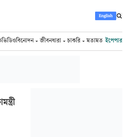
English
ক
ভিডিও
বিনোদন
জীবনধারা
চাকরি
মতামত
ইপেপার
্ত্রী