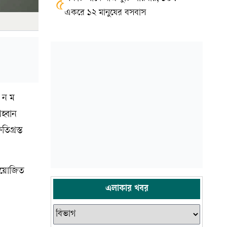
৫
একরে ১২ মানুষের বসবাস
আ ন ম
হ্বান
িগ্রস্ত
 আয়োজিত
এলাকার খবর