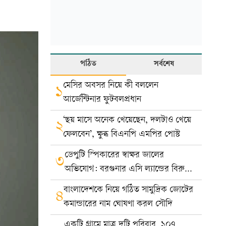
পঠিত
সর্বশেষ
মেসির অবসর নিয়ে কী বললেন
১
আর্জেন্টিনার ফুটবলপ্রধান
‘ছয় মাসে অনেক খেয়েছেন, দলটাও খেয়ে
২
ফেলবেন’, ক্ষুব্ধ বিএনপি এমপির পোস্ট
ডেপুটি স্পিকারের স্বাক্ষর জালের
৩
অভিযোগ: বরগুনার এসি ল্যান্ডের বিরুদ্ধে
মামলা
বাংলাদেশকে নিয়ে গঠিত সামুদ্রিক জোটের
৪
কমান্ডারের নাম ঘোষণা করল সৌদি
একটি গ্রামে মাত্র দুটি পরিবার, ১০৭