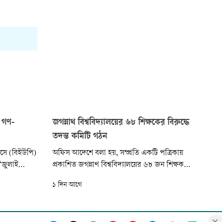
ই গণ-
জগন্নাথ বিশ্ববিদ্যালয়ের ৬৮ শিক্ষকের বিরুদ্ধে
তদন্ত কমিটি গঠন
লসে (বিইউপি)
অফিস আদেশে বলা হয়, সম্প্রতি একটি পত্রিকায়
 ‘জুলাই
প্রকাশিত জগন্নাথ বিশ্ববিদ্যালয়ের ৬৮ জন শিক্ষক
হয়েছে। দিবসটি
রাষ্ট্রবিরোধী গোপন কার্যকলাপে জড়িত থাকার
১ দিন আগে
িত্রাঙ্কন
অভিযোগসংবলিত প্রতিবেদনের বিষয়ে তদন্ত করে
রণ, বিশেষ
প্রতিবেদন দেওয়ার জন্য চার সদস্যের কমিটি গঠন
বারের
করা হয়েছে।