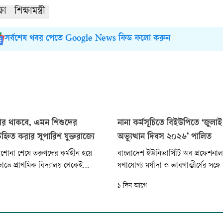
্ষা
শিক্ষামন্ত্রী
সর্বশেষ খবর পেতে Google News ফিড ফলো করুন
ার থাকবে, এমন শিশুদের
নানা কর্মসূচিতে বিইউপিতে ‘জুলা
িহ্নিত করার সুপারিশ যুক্তরাজ্যে
অভ্যুত্থান দিবস ২০২৬’ পালিত
়াশোনা শেষে তরুণদের কর্মহীন হয়ে
বাংলাদেশ ইউনিভার্সিটি অব প্রফেশনা
়াতে প্রাথমিক বিদ্যালয় থেকেই
যথাযোগ্য মর্যাদা ও ভাবগাম্ভীর্যের সঙ্গে
ুদের চিহ্নিত করার সুপারিশ করতে যাচ্ছে
গণঅভ্যুত্থান দিবস ২০২৬’ উদযাপিত 
১ দিন আগে
র গঠিত একটি পর্যালোচনা কমিশন।
উপলক্ষে বিশ্ববিদ্যালয়ে রচনা, কবিতা ও চ
প্রতিযোগিতা, আলোচনা সভা, স্মৃতিচা
মোনাজাত এবং শহীদ শিক্ষার্থীদের পরি