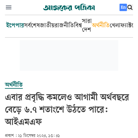
En
সারা
ইপেপার
সর্বশেষ
জাতীয়
রাজনীতি
বিশ্ব
অর্থনীতি
খেলা
ফ্যাক্টচ
দেশ
অর্থনীতি
এবার প্রবৃদ্ধি কমলেও আগামী অর্থবছরে
বেড়ে ৬.৭ শতাংশে উঠতে পারে:
আইএমএফ
প্রকাশ :
২১ ডিসেম্বর ২০২৪, ১৩: ৪১