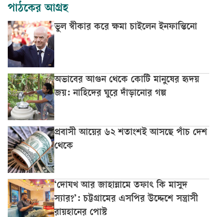
পাঠকের আগ্রহ
ভুল স্বীকার করে ক্ষমা চাইলেন ইনফান্তিনো
অভাবের আগুন থেকে কোটি মানুষের হৃদয়
জয়: নাহিদের ঘুরে দাঁড়ানোর গল্প
প্রবাসী আয়ের ৬২ শতাংশই আসছে পাঁচ দেশ
থেকে
‘দোযখ আর জাহান্নামে তফাৎ কি মাসুদ
স্যার?’: চট্টগ্রামের এসপির উদ্দেশে সন্ত্রাসী
রায়হানের পোস্ট