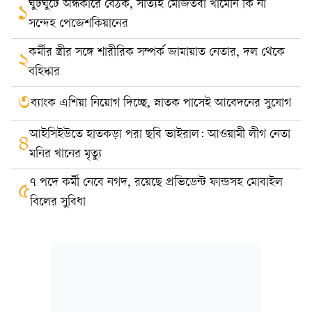
ঘুটঘুটে অন্ধকারে বৈঠক, সত্যিই মোজতবা খামেনি কি না
১
সন্দেহ পেজেশকিয়ানের
কর্মীর স্ত্রীর সঙ্গে শারীরিক সম্পর্ক জামায়াত নেতার, দল থেকে
২
বহিষ্কার
৩
ব্যাংক এশিয়া নিয়োগ দিচ্ছে, স্নাতক পাসেই আবেদনের সুযোগ
আইসিইউতে হাতকড়া পরা ছবি ভাইরাল: আওয়ামী লীগ নেতা
৪
মনির খানের মৃত্যু
৭ পদে কর্মী নেবে নগদ, রয়েছে প্রভিডেন্ট ফান্ডসহ মোবাইল
৫
বিলের সুবিধা