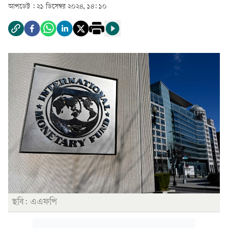
আপডেট :
২১ ডিসেম্বর ২০২৪, ১৪: ১০
ছবি: এএফপি