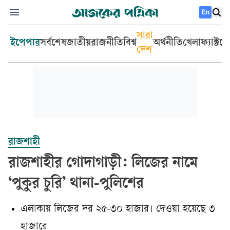
En
সারা
ইপেপার
সর্বশেষ
জাতীয়
রাজনীতি
বিশ্ব
অর্থনীতি
খেলা
ফ্যাক্টচ
দেশ
রাজশাহী
রাজশাহীর গোদাগাড়ী: লিজের নামে
‘পুকুর চুরি’ থানা-পুলিশের
এলাকায় লিজের দর ২৫-৩০ হাজার। দেওয়া হয়েছে ৩
হাজারে