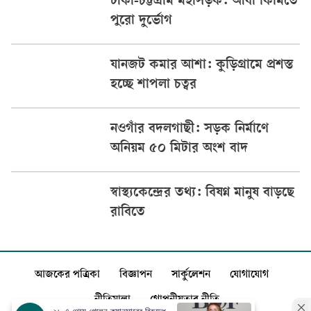
ঢাকা-চট্টগ্রাম মহাসড়ক: আধা কিমিতে
পুরো দুর্ভোগ
যানজট কমার আশা: কুড়িগ্রামে প্রশস্ত
হচ্ছে শাপলা চত্বর
নওগাঁর বদলগাছী: সড়ক নির্মাণে
অনিয়ম ৫০ মিটার অংশ বাদ
স্বাস্থ্যকেন্দ্রের তথ্য: বিষণ্ন মানুষ বাড়ছে
রাবিতে
আজকের পত্রিকা
বিজ্ঞাপন
সার্কুলেশন
যোগাযোগ
নীতিমালা
গোপনীয়তার নীতি