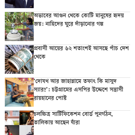
অভাবের আগুন থেকে কোটি মানুষের হৃদয়
জয়: নাহিদের ঘুরে দাঁড়ানোর গল্প
প্রবাসী আয়ের ৬২ শতাংশই আসছে পাঁচ দেশ
থেকে
‘দোযখ আর জাহান্নামে তফাৎ কি মাসুদ
স্যার?’: চট্টগ্রামের এসপির উদ্দেশে সন্ত্রাসী
রায়হানের পোস্ট
চলচ্চিত্র সার্টিফিকেশন বোর্ড পুনর্গঠন,
তালিকায় আছেন যাঁরা