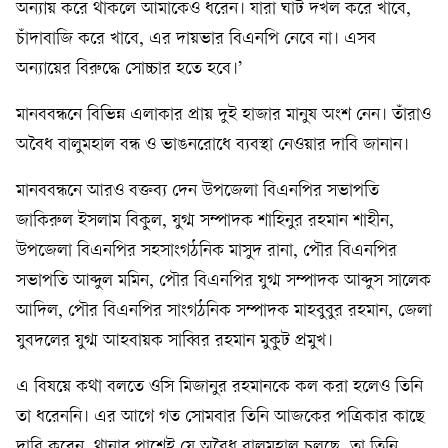
অন্যায় করে থাকলে আমাকেও ধরেন। যারা ঘাট দখল করে খাবে,
চাঁদাবাজি করে খাবে, এর দায়ভার বিএনপি নেবে না। এসব
অন্যায়ের বিরুদ্ধে সোচ্চার হতে হবে।’
মানববন্ধনে বিভিন্ন এলাকার প্রায় দুই হাজার মানুষ অংশ নেন। তাঁরাও
অবৈধ বালুমহাল বন্ধ ও ভাঙনরোধে ব্যবস্থা নেওয়ার দাবি জানান।
মানববন্ধনে আরও বক্তব্য দেন উপজেলা বিএনপির সভাপতি
জাকিরুল ইসলাম বিকুল, যুগ্ম সম্পাদক শাহিনুর রহমান শাহীন,
উপজেলা বিএনপির সহসাংগঠনিক মাসুদ রানা, পৌর বিএনপির
সভাপতি আব্দুল মমিন, পৌর বিএনপির যুগ্ম সম্পাদক আব্দুস সালেক
আদিল, পৌর বিএনপির সাংগঠনিক সম্পাদক মাহবুবুর রহমান, জেলা
যুবদলের যুগ্ম আহবায়ক সাব্বির রহমান মুকুট প্রমুখ।
এ বিষয়ে কথা বলতে ওসি মিজানুর রহমানকে কল করা হলেও তিনি
তা ধরেননি। এর আগে গত সোমবার তিনি আজকের পত্রিকার কাছে
দাবি করেন, থানার পাশেই যে অবৈধ বালুমহাল চলছে, তা তিনি