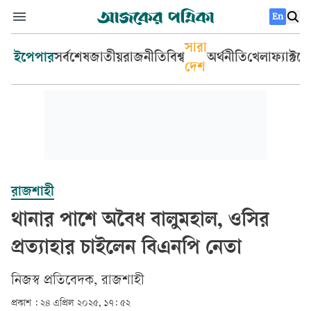
En
সারা
ইপেপার
সর্বশেষ
জাতীয়
রাজনীতি
বিশ্ব
অর্থনীতি
খেলা
ফ্যাক্টচ
দেশ
রাজশাহী
থানার পাশে অবৈধ বালুমহাল, ওসির
প্রত্যাহার চাইলেন বিএনপি নেতা
নিজস্ব প্রতিবেদক, রাজশাহী
প্রকাশ :
২৪ এপ্রিল ২০২৫, ১৭: ৫২