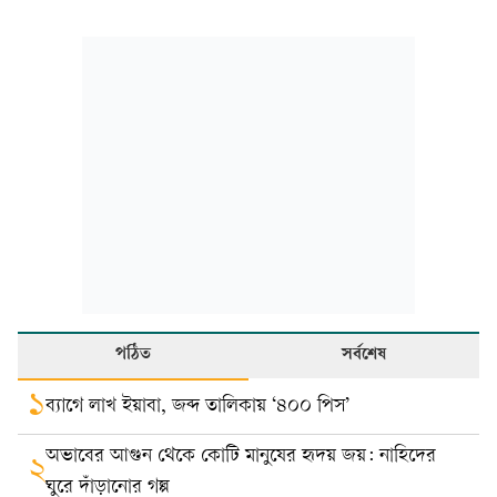
পঠিত
সর্বশেষ
১
ব্যাগে লাখ ইয়াবা, জব্দ তালিকায় ‘৪০০ পিস’
অভাবের আগুন থেকে কোটি মানুষের হৃদয় জয়: নাহিদের
২
ঘুরে দাঁড়ানোর গল্প