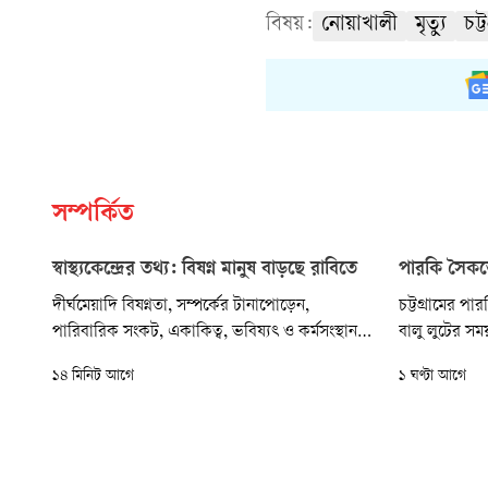
বিষয়:
নোয়াখালী
মৃত্যু
চট্
সম্পর্কিত
স্বাস্থ্যকেন্দ্রের তথ্য: বিষণ্ন মানুষ বাড়ছে রাবিতে
পারকি সৈকতে
দীর্ঘমেয়াদি বিষণ্নতা, সম্পর্কের টানাপোড়েন,
চট্টগ্রামের প
পারিবারিক সংকট, একাকিত্ব, ভবিষ্যৎ ও কর্মসংস্থান
বালু লুটের সময়
নিয়ে অনিশ্চয়তায় রাজশাহী বিশ্ববিদ্যালয়ের (রাবি)
পালিয়ে গেছে বা
১৪ মিনিট আগে
১ ঘণ্টা আগে
শিক্ষার্থী, শিক্ষক ও কর্মকর্তা-কর্মচারীদের মধ্যে বাড়ছে
সৈকতের লুসাই
মানসিক সংকট। এতে মানসিক স্বাস্থ্যসেবা নেওয়ার
প্রবণতাও ধারাবাহিকভাবে বাড়ছে।