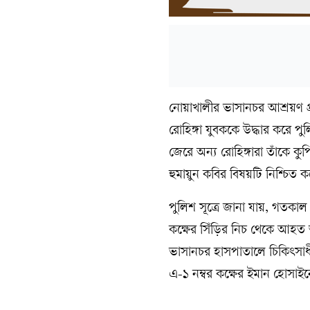
নোয়াখালীর ভাসানচর আশ্রয়ণ প্র
রোহিঙ্গা যুবককে উদ্ধার করে পু
জেরে অন্য রোহিঙ্গারা তাঁকে কুপ
হুমায়ুন কবির বিষয়টি নিশ্চিত 
পুলিশ সূত্রে জানা যায়, গতকাল
কক্ষের সিঁড়ির নিচ থেকে আহত
ভাসানচর হাসপাতালে চিকিৎসাধীন
এ-১ নম্বর কক্ষের ইমান হোসাই