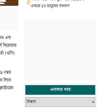
৫
একরে ১২ মানুষের বসবাস
ামের এক
্ব বিরোধের
্তা (ওসি)
৬ নম্বর
র দিকে
াস্টারের
এলাকার খবর