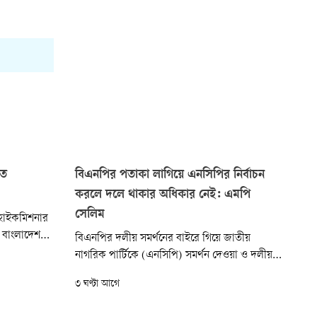
তে
বিএনপির পতাকা লাগিয়ে এনসিপির নির্বাচন
করলে দলে থাকার অধিকার নেই: এমপি
সেলিম
 হাইকমিশনার
ন বাংলাদেশ
বিএনপির দলীয় সমর্থনের বাইরে গিয়ে জাতীয়
রেল ও সাবেক
নাগরিক পার্টিকে (এনসিপি) সমর্থন দেওয়া ও দলীয়
 কন্টিনেন্টাল
পতাকা ব্যবহারকারীদের হুঁশিয়ারি দিয়েছেন কুমিল্লা-২
৩ ঘণ্টা আগে
ি বিরোধীদলীয়
(হোমনা-তিতাস) আসনের সংসদ সদস্য ও বিএনপির
পক্ষ থেকে
কুমিল্লা বিভাগীয় সাংগঠনিক সম্পাদক অধ্যক্ষ সেলিম