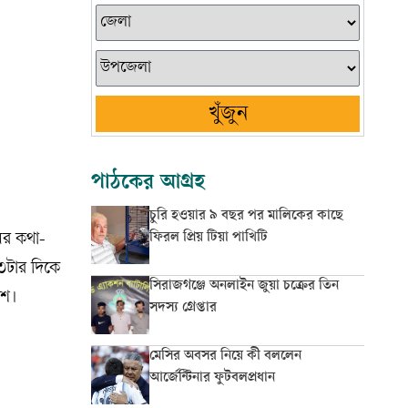
খুঁজুন
পাঠকের আগ্রহ
চুরি হওয়ার ৯ বছর পর মালিকের কাছে
ফিরল প্রিয় টিয়া পাখিটি
ের কথা-
৩টার দিকে
সিরাজগঞ্জে অনলাইন জুয়া চক্রের তিন
িশ।
সদস্য গ্রেপ্তার
মেসির অবসর নিয়ে কী বললেন
আর্জেন্টিনার ফুটবলপ্রধান