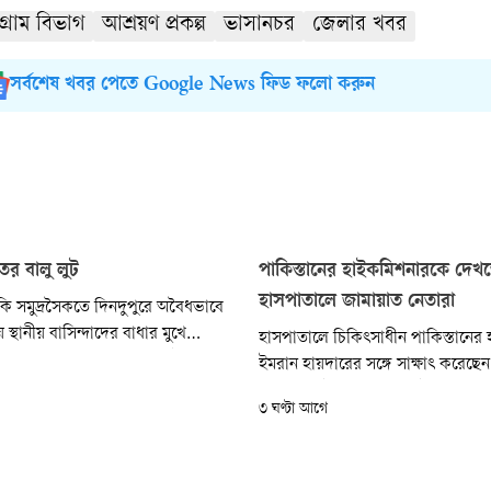
টগ্রাম বিভাগ
আশ্রয়ণ প্রকল্প
ভাসানচর
জেলার খবর
সর্বশেষ খবর পেতে Google News ফিড ফলো করুন
র বালু লুট
পাকিস্তানের হাইকমিশনারকে দেখ
হাসপাতালে জামায়াত নেতারা
ারকি সমুদ্রসৈকতে দিনদুপুরে অবৈধভাবে
 স্থানীয় বাসিন্দাদের বাধার মুখে
হাসপাতালে চিকিৎসাধীন পাকিস্তানের
লুদস্যুরা। শুক্রবার দুপুর ১২টার দিকে
ইমরান হায়দারের সঙ্গে সাক্ষাৎ করেছে
 পার্ক অংশে এ ঘটনা ঘটে।
জামায়াতে ইসলামীর সেক্রেটারি জেনা
৩ ঘণ্টা আগে
এমপি মিয়া গোলাম পরওয়ার। রাজধানীর
(সাবেক ইউনাইটেড) হাসপাতালে তিন
নেতা ও জামায়াতে ইসলামীর আমিরের 