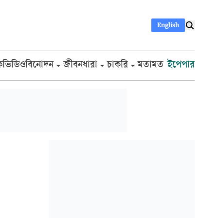
English
ক
ভিডিও
বিনোদন
জীবনধারা
চাকরি
মতামত
ইপেপার