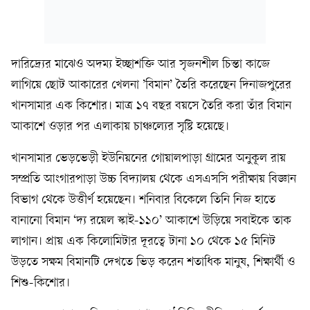
দারিদ্র্যের মাঝেও অদম্য ইচ্ছাশক্তি আর সৃজনশীল চিন্তা কাজে
লাগিয়ে ছোট আকারের খেলনা ’বিমান’ তৈরি করেছেন দিনাজপুরের
খানসামার এক কিশোর। মাত্র ১৭ বছর বয়সে তৈরি করা তাঁর বিমান
আকাশে ওড়ার পর এলাকায় চাঞ্চল্যের সৃষ্টি হয়েছে।
খানসামার ভেড়ভেড়ী ইউনিয়নের গোয়ালপাড়া গ্রামের অনুকূল রায়
সম্প্রতি আংগারপাড়া উচ্চ বিদ্যালয় থেকে এসএসসি পরীক্ষায় বিজ্ঞান
বিভাগ থেকে উত্তীর্ণ হয়েছেন। শনিবার বিকেলে তিনি নিজ হাতে
বানানো বিমান ‘দ্য রয়েল স্কাই-১১০’ আকাশে উড়িয়ে সবাইকে তাক
লাগান। প্রায় এক কিলোমিটার দূরত্বে টানা ১০ থেকে ১৫ মিনিট
উড়তে সক্ষম বিমানটি দেখতে ভিড় করেন শতাধিক মানুষ, শিক্ষার্থী ও
শিশু-কিশোর।