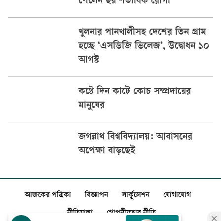
পেলেন ছয় শতাধিক রোগী
খুলনার পানখালীসহ দেশের তিন গ্রাম
হচ্ছে ‘এসডিজি ভিলেজ’, উদ্বোধন ১০
আগস্ট
কষ্টে দিন কাটে কোচ সম্প্রদায়ের
মানুষের
জগন্নাথ বিশ্ববিদ্যালয়: আবাসনের
অপেক্ষা বাড়ছেই
আজকের পত্রিকা
বিজ্ঞাপন
সার্কুলেশন
যোগাযোগ
নীতিমালা
গোপনীয়তার নীতি