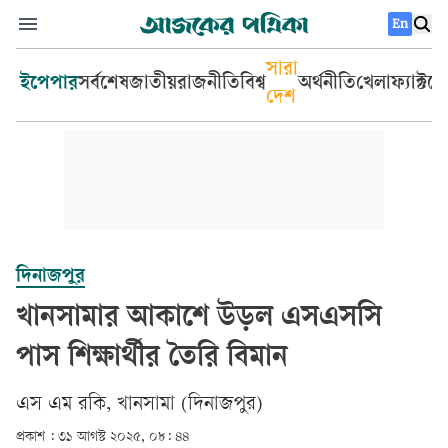
En
সারা
ইপেপার
সর্বশেষ
জাতীয়
রাজনীতি
বিশ্ব
অর্থনীতি
খেলা
ফ্যাক্টচ
দেশ
দিনাজপুর
খানসামার আকাশে উড়ল এসএসসি
পাস শিক্ষার্থীর তৈরি বিমান
এস এম রকি, খানসামা (দিনাজপুর)
প্রকাশ :
৩১ আগস্ট ২০২৫, ০৮: ৪৪