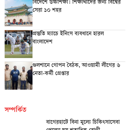
বিদেশে উচ্চশিক্ষা: শিক্ষার্থীদের জন্য বিশ্বের
সেরা ১০ শহর
প্রস্তুতি ম্যাচে ইনিংস ব্যবধানে হারল
বাংলাদেশ
গুলশানে গোপন বৈঠক, আওয়ামী লীগের ৬
নেতা-কর্মী গ্রেপ্তার
সম্পর্কিত
বাগেরহাটে বিনা মূল্যে চিকিৎসাসেবা