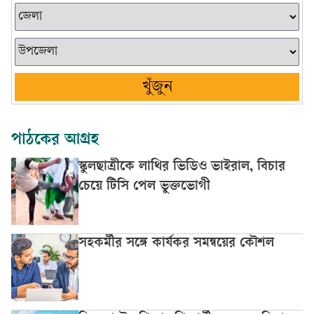
খুঁজুন
পাঠকের আগ্রহ
স্কুলছাত্রীকে লাথির ভিডিও ভাইরাল, বিচার
চেয়ে টিসি পেল ভুক্তভোগী
সহকর্মীর সঙ্গে কার্যকর সমন্বয়ের কৌশল