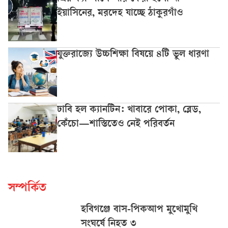
ইয়াসিনের, মরদেহ যাচ্ছে ঠাকুরগাঁও
যুক্তরাজ্যে উচ্চশিক্ষা বিষয়ে ৪টি ভুল ধারণা
ঢাবি হল ক্যানটিন: খাবারে পোকা, ব্লেড,
কেঁচো—শাস্তিতেও নেই পরিবর্তন
সম্পর্কিত
হবিগঞ্জে বাস-পিকআপ মুখোমুখি
সংঘর্ষে নিহত ৩