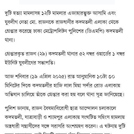
দুটি হত্যা মামলাসহ ১২টি মামলার এজাহারভুক্ত আসামি এবং
যুবলীগ নেতা মো. রাজনকে রাজধানীর কদমতলী এলাকা থেকে
গ্রেপ্তার করেছে ঢাকা মেট্রোপলিটন পুলিশের (ডিএমপি) কদমতলী
থানা।
গ্রেপ্তারকৃত রাজন (২৯) কদমতলী থানার ৫২ নম্বর ওয়ার্ডের ১ নম্বর
ইউনিট যুবলীগের সভাপতি।
আজ শনিবার (১৯ এপ্রিল ২০২৫) রাত আনুমানিক ১০টা ৩০
মিনিটের দিকে কদমতলীর হাজি লাল মিয়া সর্দার রোড এলাকায়
অভিযান চালিয়ে তাঁকে গ্রেপ্তার করা হয় বলে থানা সূত্র জানিয়েছে।
পুলিশ জানায়, রাজন বৈষম্যবিরোধী ছাত্র আন্দোলন চলাকালে
কদমতলী, যাত্রাবাড়ী ও শ্যামপুর এলাকায় সংঘটিত সহিংস হামলায়
অস্ত্রধারী সন্ত্রাসীদের সঙ্গে সরাসরি অংশগ্রহণ করেন। এ ঘটনায় দুটি