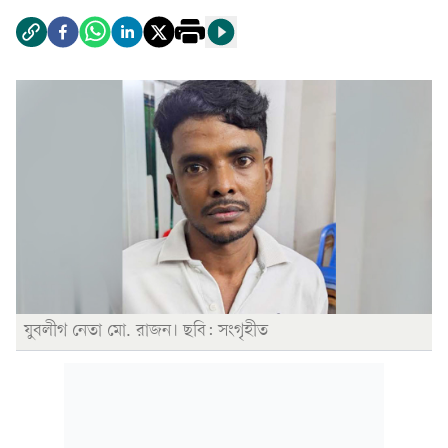
যুবলীগ নেতা মো. রাজন। ছবি: সংগৃহীত