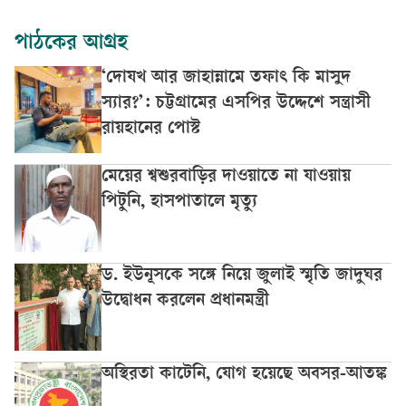
পাঠকের আগ্রহ
‘দোযখ আর জাহান্নামে তফাৎ কি মাসুদ
স্যার?’: চট্টগ্রামের এসপির উদ্দেশে সন্ত্রাসী
রায়হানের পোস্ট
মেয়ের শ্বশুরবাড়ির দাওয়াতে না যাওয়ায়
পিটুনি, হাসপাতালে মৃত্যু
ড. ইউনূসকে সঙ্গে নিয়ে জুলাই স্মৃতি জাদুঘর
উদ্বোধন করলেন প্রধানমন্ত্রী
অস্থিরতা কাটেনি, যোগ হয়েছে অবসর-আতঙ্ক