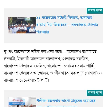
১১ নভেম্বরের মধ্যেই সিদ্ধান্ত, অন্যথায়
ঢাকার চিত্র ভিন্ন হবে—সরকারকে গোলাম
পরওয়ার
যুগপৎ আন্দোলনে শরিক দলগুলো হলো—বাংলাদেশ জামায়াতে
ইসলামী, ইসলামী আন্দোলন বাংলাদেশ, খেলাফত মজলিস,
বাংলাদেশ খেলাফত মজলিস, বাংলাদেশ নেজামে ইসলাম পার্টি,
বাংলাদেশ খেলাফত আন্দোলন, জাতীয় গণতান্ত্রিক পার্টি (জাগপা) ও
বাংলাদেশ ডেভেলপমেন্ট পার্টি।
পল্টনে মঙ্গলবার লাখো মানুষের জমায়েত