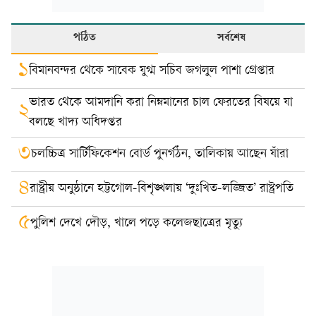
পঠিত
সর্বশেষ
১
বিমানবন্দর থেকে সাবেক যুগ্ম সচিব জগলুল পাশা গ্রেপ্তার
ভারত থেকে আমদানি করা নিম্নমানের চাল ফেরতের বিষয়ে যা
২
বলছে খাদ্য অধিদপ্তর
৩
চলচ্চিত্র সার্টিফিকেশন বোর্ড পুনর্গঠন, তালিকায় আছেন যাঁরা
৪
রাষ্ট্রীয় অনুষ্ঠানে হট্টগোল-বিশৃঙ্খলায় ‘দুঃখিত-লজ্জিত’ রাষ্ট্রপতি
৫
পুলিশ দেখে দৌড়, খালে পড়ে কলেজছাত্রের মৃত্যু