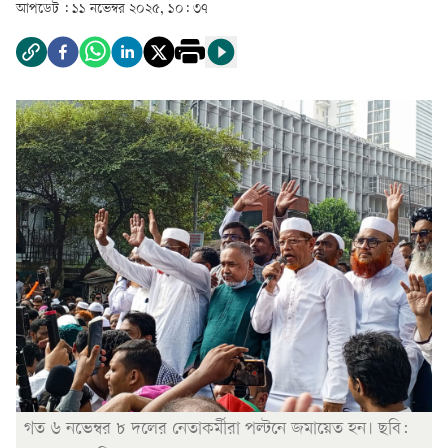
আপডেট :
১১ নভেম্বর ২০২৫, ১০: ৩৭
গত ৬ নভেম্বর ৮ দলের নেতাকর্মীরা পল্টনে জমায়েত হন। ছবি: