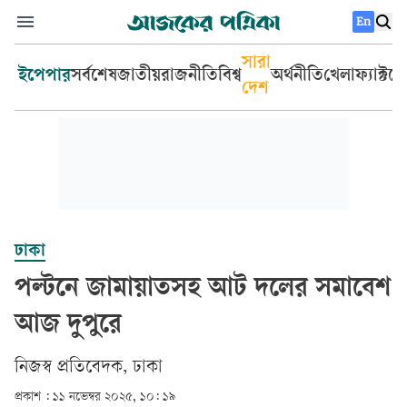
En
সারা
ইপেপার
সর্বশেষ
জাতীয়
রাজনীতি
বিশ্ব
অর্থনীতি
খেলা
ফ্যাক্টচ
দেশ
ঢাকা
পল্টনে জামায়াতসহ আট দলের সমাবেশ
আজ দুপুরে
‎নিজস্ব প্রতিবেদক, ঢাকা‎
প্রকাশ :
১১ নভেম্বর ২০২৫, ১০: ১৯