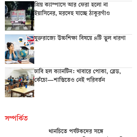
প্রিয় ক্যাম্পাসে আর ফেরা হলো না
ইয়াসিনের, মরদেহ যাচ্ছে ঠাকুরগাঁও
যুক্তরাজ্যে উচ্চশিক্ষা বিষয়ে ৪টি ভুল ধারণা
ঢাবি হল ক্যানটিন: খাবারে পোকা, ব্লেড,
কেঁচো—শাস্তিতেও নেই পরিবর্তন
সম্পর্কিত
থানচিতে পর্যটকদের সঙ্গে