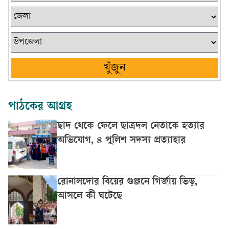
খুঁজুন
পাঠকের আগ্রহ
ছাদ থেকে ফেলে ছাত্রদল নেতাকে হত্যার
অভিযোগ, ৪ পুলিশ সদস্য প্রত্যাহার
রোনালদোর বিয়ের গুঞ্জনে গির্জায় ভিড়,
আসলে কী ঘটেছে