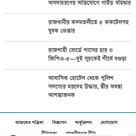
অসদাচরণের অভিযোগে গাইড বহিষ্কার
রাজধানীর কদমতলীতে ৫ ককটেলসহ
যুবক গ্রেপ্তার
রাজশাহী বোর্ডে পাসের হার ও
জিপিএ-৫—দুই সূচকেই শীর্ষে বগুড়া
আবাসিক হোটেল থেকে পুলিশ
সদস্যের মরদেহ উদ্ধার, স্ত্রীর অবস্থা
আশঙ্কাজনক
আজকের পত্রিকা
বিজ্ঞাপন
সার্কুলেশন
যোগাযোগ
নীতিমালা
গোপনীয়তার নীতি